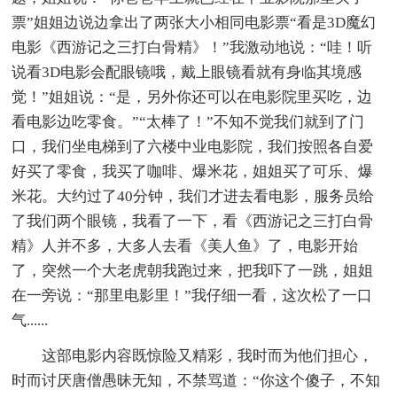
票”姐姐边说边拿出了两张大小相同电影票“看是3D魔幻
电影《西游记之三打白骨精》！”我激动地说：“哇！听
说看3D电影会配眼镜哦，戴上眼镜看就有身临其境感
觉！”姐姐说：“是，另外你还可以在电影院里买吃，边
看电影边吃零食。”“太棒了！”不知不觉我们就到了门
口，我们坐电梯到了六楼中业电影院，我们按照各自爱
好买了零食，我买了咖啡、爆米花，姐姐买了可乐、爆
米花。大约过了40分钟，我们才进去看电影，服务员给
了我们两个眼镜，我看了一下，看《西游记之三打白骨
精》人并不多，大多人去看《美人鱼》了，电影开始
了，突然一个大老虎朝我跑过来，把我吓了一跳，姐姐
在一旁说：“那里电影里！”我仔细一看，这次松了一口
气......
这部电影内容既惊险又精彩，我时而为他们担心，
时而讨厌唐僧愚昧无知，不禁骂道：“你这个傻子，不知