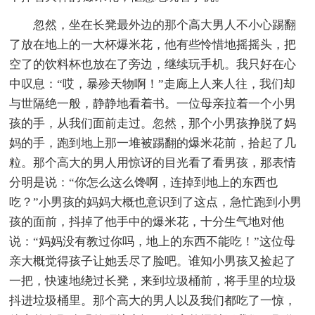
忽然，坐在长凳最外边的那个高大男人不小心踢翻
了放在地上的一大杯爆米花，他有些怜惜地摇摇头，把
空了的饮料杯也放在了旁边，继续玩手机。我只好在心
中叹息：“哎，暴殄天物啊！”走廊上人来人往，我们却
与世隔绝一般，静静地看着书。一位母亲拉着一个小男
孩的手，从我们面前走过。忽然，那个小男孩挣脱了妈
妈的手，跑到地上那一堆被踢翻的爆米花前，拾起了几
粒。那个高大的男人用惊讶的目光看了看男孩，那表情
分明是说：“你怎么这么馋啊，连掉到地上的东西也
吃？”小男孩的妈妈大概也意识到了这点，急忙跑到小男
孩的面前，抖掉了他手中的爆米花，十分生气地对他
说：“妈妈没有教过你吗，地上的东西不能吃！”这位母
亲大概觉得孩子让她丢尽了脸吧。谁知小男孩又捡起了
一把，快速地绕过长凳，来到垃圾桶前，将手里的垃圾
抖进垃圾桶里。那个高大的男人以及我们都吃了一惊，