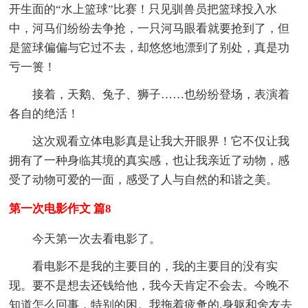
开生面的“水上篮球”比赛！只见驯兽员把篮球投入水
中，河马们纷纷去争抢，一只河马眼看就要抢到了，但
是篮球偏偏与它过不去，却悠悠地漂到了别处，真是功
亏一篑！
接着，天鹅、兔子、狮子……也纷纷登场，表演着
各自的绝活！
这次观看立体电影真是让我大开眼界！它不仅让我
拥有了一种身临其境的真实感，也让我亲近了动物，感
受了动物可爱的一面，感受了人与自然的和谐之美。
第一次电影作文 篇8
今天第一次去看电影了。
看电影不是我的主要目的，我的主要目的没有实
现。要不是想去还钱给他，我今天肯定不会去。今晚不
知道怎么回事，特别的困。我拖着疲惫的.身躯和舍友去