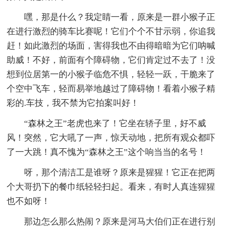
嘿，那是什么？我定睛一看，原来是一群小猴子正
在进行激烈的骑车比赛呢！它们个个不甘示弱，你追我
赶！如此激烈的场面，害得我也不由得暗暗为它们呐喊
助威！不好，前面有个障碍物，它们肯定过不去了！没
想到位居第一的小猴子临危不惧，轻轻一跃，干脆来了
个空中飞车，轻而易举地越过了障碍物！看着小猴子精
彩的.车技，我不禁为它拍案叫好！
“森林之王”老虎也来了！它坐在轿子里，好不威
风！突然，它大吼了一声，惊天动地，把所有观众都吓
了一大跳！真不愧为“森林之王”这个响当当的名号！
呀，那个清洁工是谁呀？原来是猩猩！它正在把两
个大哥扔下的餐巾纸轻轻扫起。看来，有时人真连猩猩
也不如呀！
那边怎么那么热闹？原来是河马大伯们正在进行别