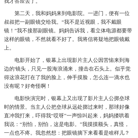
我才答应去了。
第二天，我和妈妈来到电影院。一进门，便有一位
叔叔把一副眼镜交给我。“我不是近视眼，我不戴眼
镜！”我不接那副眼镜。妈妈告诉我，看立体电源都要带
这样的眼镜，不然就看不好了。我将信将疑地把眼镜戴
上。
电影开始了，银幕上出现影片主人公因苦恼来到海
边的'镜头，只见一股海浪涌来，撞击在石头上。似乎觉
得这浪花打在了我的脸上，伸手摸脸，怎么连一滴水也
没有呢？好奇怪啊！
电影快演完时，银幕上又出现了影片主人公掷垒球
时的情景。当主人公把垒球从远处掷过来时，那球好像
直冲我打来，吓得我“哎呀”一声惊叫起来，妈妈搂哄着
我说：“别怕，别怕，这是电影。”我摸摸额头，真怪，
一点也不疼。我忽然想：把眼镜摘下来看看是啥样儿？