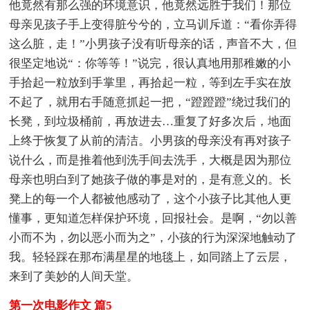
他竟然有那么强的环境意识，他竟然远胜于我们！那位
母亲见孩子手上变得脏兮兮的，立马训斥道：“看你弄得
这么脏，走！”小男孩子没有听母亲的话，声音不大，但
很坚定地说“：你等等！”说完，很认真地用那稚嫩的小
手拾起一粒放到手掌里，再拾起一粒，等到左手实在放
不起了，就用右手随意抓起一把，“蹬蹬蹬”绕过我们的
长凳，到垃圾桶前，再放进去…重复了好多次后，地面
上终于恢复了从前的清洁。小男孩的母亲没有再对孩子
说什么，而是推着他到洗手间去洗手，大概是因为那位
母亲也明白到了她孩子做的事是对的，是有意义的。长
凳上的每一个人都被他感动了，这个小孩子比其他人更
懂事，更知道怎样保护环境，回报社会。是啊，“勿以善
小而不为，勿以恶小而为之”，小孩的行为深深地触动了
我。轻轻踩在那布满星星的地毯上，如同踏上了云层，
来到了美妙的人间天堂。
第一次电影作文 篇5