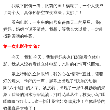
我取下眼镜一看，眼前的画面模糊了，一个人变成
了两个人，真像孙悟空在变戏法，太妙了！
看完电影，一串串的问号多得像天上的星星。我问
妈妈，妈妈也说不清楚。我想，等我长大以后，一定能
找到圆满的答案。
第一次电影作文 篇7
今天，我和 今天，我和妈妈去京门影院看立体电
影。我从来没有看过立体电影，此时的心情可想而知。
戴上特制的立体眼镜，我的心在“砰砰”直跳，随着
灯的熄灭，“哗”的一声，屏幕上出现了“快乐的动物
园”六个醒目的大字。紧接着，出现了一派生机勃勃的景
象：碧绿的河水淙淙流淌，河畔花草丛生，枝头小鸟“唧
唧喳喳”欢叫……这一切让我恍如身临其境！立体眼镜的
效果真是太棒了！