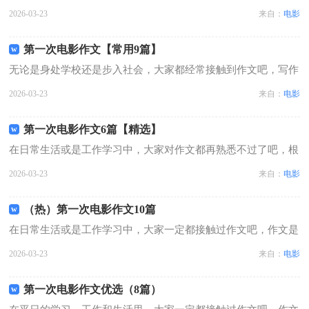
吧，通过作文可以把我们那些零零散散的思想，聚集在一块。那
2026-03-23
来自：
电影
么问题来了，到底应如何写一篇优秀的作文呢？以下是小编为大
家整理的第一次电影作文6篇，供大...
第一次电影作文【常用9篇】
无论是身处学校还是步入社会，大家都经常接触到作文吧，写作
文是培养人们的观察力、联想力、想象力、思考力和记忆力的重
2026-03-23
来自：
电影
要手段。那么问题来了，到底应如何写一篇优秀的作文呢？下面
是小编为大家整理的第一次电影作文...
第一次电影作文6篇【精选】
在日常生活或是工作学习中，大家对作文都再熟悉不过了吧，根
据写作命题的特点，作文可以分为命题作文和非命题作文。你所
2026-03-23
来自：
电影
见过的作文是什么样的呢？下面是小编为大家收集的第一次电影
作文6篇，供大家参考借鉴，希望可...
（热）第一次电影作文10篇
在日常生活或是工作学习中，大家一定都接触过作文吧，作文是
一种言语活动，具有高度的综合性和创造性。为了让您在写作文
2026-03-23
来自：
电影
时更加简单方便，以下是小编为大家整理的第一次电影作文10
篇，欢迎大家借鉴与参考，希望对大...
第一次电影作文优选（8篇）