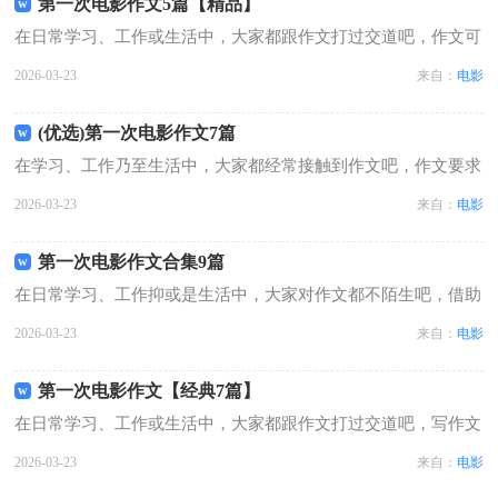
第一次电影作文5篇【精品】
在日常学习、工作或生活中，大家都跟作文打过交道吧，作文可
分为小学作文、中学作文、大学作文（论文）。你写作文时总是
2026-03-23
来自：
电影
无从下笔？以下是小编整理的第一次电影作文5篇，仅供参考，
希望能够帮助到大家。第一次电影作...
(优选)第一次电影作文7篇
在学习、工作乃至生活中，大家都经常接触到作文吧，作文要求
篇章结构完整，一定要避免无结尾作文的出现。还是对作文一筹
2026-03-23
来自：
电影
莫展吗？下面是小编为大家整理的第一次电影作文7篇，欢迎阅
读，希望大家能够喜欢。第一次电影...
第一次电影作文合集9篇
在日常学习、工作抑或是生活中，大家对作文都不陌生吧，借助
作文人们可以实现文化交流的目的。那要怎么写好作文呢？下面
2026-03-23
来自：
电影
是小编精心整理的第一次电影作文9篇，欢迎阅读，希望大家能
够喜欢。第一次电影作文 篇1今天...
第一次电影作文【经典7篇】
在日常学习、工作或生活中，大家都跟作文打过交道吧，写作文
可以锻炼我们的独处习惯，让自己的心静下来，思考自己未来的
2026-03-23
来自：
电影
方向。那要怎么写好作文呢？下面是小编帮大家整理的第一次电