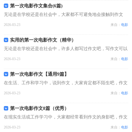
影作文7篇，欢迎大家分享。第一次...
第一次电影作文集合(6篇)
无论是在学校还是在社会中，大家都不可避免地会接触到作文
吧，作文是经过人的思想考虑和语言组织，通过文字来表达一个
2026-03-23
来自：
电影
主题意义的记叙方法。那要怎么写好作文呢？以下是小编整理的
第一次电影作文6篇，欢迎大家分享。...
实用的第一次电影作文（精华）
无论是在学校还是在社会中，许多人都写过作文吧，写作文可以
锻炼我们的独处习惯，让自己的心静下来，思考自己未来的方
2026-03-23
来自：
电影
向。那么你有了解过作文吗？以下是小编收集整理的第一次电影
作文9篇，欢迎阅读，希望大家能够喜...
第一次电影作文【通用9篇】
在生活、工作和学习中，说到作文，大家肯定都不陌生吧，作文
是通过文字来表达一个主题意义的记叙方法。那么，怎么去写作
2026-03-23
来自：
电影
文呢？下面是小编整理的第一次电影作文9篇，欢迎大家分享。
第一次电影作文 篇1“啊！天啊！...
第一次电影作文8篇（优秀）
在现实生活或工作学习中，大家都经常看到作文的身影吧，作文
是通过文字来表达一个主题意义的记叙方法。那么问题来了，到
2026-03-23
来自：
电影
底应如何写一篇优秀的作文呢？以下是小编帮大家整理的第一次