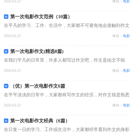
2026-03-23
来自：
电影
写作文时总是无从下笔？下面是小编整理的第一次电影作文9
篇，欢迎阅读，希望大家能够喜欢。第...
第一次电影作文范例（10篇）
在平凡的学习、工作、生活中，大家都不可避免地会接触到作文
吧，作文是从内部言语向外部言语的过渡，即从经过压缩的简要
2026-03-23
来自：
电影
的、自己能明白的语言，向开展的、具有规范语法结构的、能为
他人所理解的外部语言形式的转化。...
第一次电影作文(精选8篇)
在我们平凡的日常里，许多人都写过作文吧，作文是由文字组
成，经过人的思想考虑，通过语言组织来表达一个主题意义的文
2026-03-23
来自：
电影
体。你所见过的作文是什么样的呢？下面是小编整理的第一次电
影作文8篇，仅供参考，希望能够帮助...
（优）第一次电影作文6篇
在平平淡淡的日常中，大家都有写作文的经历，对作文很是熟悉
吧，根据写作命题的特点，作文可以分为命题作文和非命题作
2026-03-23
来自：
电影
文。怎么写作文才能避免踩雷呢？下面是小编为大家整理的第一
次电影作文6篇，欢迎大家分享。第一...
第一次电影作文经典（6篇）
在日复一日的学习、工作或生活中，大家都经常看到作文的身影