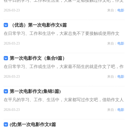
在平日的学习、工作和生活里，大家一定都接触过作文吧，作文
是人们把记忆中所存储的有关知识、经验和思想用书面形式表达
2026-03-23
来自：
电影
出来的记叙方式。如何写一篇有思想、有文采的作文呢？以下是
小编整理的第一次电影作文8篇，供...
（优选）第一次电影作文6篇
在日常学习、工作和生活中，大家总免不了要接触或使用作文
吧，作文是一种言语活动，具有高度的综合性和创造性。写起作
2026-03-23
来自：
电影
文来就毫无头绪？下面是小编为大家收集的第一次电影作文6
篇，供大家参考借鉴，希望可以帮助到有...
第一次电影作文（集合9篇）
在日常学习、工作或生活中，大家最不陌生的就是作文了吧，作
文根据写作时限的不同可以分为限时作文和非限时作文。那么一
2026-03-23
来自：
电影
般作文是怎么写的呢？下面是小编收集整理的第一次电影作文9
篇，欢迎大家分享。第一次电影作文...
第一次电影作文(集锦5篇)
在平凡的学习、工作、生活中，大家都写过作文吧，借助作文人
们可以实现文化交流的目的。你所见过的作文是什么样的呢？以
2026-03-23
来自：
电影
下是小编精心整理的第一次电影作文5篇，希望能够帮助到大
家。第一次电影作文 篇1放假后，我...
(优)第一次电影作文8篇