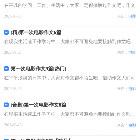
在平凡的学习、工作、生活中，大家一定都接触过作文吧，作文
是经过人的思想考虑和语言组织，通过文字来表达一个主题意义
2026-03-23
来自：
电影
的记叙方法。你知道作文怎样才能写的好吗？下面是小编为大家
收集的第一次电影作文8篇，仅供参...
(精)第一次电影作文6篇
在现实生活或工作学习中，大家都不可避免地要接触到作文吧，
作文是通过文字来表达一个主题意义的记叙方法。那要怎么写好
2026-03-23
来自：
电影
作文呢？以下是小编收集整理的第一次电影作文6篇，欢迎阅
读，希望大家能够喜欢。第一次电影作...
第一次电影作文9篇[热门]
在平平淡淡的日常中，大家对作文都不陌生吧，借助作文人们可
以实现文化交流的目的。那么你有了解过作文吗？下面是小编收
2026-03-23
来自：
电影
集整理的第一次电影作文9篇，欢迎阅读，希望大家能够喜欢。
第一次电影作文 篇1今天我早早地...
(合集)第一次电影作文8篇
在现实生活或工作学习中，大家都不可避免地要接触到作文吧，
作文可分为小学作文、中学作文、大学作文（论文）。相信很多
2026-03-23
来自：
电影
朋友都对写作文感到非常苦恼吧，下面是小编精心整理的第一次
电影作文8篇，欢迎大家借鉴与参考...