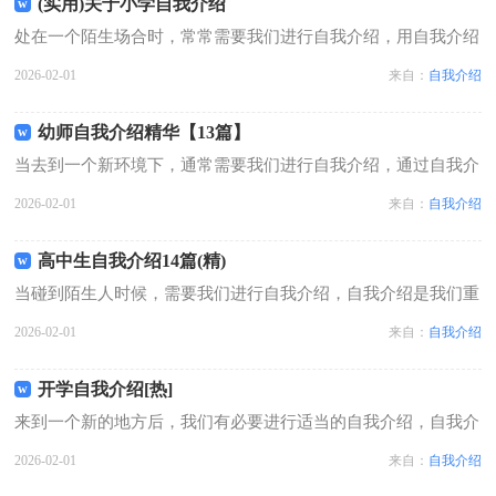
(实用)关于小学自我介绍
处在一个陌生场合时，常常需要我们进行自我介绍，用自我介绍
往往可以让他人有一定的了解。那么我们该怎么去写自我介绍
2026-02-01
来自：
自我介绍
呢？以下是小编精心整理的关于小学自我介绍，仅供参考，大家
一起来看看吧。关于小学自我介绍1我...
幼师自我介绍精华【13篇】
当去到一个新环境下，通常需要我们进行自我介绍，通过自我介
绍可以得到他人的欣赏。那么什么样的自我介绍才合适呢？下面
2026-02-01
来自：
自我介绍
是小编为大家收集的幼师自我介绍，欢迎大家借鉴与参考，希望
对大家有所帮助。幼师自我介绍 篇...
高中生自我介绍14篇(精)
当碰到陌生人时候，需要我们进行自我介绍，自我介绍是我们重
新认识自己的开始。你所见过的自我介绍是什么样的呢？以下是
2026-02-01
来自：
自我介绍
小编帮大家整理的高中生自我介绍，欢迎大家借鉴与参考，希望
对大家有所帮助。高中生自我介绍 ...
开学自我介绍[热]
来到一个新的地方后，我们有必要进行适当的自我介绍，自我介
绍是一展示自己的手段。那要怎么写好自我介绍呢？以下是小编
2026-02-01
来自：
自我介绍
为大家整理的开学自我介绍[热]，仅供参考，希望能够帮助到大