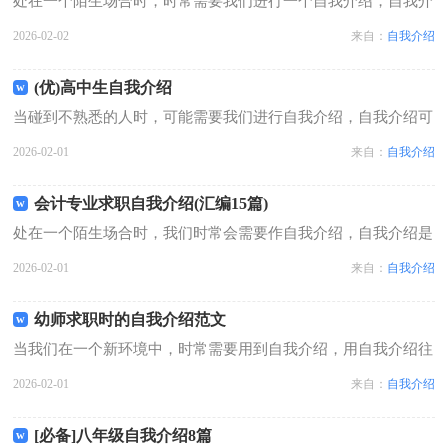
处在一个陌生场合时，时常需要我们进行一个自我介绍，自我介
绍可以拉近我们与陌生人的关系。写自我介绍可不能随随便便
2026-02-02
来自：
自我介绍
哦，下面是小编精心整理的两分钟自我介绍，仅供参考，欢迎大
家阅读。两分钟自我介绍1本人男性，...
(优)高中生自我介绍
当碰到不熟悉的人时，可能需要我们进行自我介绍，自我介绍可
以给陌生人留下一个好的印象。相信大家又在为写自我介绍犯愁
2026-02-01
来自：
自我介绍
了吧！以下是小编整理的高中生自我介绍，希望对大家有所帮
助。高中生自我介绍1敬爱的老师，同...
会计专业求职自我介绍(汇编15篇)
处在一个陌生场合时，我们时常会需要作自我介绍，自我介绍是
一展示自己的手段。那要怎么写好自我介绍呢？以下是小编帮大
2026-02-01
来自：
自我介绍
家整理的会计专业求职自我介绍，欢迎大家借鉴与参考，希望对
大家有所帮助。会计专业求职自我介...
幼师求职时的自我介绍范文
当我们在一个新环境中，时常需要用到自我介绍，用自我介绍往
往可以来展示自己。那么什么样的自我介绍才合适呢？以下是小
2026-02-01
来自：
自我介绍
编整理的幼师求职时的自我介绍范文，欢迎阅读，希望大家能够
喜欢。幼师求职时的自我介绍范文1...
[必备]八年级自我介绍8篇