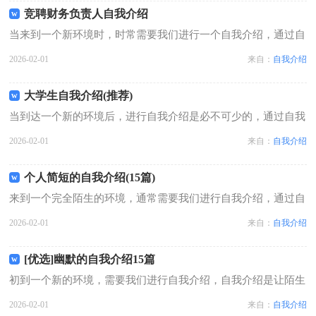
家。开学自我介绍[热]1大家好...
竞聘财务负责人自我介绍
当来到一个新环境时，时常需要我们进行一个自我介绍，通过自
我介绍可以让别人认识自己。千万不能认为自我介绍随便应付就
2026-02-01
来自：
自我介绍
可以，以下是小编精心整理的竞聘财务负责人自我介绍，欢迎大
家借鉴与参考，希望对大家有所帮助...
大学生自我介绍(推荐)
当到达一个新的环境后，进行自我介绍是必不可少的，通过自我
介绍可以让他人了解我们。写自我介绍时总是没有新意？下面是
2026-02-01
来自：
自我介绍
小编收集整理的大学生自我介绍，欢迎阅读，希望大家能够喜
欢。大学生自我介绍1我，一个热爱着...
个人简短的自我介绍(15篇)
来到一个完全陌生的环境，通常需要我们进行自我介绍，通过自
我介绍可以得到他人的欣赏。相信大家又在为写自我介绍犯愁了
2026-02-01
来自：
自我介绍
吧！下面是小编收集整理的个人简短的自我介绍，仅供参考，欢
迎大家阅读。个人简短的自我介绍1...
[优选]幽默的自我介绍15篇
初到一个新的环境，需要我们进行自我介绍，自我介绍是让陌生
人彼此认识的好方法。相信许多人会觉得自我介绍很难写吧，下
2026-02-01
来自：
自我介绍
面是小编收集整理的幽默的自我介绍，欢迎大家分享。幽默的自