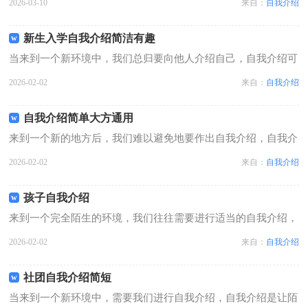
2026-03-10
来自：
自我介绍
呢？下面是小编整理的研究生复试自我介绍(大全20篇)，欢迎大
家分享。 研究生复试自我介绍1 各...
新生入学自我介绍简洁有趣
当来到一个新环境中，我们总归要向他人介绍自己，自我介绍可
以唤起他人对我们的兴趣。那么我们该怎么去写自我介绍呢？以
2026-02-02
来自：
自我介绍
下是小编为大家整理的新生入学自我介绍简洁有趣，希望能够帮
助到大家。新生入学自我介绍简洁有...
自我介绍简单大方通用
来到一个新的地方后，我们难以避免地要作出自我介绍，自我介
绍是我们重新认识自己的开始。但是自我介绍有什么要求呢？以
2026-02-02
来自：
自我介绍
下是小编整理的自我介绍简单大方通用，仅供参考，大家一起来
看看吧。自我介绍简单大方通用1各...
孩子自我介绍
来到一个完全陌生的环境，我们往往需要进行适当的自我介绍，
自我介绍可以给陌生人留下一个好的印象。那么什么样的自我介
2026-02-02
来自：
自我介绍
绍才合适呢？下面是小编精心整理的孩子自我介绍 ，供大家参
考借鉴，希望可以帮助到有需要的朋...
社团自我介绍简短
当来到一个新环境中，需要我们进行自我介绍，自我介绍是让陌