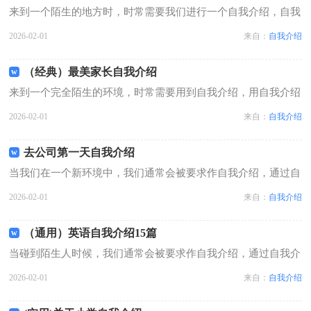
来到一个陌生的地方时，时常需要我们进行一个自我介绍，自我
介绍是结识新朋友的重要手段。写自我介绍时总是没有新意？以
2026-02-01
来自：
自我介绍
下是小编整理的八年级自我介绍，供大家参考借鉴，希望可以帮
助到有需要的朋友。八年级自我介绍...
（经典）最美家长自我介绍
来到一个完全陌生的环境，时常需要用到自我介绍，用自我介绍
往往可以让他人有一定的了解。到底应如何写自我介绍呢？下面
2026-02-01
来自：
自我介绍
是小编为大家收集的最美家长自我介绍，仅供参考，大家一起来
看看吧。最美家长自我介绍1各位家...
去公司第一天自我介绍
当我们在一个新环境中，我们通常会被要求作自我介绍，通过自
我介绍可以得到他人的认可。你所见过的自我介绍是什么样的
2026-02-01
来自：
自我介绍
呢？以下是小编为大家收集的去公司第一天自我介绍，仅供参
考，希望能够帮助到大家。去公司第一天...
（通用）英语自我介绍15篇
当碰到陌生人时候，我们通常会被要求作自我介绍，通过自我介
绍可以得到他人的认可。相信大家又在为写自我介绍犯愁了吧！
2026-02-01
来自：
自我介绍
下面是小编精心整理的英语自我介绍，欢迎阅读，希望大家能够
喜欢。英语自我介绍1My nam...