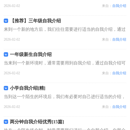
生人彼此认识的好方法。那么自我介绍要注意有什么内容呢？以
2026-02-02
来自：
自我介绍
下是小编帮大家整理的社团自我介绍简短，供大家参考借鉴，希
望可以帮助到有需要的朋友。社团自...
【推荐】三年级自我介绍
来到一个新的地方后，我们往往需要进行适当的自我介绍，通过
自我介绍可以得到他人的欣赏。写自我介绍时总是没有新意？以
2026-02-02
来自：
自我介绍
下是小编为大家收集的三年级自我介绍，仅供参考，希望能够帮
助到大家。三年级自我介绍1我的名...
一年级新生自我介绍
当来到一个新环境时，通常需要用到自我介绍，通过自我介绍可
以得到他人的欣赏。到底应如何写自我介绍呢？以下是小编为大
2026-02-02
来自：
自我介绍
家整理的一年级新生自我介绍，希望能够帮助到大家。一年级新
生自我介绍1 大家好，秋天到了，...
小学自我介绍[精]
当到达一个陌生的环境后，我们有必要对自己进行适当的介绍，
通过自我介绍可以得到他人的认识。如何编写一段个性的自我介
2026-02-02
来自：
自我介绍
绍？下面是小编为大家收集的小学自我介绍，仅供参考，欢迎大
家阅读。小学自我介绍1我叫XX，...
两分钟自我介绍优秀[15篇]