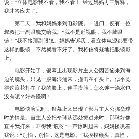
说：“立体电影我不看，我不看！”经过妈妈再三解释，
我才答应去了。
第二天，我和妈妈来到电影院。一进门，便有一位
叔叔把一副眼镜交给我。“我不是近视眼，我不戴眼
镜！”我不接那副眼镜。妈妈告诉我，看立体电源都要带
这样的眼镜，不然就看不好了。我将信将疑地把眼镜戴
上。
电影开始了，银幕上出现影片主人公因苦恼来到海
边的镜头，只见一股海浪涌来，撞击在石头上。似乎觉
得这浪花打在了我的脸上，伸手摸脸，怎么连一滴水也
没有呢？好奇怪啊！
电影快演完时，银幕上又出现了影片主人公掷垒球
时的情景。当主人公把垒球从远处掷过来时，那球好像
直冲我打来，吓得我“哎呀”一声惊叫起来，妈妈搂哄着
我说：“别怕，别怕，这是电影。”我摸摸额头，真怪，