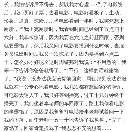
长，我怕告诉后不得去，所以我才心虚…··到了电影院
后，我们买好了票，去看电影，电影好看极了，生动、
形象、逼真、惊险……当电影看到一半时，我突然想上
厕所，当我上完厕所时，我看到时间已经到了五点四十
六分，我非常惊讶，因为我要在六点之前赶回家，否则
就要露馅了，然后我又问了电影要播到什么时候，当服
务员说出时间后我又一次惊呆了，因为要播到六点二
十，怎么办才好呢？这时周钲邦对我说：“不用急的，我
等一下告诉你爸爸就得了。”“不行，这样的话就露馅
了。”我说，没办法我应该提前回家，周钲邦见没法说服
我就在一旁专心地看电影，我几次都有想回家的'冲动，
可电影太迷人了，我只好等到播完，过了十几分钟终于
播完了，我们坐着李老师的车回家了，路上我偷看电影
的事露馅了，原因是我爸爸打电话给李老师试着问一下
我的下落，而李老师一五一十地告诉了我爸爸，“完了，
露馅了，回家肯定挨骂了”我忐忑不安的想着……