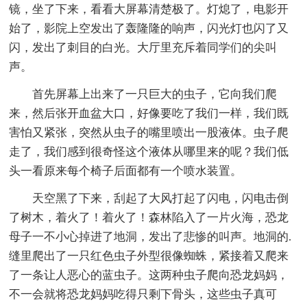
镜，坐了下来，看看大屏幕清楚极了。灯熄了，电影开
始了，影院上空发出了轰隆隆的响声，闪光灯也闪了又
闪，发出了刺目的白光。大厅里充斥着同学们的尖叫
声。
首先屏幕上出来了一只巨大的虫子，它向我们爬
来，然后张开血盆大口，好像要吃了我们一样，我们既
害怕又紧张，突然从虫子的嘴里喷出一股液体。虫子爬
走了，我们感到很奇怪这个液体从哪里来的呢？我们低
头一看原来每个椅子后面都有一个喷水装置。
天空黑了下来，刮起了大风打起了闪电，闪电击倒
了树木，着火了！着火了！森林陷入了一片火海，恐龙
母子一不小心掉进了地洞，发出了悲惨的叫声。地洞的.
缝里爬出了一只红色虫子外型很像蜘蛛，紧接着又爬来
了一条让人恶心的蓝虫子。这两种虫子爬向恐龙妈妈，
不一会就将恐龙妈妈吃得只剩下骨头，这些虫子真可