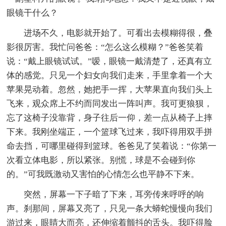
眼镜干什么？
进场不久，电影就开始了。可看出去模糊得很，叠
影很厉害。我忙问爸爸：“怎么这么模糊？”爸爸笑着
说：“戴上眼镜试试。”嗳，眼镜一戴清楚了，还真有立
体的感觉。只见一个妇女向我们走来，手里拿着一个大
苹果晃动着。忽然，她把手一挥，大苹果直向我们头上
飞来，观众席上不约而同发出一阵叫声。我可更狼狈，
忘了这椅子没靠背，身子往后一仰，差一点从椅子上摔
下来。我刚坐端正，一个篮球飞过来，我吓得用双手拼
命去挡，可哪里碰得到篮球。爸爸见了笑着说：“你第一
次看立体电影，所以紧张。别慌，球是不会碰到你
的。”可我既激动又害怕的心情怎么也平静不下来。
突然，屏幕一下子暗了下来，耳旁传来呼呼的响
声。刹那间，屏幕又亮了，只见一条大蟒蛇慢慢向我们
游过来，眼睛大而亮，还伸缩着颤抖的舌头。我吓得脸