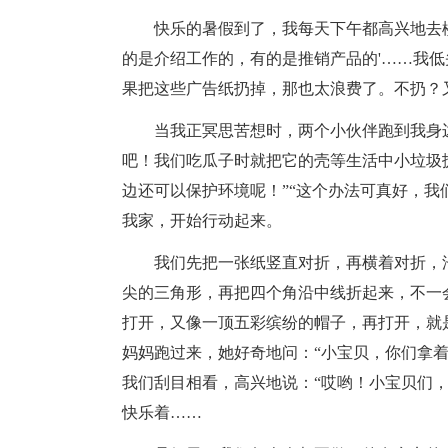
快乐的暑假到了，我每天下午都高兴地去楼
的是介绍工作的，有的是推销产品的'……我
果把这些广告纸扔掉，那也太浪费了。不扔？
当我正冥思苦想时，两个小伙伴跑到我身边
吧！我们吃瓜子时就把它的壳等生活中小垃圾
边还可以保护环境呢！”“这个办法可真好，我
我家，开始行动起来。
我们先把一张纸竖直对折，再横着对折，沿
尖的三角形，再把四个角沿中线折起来，不一
打开，又像一顶五彩缤纷的帽子，再打开，就
妈妈跑过来，她好奇地问：“小宝贝，你们拿
我们刮目相看，高兴地说：“哎哟！小宝贝们
快乐着……