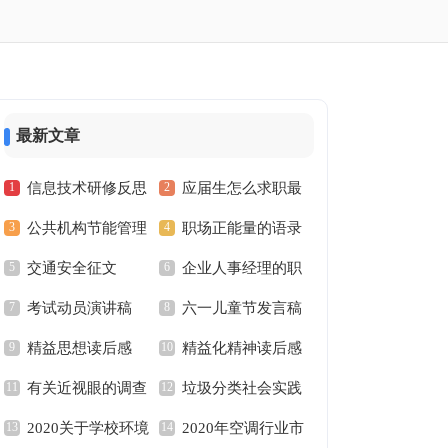
最新文章
信息技术研修反思
应届生怎么求职最
公共机构节能管理
职场正能量的语录
稳妥？
交通安全征文
企业人事经理的职
制度
考试动员演讲稿
六一儿童节发言稿
责内容
精益思想读后感
精益化精神读后感
有关近视眼的调查
垃圾分类社会实践
2020关于学校环境
2020年空调行业市
报告范文
调查报告