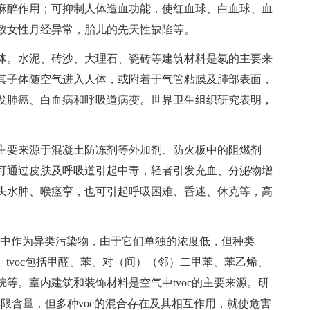
麻醉作用；可抑制人体造血功能，使红血球、白血球、血
致女性月经异常，胎儿的先天性缺陷等。
。水泥、砖沙、大理石、瓷砖等建筑材料是氡的主要来
其子体随空气进入人体，或附着于气管粘膜及肺部表面，
发肺癌、白血病和呼吸道病变。世界卫生组织研究表明，
要来源于混凝土防冻剂等外加剂、防火板中的阻燃剂
可通过皮肤及呼吸道引起中毒，轻者引发充血、分泌物增
头水肿、喉痉挛，也可引起呼吸困难、昏迷、休克等，高
空气中作为异类污染物，由于它们单独的浓度低，但种类
量。tvoc包括甲醛、苯、对（间）（邻）二甲苯、苯乙烯、
等。室内建筑和装饰材料是空气中tvoc的主要来源。研
其限含量，但多种voc的混合存在及其相互作用，就使危害