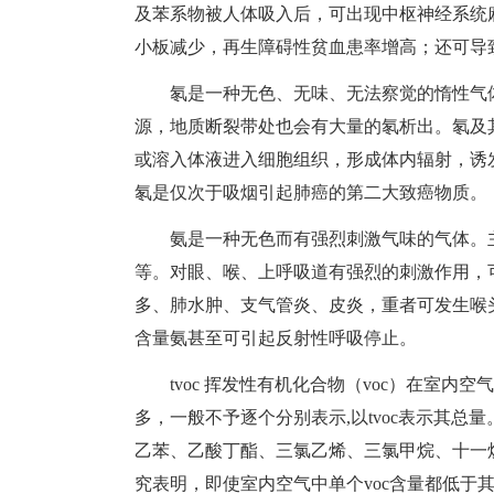
及苯系物被人体吸入后，可出现中枢神经系统
小板减少，再生障碍性贫血患率增高；还可导
氡是一种无色、无味、无法察觉的惰性气体
源，地质断裂带处也会有大量的氡析出。氡及
或溶入体液进入细胞组织，形成体内辐射，诱
氡是仅次于吸烟引起肺癌的第二大致癌物质。
氨是一种无色而有强烈刺激气味的气体。主
等。对眼、喉、上呼吸道有强烈的刺激作用，
多、肺水肿、支气管炎、皮炎，重者可发生喉
含量氨甚至可引起反射性呼吸停止。
tvoc 挥发性有机化合物（voc）在室内
多，一般不予逐个分别表示,以tvoc表示其总
乙苯、乙酸丁酯、三氯乙烯、三氯甲烷、十一烷
究表明，即使室内空气中单个voc含量都低于