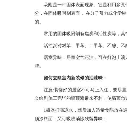
吸附是一种固体表面现象。它是利用多孔性
分，在固体吸附剂表面， 在分子引力或化学
的。
常用的固体吸附剂有焦炭和活性炭等，其中
活性炭对对苯、甲苯、二甲苯、乙醇、乙醚
居室异味：居室空气污浊，可在灯泡上滴几
脾。
如何去除室内新装修的油漆味：
注意:装修好的居室不可马上入住，要尽量
会给刚施工完毕的墙顶漆带来不利，使墙顶急
1盛器打满凉水，然后加入适量食醋放在通
顶涂料面，又可吸收消除残留异味；