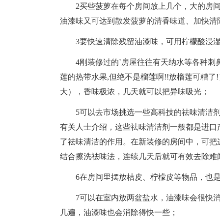
2买些菠萝在每个房间放上几个，大的房间
油漆味又可达到散发菠萝的清香味道、加快清
3要快速清除残留油漆味，可用柠檬酸浸湿
4刚装修过的`房屋往往有天纳水等各种刺鼻
莲的热带水果,但绝不是榴莲啊!!放榴莲可糟
大），香味极浓，几天就可以把异味吸光；
5可以去市场挑选一些高科技的祛味清洁剂
有关人士介绍，这些祛味清洁剂一般都是进口
了祛味清洁的作用。在新装修的房间中，可把
结合擦洗祛味法，连续几天后就可有效去除难
6在房间里摆放桔皮、柠檬皮等物品，也是
7可以在室内放两盆盐水，油漆味会很快消
几遍，油漆味也会消除得快一些；