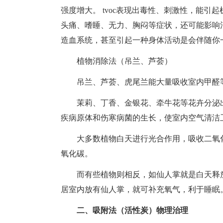
强度增大。 tvoc表现出毒性、刺激性，能
头痛、嗜睡、无力、胸闷等症状，还可能影响
造血系统，甚至引起一种身体活动是会伴随你
植物消除法（吊兰、芦荟）
吊兰、芦荟、虎尾兰能大量吸收室内甲醛等
茉莉、丁香、金银花、牵牛花等花卉分泌出
疾病原体和伤寒病菌的生长，使室内空气清洁
大多数植物白天进行光合作用，吸收二氧化
氧化碳。
而有些植物则相反，如仙人掌就是白天释放
居室内放有仙人掌，就可补充氧气，利于睡眠
二、吸附法（活性炭）物理治理