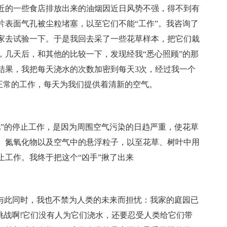
近的一些食店排放出来的油烟因近日风势不强，得不到有
片表面气孔被尘粒堵塞，以至它们不能“工作”。我咨询了
家去试验一下。于是我回去采了一些花草样本，把它们栽
，几天后，和其他的比较一下，发现经我“悉心照顾”的那
结果，我把每天浇水的次数加密到每天3次，经过我一个
了正常的工作，每天为我们提供着清新的空气。
”的停止工作，是因为周围空气污染的日趋严重，使花草
、氮氧化物以及空气中的悬浮粒子，以至花草、树叶中用
止工作。我终于把这个“凶手”揪了出来
与此同时，我也不禁为人类的未来而担忧：我家的庭园已
挑战啊!它们没有人为它们浇水，还要忍受人类给它们带