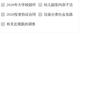
2020年大学校园环
幼儿园室内亲子活
务市场调查报告
度
2020投资协议合同
垃圾分类社会实践
境调查报告
动方案
有关近视眼的调查
调查报告
报告范文