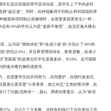
南区礼堂左前面的草坪及绿化处，是学生上下学的必经
选择“超近道”。同时，此种现象得不到制止和对踩踏的草
某种被损坏得到制止或修缮时，会使更多损害发生)一样，
外还有18%的学生认为是“道路不够宽”，如北区逸夫楼右
认为应“增加绿化”和“改成小道”的`分别占了36%和
现状”的仅占4%)，并且希望增加绿化，恢复原貌，改成小
扩宽路面”的选项北区学生是最多的，为18%。这可能跟
到的逸夫楼右侧的道路等。
，也需要学生的共同努力，共同爱护，自我约束来完
些显著位置安置“小草青青，踏之何忍”之类的警示牌。此
计了问题(见附录一，题4)。调查结果显示，认为“标语
和37%，总计占了大多数，这样有利我们下步作类似工作