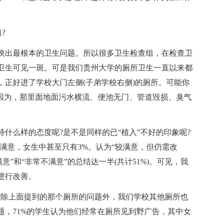
?
出最根本的卫生问题。所以很多卫生检查组，在检查卫
卫生可见一斑。可是我们贵州大学的厕所卫生一直以来都
正好进了学校大门左侧(子弟学校右侧)的厕所。可能你
。因为，那里面地面污水横流、便池无门、管道毁损、臭气
么样的态度呢?是不是同样的已“植入”不好的印象呢?
满意，女生中甚至只有3%。认为“较满意，但仍需改
意”和“非常不满意”的总结达一半(共计51%)。可见，我
进行改善。
除上面提到的那个厕所的问题外，我们学校其他厕所也
题，71%的学生认为他们经常在厕所见到野广告，其中女