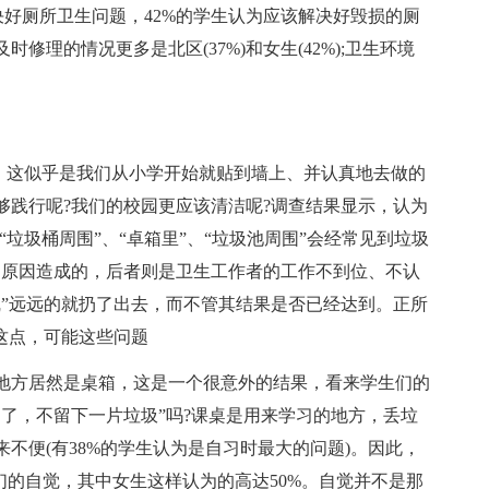
决好厕所卫生问题，42%的学生认为应该解决好毁损的厕
理的情况更多是北区(37%)和女生(42%);卫生环境
，这似乎是我们从小学开始就贴到墙上、并认真地去做的
够践行呢?我们的校园更应该清洁呢?调查结果显示，认为
垃圾桶周围”、“卓箱里”、“垃圾池周围”会经常见到垃圾
生的原因造成的，后者则是卫生工作者的工作不到位、不认
线”远远的就扔了出去，而不管其结果是否已经达到。正所
这点，可能这些问题
方居然是桌箱，这是一个很意外的结果，看来学生们的
了，不留下一片垃圾”吗?课桌是用来学习的地方，丢垃
不便(有38%的学生认为是自习时最大的问题)。因此，
们的自觉，其中女生这样认为的高达50%。自觉并不是那