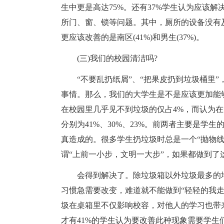
生中更是高达75%。还有37%学生认为应该解
所门、窗、锁等问题。其中，厕所的设备没有及时修
更应该改善的是南区(41%)和男生(37%)。
(三)我们的校园清洁吗?
“不要乱扔纸屑”、“把果皮扔到垃圾桶里”
事情。那么，我们的大学生是不是应该更加能
在校园里几乎见不到垃圾的仅占4%，而认为在“
分别为41%、30%、23%。前两者主要是学
真造成的。很多学生扔垃圾时总是一个“抛物
谓“上前一小步，文明一大步”，如果都做到了
会得到解决了。除垃圾箱以外垃圾最多的地
习惯急需要改变，难道就不能做到“轻轻的我走
圾在桌箱里不仅影响校容，对他人的学习也带来
才有41%的学生认为要改善此种现象需要学生