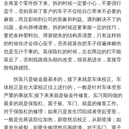
全将某个零件拆下来。拆的时候一定要小心，不要强行
蛮干，否则弄坏了客户的车子不仅给自己带来不必要的
麻烦，而且影响到公司的形象和利益。遇到解决不了的
问题，多向师傅请教。拆的时候还要掌握一定的技巧，
要把各种塑料扣、弹簧锁夹的结构弄清楚，只有这样拆
的时候你才会得心应手，否弄就算你把车子得遍体鳞伤
也是无计于事的。装保险杠的时候，左右两边的灯不能
装反了，否则线路插头朝向改变，很容易进水，直接导
致电路烧毁。
拆装只是钣金最基本的，接下来就是车体校正。车
体校正是在大梁校正仪上进行的，一般是针对车体变形
严重的事故车.接下来来就是钣金件修复。实习期间做的
最多的就是保险杠、翼子板、车门、箱盖的修复工作。
对于保险杠的修理：如果只是发生凹陷或者突起变形，
一般是先将该部位加热，新喷然后校正，从新喷漆；如
果发生破裂，则要先修理然后再喷漆。对于车门、翼子