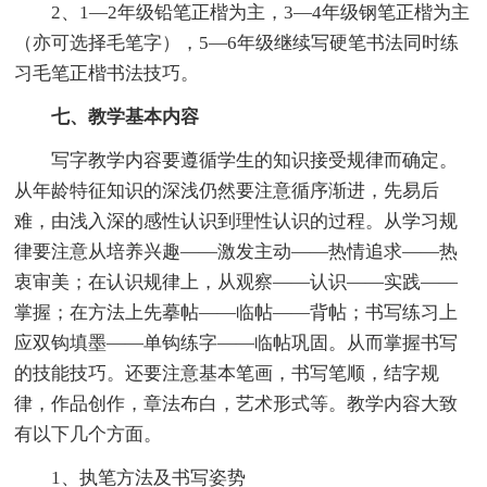
2、1—2年级铅笔正楷为主，3—4年级钢笔正楷为主
（亦可选择毛笔字），5—6年级继续写硬笔书法同时练
习毛笔正楷书法技巧。
七、教学基本内容
写字教学内容要遵循学生的知识接受规律而确定。
从年龄特征知识的深浅仍然要注意循序渐进，先易后
难，由浅入深的感性认识到理性认识的过程。从学习规
律要注意从培养兴趣——激发主动——热情追求——热
衷审美；在认识规律上，从观察——认识——实践——
掌握；在方法上先摹帖——临帖——背帖；书写练习上
应双钩填墨——单钩练字——临帖巩固。从而掌握书写
的技能技巧。还要注意基本笔画，书写笔顺，结字规
律，作品创作，章法布白，艺术形式等。教学内容大致
有以下几个方面。
1、执笔方法及书写姿势