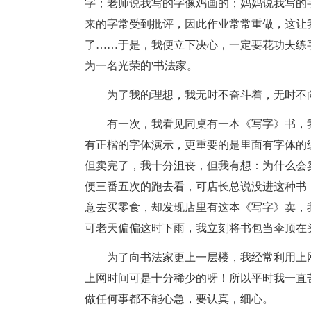
字；老师说我写的字像鸡画的；妈妈说我写的
来的字常受到批评，因此作业常常重做，这让
了……于是，我便立下决心，一定要花功夫练
为一名光荣的'书法家。
为了我的理想，我无时不奋斗着，无时不向
有一次，我看见同桌有一本《写字》书，我
有正楷的字体演示，更重要的是里面有字体的
但卖完了，我十分沮丧，但我有想：为什么会
便三番五次的跑去看，可店长总说没进这种书
意去买零食，却发现店里有这本《写字》卖，
可老天偏偏这时下雨，我立刻将书包当伞顶在
为了向书法家更上一层楼，我经常利用上网
上网时间可是十分稀少的呀！所以平时我一直
做任何事都不能心急，要认真，细心。