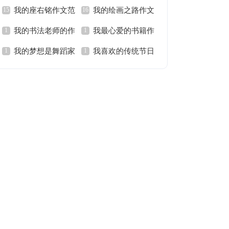
我的座右铭作文范
我的绘画之路作文
作文
师作文
我的书法老师的作
我最心爱的书籍作
文
我的梦想是舞蹈家
我喜欢的传统节日
文
文
优秀作文
作文——春节