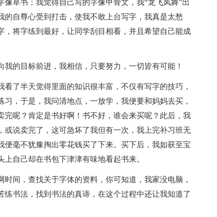
字像草书；我觉得自己写的字像甲骨文，我“龙飞凤舞”出
我的自尊心受到打击，使我不敢上台写字，我真是太愁
字，将字练到最好，让同学刮目相看，并且希望自己能成
我的目标前进，我相信，只要努力，一切皆有可能！
看了半天觉得里面的知识很丰富，不仅有写字的技巧，
练习，于是，我问清地点，一放学，我便要和妈妈去买，
卖完呢？肯定是书好啊！书不好，谁会来买呢？此后，我
，或说卖完了，这可急坏了我但有一次，我上完补习班无
我便毫不犹豫掏出零花钱买了下来。买下后，我如获至宝
头上自己却在书包下津津有味地看起书来。
时间，查找关于字体的资料，你可知道，我家没电脑，
苦练书法，找到书法的真谛，在这个过程中还让我知道了