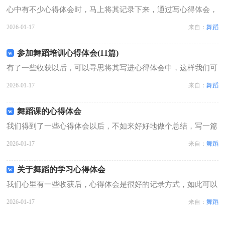
心中有不少心得体会时，马上将其记录下来，通过写心得体会，
可以帮助我们总结积累经验。相信许多人会觉得心得体会很难写
2026-01-17
来自：
舞蹈
吧，以下是小编为大家整理的参加舞蹈比赛心得体会，欢迎大家
借鉴与参考，希望对大家有所帮助。...
参加舞蹈培训心得体会(11篇)
有了一些收获以后，可以寻思将其写进心得体会中，这样我们可
以养成良好的总结方法。很多人都十分头疼怎么写一篇精彩的心
2026-01-17
来自：
舞蹈
得体会，下面是小编收集整理的参加舞蹈培训心得体会，欢迎大
家分享。参加舞蹈培训心得体会1我...
舞蹈课的心得体会
我们得到了一些心得体会以后，不如来好好地做个总结，写一篇
心得体会，这样就可以通过不断总结，丰富我们的思想。那么问
2026-01-17
来自：
舞蹈
题来了，应该如何写心得体会呢？以下是小编收集整理的舞蹈课
的心得体会，仅供参考，希望能够帮...
关于舞蹈的学习心得体会
我们心里有一些收获后，心得体会是很好的记录方式，如此可以
一直更新迭代自己的想法。怎样写好心得体会呢？下面是小编精
2026-01-17
来自：
舞蹈
心整理的关于舞蹈的学习心得体会，欢迎大家分享。关于舞蹈的
学习心得体会1我一直都很喜欢舞蹈...