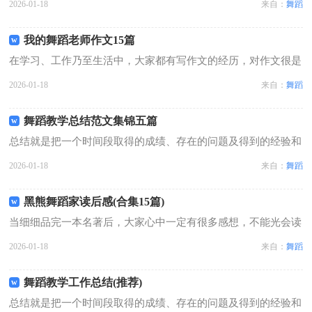
2026-01-18
来自：
舞蹈
好作文呢？下面是小编精心整理的我的舞蹈老师作文5篇，欢迎
阅读与收藏。我的舞蹈老师作文 篇...
我的舞蹈老师作文15篇
在学习、工作乃至生活中，大家都有写作文的经历，对作文很是
熟悉吧，作文根据体裁的不同可以分为记叙文、说明文、应用
2026-01-18
来自：
舞蹈
文、议论文。你知道作文怎样才能写的好吗？下面是小编整理的
我的舞蹈老师作文，欢迎大家分享。我...
舞蹈教学总结范文集锦五篇
总结就是把一个时间段取得的成绩、存在的问题及得到的经验和
教训进行一次全面系统的总结的书面材料，他能够提升我们的书
2026-01-18
来自：
舞蹈
面表达能力，因此，让我们写一份总结吧。如何把总结做到重点
突出呢？下面是小编收集整理的舞蹈...
黑熊舞蹈家读后感(合集15篇)
当细细品完一本名著后，大家心中一定有很多感想，不能光会读
哦，写一篇读后感吧。千万不能认为读后感随便应付就可以，下
2026-01-18
来自：
舞蹈
面是小编为大家整理的黑熊舞蹈家读后感(合集15篇)，希望对大
家有所帮助。黑熊舞蹈家读后感...
舞蹈教学工作总结(推荐)
总结就是把一个时间段取得的成绩、存在的问题及得到的经验和