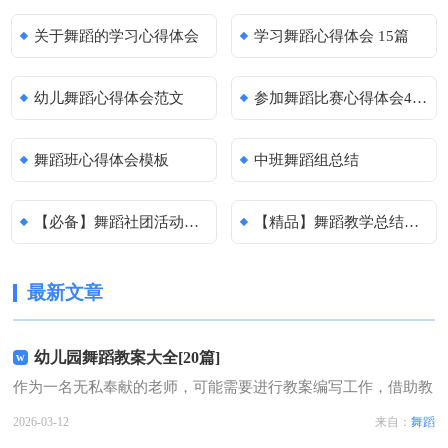
关于舞蹈的学习心得体会
学习舞蹈心得体会 15篇
幼儿舞蹈心得体会范文
参加舞蹈比赛心得体会4篇（荐）
舞蹈班心得体会模板
中班舞蹈组总结
【必备】舞蹈社团活动总结四篇
【精品】舞蹈教学总结三篇
最新文章
幼儿园舞蹈教案大全[20篇]
作为一名无私奉献的老师，可能需要进行教案编写工作，借助教
案可以有效提升自己的教学能力。那么什么样的教案才是好的
2026-03-12
来自：
舞蹈
呢？以下是小编为大家收集的幼儿园舞蹈教案大全[20篇]，仅供