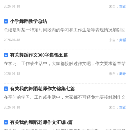
教训进行一次全面系统的总结的书面材料，它可以提升我们发现
2026-01-18
来自：
舞蹈
问题的能力，是时候写一份总结了。如何把总结做到重点突出
呢？以下是小编收集整理的舞蹈教学工...
小学舞蹈教学总结
总结是对某一特定时间段内的学习和工作生活等表现情况加以回
顾和分析的一种书面材料，他能够提升我们的书面表达能力，我
2026-01-18
来自：
舞蹈
想我们需要写一份总结了吧。那么你真的懂得怎么写总结吗？以
下是小编为大家整理的小学舞蹈教学...
有关舞蹈作文300字集锦五篇
在学习、工作或生活中，大家都接触过作文吧，作文要求篇章结
构完整，一定要避免无结尾作文的出现。怎么写作文才能避免踩
2026-01-18
来自：
舞蹈
雷呢？以下是小编精心整理的舞蹈作文300字5篇，欢迎大家分
享。舞蹈作文300字 篇1我童...
有关我的舞蹈老师作文锦集七篇
在平时的学习、工作或生活中，大家都不可避免地要接触到作文
吧，借助作文可以宣泄心中的情感，调节自己的心情。那么你有
2026-01-18
来自：
舞蹈
了解过作文吗？下面是小编收集整理的我的舞蹈老师作文7篇，
仅供参考，欢迎大家阅读。我的舞蹈...
有关我的舞蹈老师作文汇编5篇