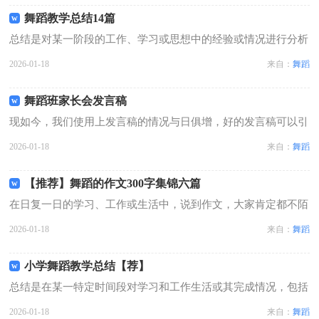
参考，大家一起来看看吧。 幼儿园...
舞蹈教学总结14篇
总结是对某一阶段的工作、学习或思想中的经验或情况进行分析
研究的书面材料，它能够使头脑更加清醒，目标更加明确，不妨
2026-01-18
来自：
舞蹈
让我们认真地完成总结吧。你想知道总结怎么写吗？下面是小编
精心整理的舞蹈教学总结，欢迎阅读...
舞蹈班家长会发言稿
现如今，我们使用上发言稿的情况与日俱增，好的发言稿可以引
导听众，使听众能更好地理解演讲的内容。那要怎么写好发言稿
2026-01-18
来自：
舞蹈
呢？以下是小编为大家整理的舞蹈班家长会发言稿，仅供参考，
希望能够帮助到大家。舞蹈班家长会...
【推荐】舞蹈的作文300字集锦六篇
在日复一日的学习、工作或生活中，说到作文，大家肯定都不陌
生吧，借助作文人们可以实现文化交流的目的。相信写作文是一
2026-01-18
来自：
舞蹈
个让许多人都头痛的问题，以下是小编精心整理的舞蹈的作文
300字6篇，仅供参考，大家一起来...
小学舞蹈教学总结【荐】
总结是在某一特定时间段对学习和工作生活或其完成情况，包括
取得的成绩、存在的问题及得到的经验和教训加以回顾和分析的
2026-01-18
来自：
舞蹈