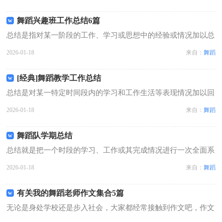
书面材料，它可以给我们下一阶段的学习和工作生活做指导，不
如我们来制定一份总结吧。我们该怎...
舞蹈兴趣班工作总结6篇
总结是指对某一阶段的工作、学习或思想中的经验或情况加以总
结和概括的书面材料，写总结有利于我们学习和工作能力的提
2026-01-18
来自：
舞蹈
高，因此，让我们写一份总结吧。总结怎么写才不会流于形式
呢？下面是小编为大家收集的舞蹈兴趣班...
[经典]舞蹈教学工作总结
总结是对某一特定时间段内的学习和工作生活等表现情况加以回
顾和分析的一种书面材料，通过它可以正确认识以往学习和工作
2026-01-18
来自：
舞蹈
中的优缺点，因此我们需要回头归纳，写一份总结了。那么你知
道总结如何写吗？下面是小编帮大家...
舞蹈队学期总结
总结就是把一个时段的学习、工作或其完成情况进行一次全面系
统的总结，它能帮我们理顺知识结构，突出重点，突破难点，让
2026-01-18
来自：
舞蹈
我们抽出时间写写总结吧。总结怎么写才不会千篇一律呢？下面
是小编精心整理的舞蹈队学期总结，...
有关我的舞蹈老师作文集合5篇
无论是身处学校还是步入社会，大家都经常接触到作文吧，作文
要求篇章结构完整，一定要避免无结尾作文的出现。那要怎么写