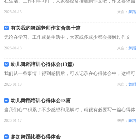
在生活、工作和学习中，大家都经常接触到作文吧，作文要求篇
章结构完整，一定要避免无结尾作文的出现。那要怎么写好作文
2026-01-18
来自：
舞蹈
呢？以下是小编收集整理的我的舞蹈老师作文5篇，希望对大家
有所帮助。我的舞蹈老师作文 篇1...
有关我的舞蹈老师作文合集十篇
无论在学习、工作或是生活中，大家或多或少都会接触过作文
吧，作文是经过人的思想考虑和语言组织，通过文字来表达一个
2026-01-18
来自：
舞蹈
主题意义的记叙方法。你写作文时总是无从下笔？以下是小编精
心整理的我的舞蹈老师作文10篇，希...
幼儿舞蹈培训心得体会(13篇)
我们从一些事情上得到感悟后，可以记录在心得体会中，这样可
以帮助我们总结以往思想、工作和学习。那么问题来了，应该如
2026-01-18
来自：
舞蹈
何写心得体会呢？以下是小编收集整理的幼儿舞蹈培训心得体
会，欢迎阅读，希望大家能够喜欢。幼...
幼儿舞蹈培训心得体会13篇
当我们心中积累了不少感想和见解时，就很有必要写一篇心得体
会，这样可以不断更新自己的想法。那么你知道心得体会如何写
2026-01-17
来自：
舞蹈
吗？下面是小编为大家整理的幼儿舞蹈培训心得体会，供大家参
考借鉴，希望可以帮助到有需要的朋...
参加舞蹈比赛心得体会