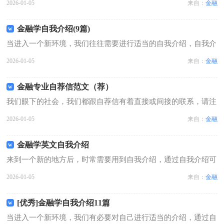
2026-01-05
来自：
金融
是小编精心整理的金融业自我介绍，仅供参考，大家一起来看看
吧。金融业自我介绍1您好！很荣幸...
金融学自我介绍(9篇)
当进入一个新环境，我们往往需要进行适当的自我介绍，自我介
绍是让陌生人彼此认识的好方法。那么自我介绍有什么格式呢？
2026-01-05
来自：
金融
以下是小编帮大家整理的金融学自我介绍，欢迎大家借鉴与参
考，希望对大家有所帮助。金融学自我...
金融专业自荐信范文（荐）
我们眼下的社会，我们都跟自荐信有着直接或间接的联系，请注
意不同种类的自荐信具有不同的用途。写自荐信的时候，应该先
2026-01-05
来自：
金融
写些什么？中间怎么写？最后怎么结尾呢？以下是小编精心整理
的金融专业自荐信范文，希望能够帮...
金融学英文自我介绍
来到一个新的地方后，时常需要用到自我介绍，通过自我介绍可
以让别人认识自己。那要怎么写好自我介绍呢？下面是小编为大
2026-01-05
来自：
金融
家收集的金融学英文自我介绍，仅供参考，希望能够帮助到大
家。金融学英文自我介绍1I am ...
[优秀]金融学自我介绍11篇
当进入一个新环境，我们有必要对自己进行适当的介绍，通过自