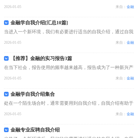
我介绍可以让别人认识自己。你所见过的自我介绍是什么样的
2026-01-05
来自：
金融
呢？下面是小编收集整理的金融学自我介绍，欢迎阅读与收藏。
金融学自我介绍1性格上我是一个有热...
金融学自我介绍[汇总10篇]
当进入一个新环境，我们有必要进行适当的自我介绍，通过自我
介绍可以让他人了解我们。写起自我介绍来就毫无头绪？下面是
2026-01-05
来自：
金融
小编整理的金融学自我介绍，欢迎阅读与收藏。金融学自我介绍
1我是**大学金融专业20xx届...
【推荐】金融的实习报告3篇
在当下社会，报告使用的频率越来越高，报告成为了一种新兴产
业。在写之前，可以先参考范文，以下是小编精心整理的金融的
2026-01-05
来自：
金融
实习报告3篇，希望能够帮助到大家。金融的实习报告 篇1实习
地点：湖北省襄樊市实习单位：中...
金融学自我介绍集合
处在一个陌生场合时，通常需要用到自我介绍，自我介绍有助于
自我宣传、自我展示。相信许多人会觉得自我介绍很难写吧，以
2026-01-05
来自：
金融
下是小编帮大家整理的金融学自我介绍集合，欢迎大家分享。金
融学自我介绍集合1我，平时喜欢看...
金融专业应聘自我介绍