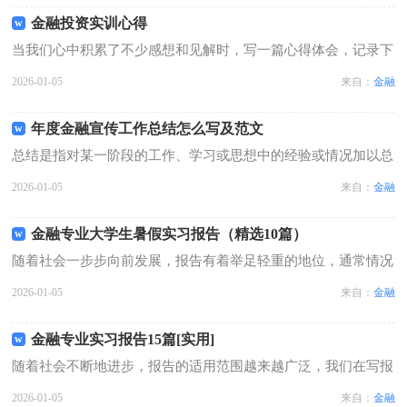
借鉴与参考，希望对大家有所帮助。金...
金融投资实训心得
当我们心中积累了不少感想和见解时，写一篇心得体会，记录下
来，这样可以不断更新自己的想法。那么问题来了，应该如何写
2026-01-05
来自：
金融
心得体会呢？以下是小编整理的金融投资实训心得，供大家参考
借鉴，希望可以帮助到有需要的朋友...
年度金融宣传工作总结怎么写及范文
总结是指对某一阶段的工作、学习或思想中的经验或情况加以总
结和概括的书面材料，通过它可以正确认识以往学习和工作中的
2026-01-05
来自：
金融
优缺点，让我们抽出时间写写总结吧。总结怎么写才是正确的
呢？以下是小编收集整理的年度金融宣...
金融专业大学生暑假实习报告（精选10篇）
随着社会一步步向前发展，报告有着举足轻重的地位，通常情况
下，报告的内容含量大、篇幅较长。其实写报告并没有想象中那
2026-01-05
来自：
金融
么难，下面是小编精心整理的金融专业大学生暑假实习报告，欢
迎大家借鉴与参考，希望对大家有所...
金融专业实习报告15篇[实用]
随着社会不断地进步，报告的适用范围越来越广泛，我们在写报
告的时候要注意逻辑的合理性。写起报告来就毫无头绪？下面是
2026-01-05
来自：
金融