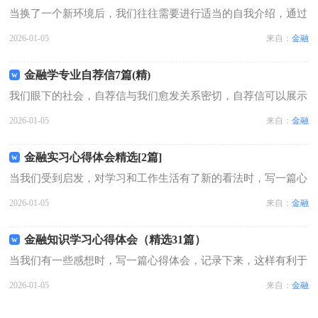
当换了一个新环境后，我们往往需要进行适当的自我介绍，通过
自我介绍可以得到他人的欣赏。到底应如何写自我介绍呢？下面
2026-01-05
来自：
金融
是小编为大家收集的金融公司自我介绍，欢迎大家借鉴与参考，
希望对大家有所帮助。金融公司自我...
金融学专业自荐信7篇(精)
我们眼下的社会，自荐信与我们愈发关系密切，自荐信可以展示
出自己的才干和优势。写自荐信的时候主要写哪些内容比较好
2026-01-05
来自：
金融
呢？以下是小编为大家收集的金融学专业自荐信，欢迎阅读与收
藏。金融学专业自荐信1尊敬的领导：...
金融实习心得体会精选[2篇]
当我们受到启发，对学习和工作生活有了新的看法时，写一篇心
得体会，记录下来，这样可以记录我们的思想活动。那么心得体
2026-01-05
来自：
金融
会到底应该怎么写呢？下面是小编为大家收集的金融实习心得体
会，欢迎阅读，希望大家能够喜欢。...
金融知识学习心得体会（精选31篇）
当我们有一些感想时，写一篇心得体会，记录下来，这样有利于
我们不断提升自我。一起来学习心得体会是如何写的吧，下面是
2026-01-05
来自：
金融
小编为大家收集的金融知识学习心得体会，供大家参考借鉴，希
望可以帮助到有需要的朋友。金融知...