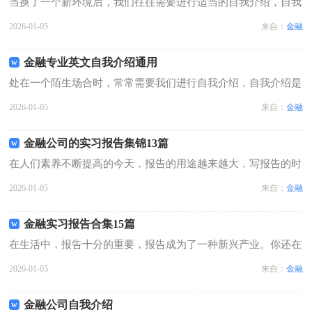
当换了一个新环境后，我们往往需要进行适当的自我介绍，自我
介绍是让陌生人彼此认识的好方法。相信许多人会觉得自我介绍
2026-01-05
来自：
金融
很难写吧，下面是小编精心整理的金融专业应聘自我介绍，欢迎
阅读与收藏。金融专业应聘自我介绍...
金融专业英文自我介绍通用
处在一个陌生场合时，常常需要我们进行自我介绍，自我介绍是
结识新朋友的重要手段。如何编写一段个性的自我介绍？以下是
2026-01-05
来自：
金融
小编收集整理的金融专业英文自我介绍通用，仅供参考，大家一
起来看看吧。金融专业英文自我介绍...
金融公司的实习报告集锦13篇
在人们素养不断提高的今天，报告的用途越来越大，写报告的时
候要注意内容的完整。一听到写报告马上头昏脑涨？以下是小编
2026-01-05
来自：
金融
收集整理的金融公司的实习报告，欢迎阅读，希望大家能够喜
欢。金融公司的实习报告1烈日的来临...
金融实习报告合集15篇
在生活中，报告十分的重要，报告成为了一种新兴产业。你还在
对写报告感到一筹莫展吗？下面是小编收集整理的金融实习报
2026-01-05
来自：
金融
告，欢迎大家借鉴与参考，希望对大家有所帮助。金融实习报告
1根据学校毕业实习要求，本人于20...
金融公司自我介绍