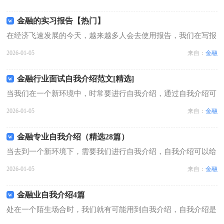
小编精心整理的金融专业实习报告，希望对大家有所帮助。金融
专业实习报告121世纪是个信息高...
金融的实习报告【热门】
在经济飞速发展的今天，越来越多人会去使用报告，我们在写报
告的时候要注意逻辑的合理性。在写之前，可以先参考范文，下
2026-01-05
来自：
金融
面是小编整理的金融的实习报告，仅供参考，欢迎大家阅读。金
融的实习报告1今年暑假，经过重重...
金融行业面试自我介绍范文[精选]
当我们在一个新环境中，时常要进行自我介绍，通过自我介绍可
以让他人了解我们。相信大家又在为写自我介绍犯愁了吧！以下
2026-01-05
来自：
金融
是小编收集整理的金融行业面试自我介绍范文，仅供参考，大家
一起来看看吧。金融行业面试自我介...
金融专业自我介绍（精选28篇）
当去到一个新环境下，需要我们进行自我介绍，自我介绍可以给
陌生人留下一个好的印象。到底应如何写自我介绍呢？以下是小
2026-01-05
来自：
金融
编为大家收集的金融专业自我介绍，仅供参考，大家一起来看看
吧。金融专业自我介绍 1我叫XX...
金融业自我介绍4篇
处在一个陌生场合时，我们就有可能用到自我介绍，自我介绍是
人与人进行沟通的出发点。写自我介绍可不能随随便便哦，下面