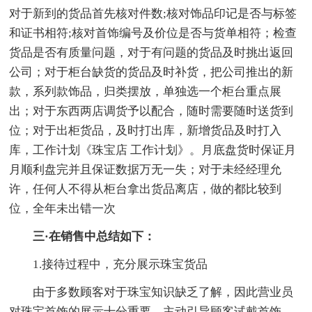
对于新到的货品首先核对件数;核对饰品印记是否与标签
和证书相符;核对首饰编号及价位是否与货单相符；检查
货品是否有质量问题，对于有问题的货品及时挑出返回
公司；对于柜台缺货的货品及时补货，把公司推出的新
款，系列款饰品，归类摆放，单独选一个柜台重点展
出；对于东西两店调货予以配合，随时需要随时送货到
位；对于出柜货品，及时打出库，新增货品及时打入
库，工作计划《珠宝店 工作计划》。月底盘货时保证月
月顺利盘完并且保证数据万无一失；对于未经经理允
许，任何人不得从柜台拿出货品离店，做的都比较到
位，全年未出错一次
三·在销售中总结如下：
1.接待过程中，充分展示珠宝货品
由于多数顾客对于珠宝知识缺乏了解，因此营业员
对珠宝首饰的展示十分重要，主动引导顾客试戴首饰，