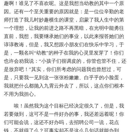
趣啊！谁见了不喜欢呢。这是我想当幼教的其中一个原
因。还有一个至关重要的原因就是：是一位位辛勤的老
师打造了我儿时妙趣横生的课堂，启蒙了我人生中的第
一个理想，让我的前进之路不再黑暗，在光明中能勇往
直前，我想，我要继承她们的事业，以此来报答她们的
谆谆教诲，但是，我又想跟小朋友们在快乐中学习，于
是，一颗名叫“幼教”的种子在我的心灵里发芽了！你们
也许会劝我说：“小孩子们很调皮的，你管也管不住，还
是放弃吧！”其实，你们所考虑的问题我也曾想过，可
是，只要我一见到这一张张粉嫩嫩、白乎乎的小脸蛋，
我就把什么都抛入九霄云外去了，所以，这点你们根本
不用为我担心。
唉！虽然我为这个目标已经决定很久了，但是，我
若要做到，这可不是一件好办的事，我还差远着呢！你
们可能会说，这还不好办吗，去招聘公司一说，花点
钱，不就得了么？可事实却不是这么几句话就能办到