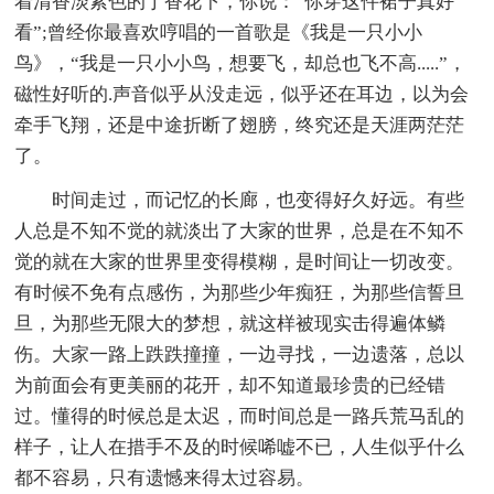
着清香淡紫色的丁香花下，你说：“你穿这件裙子真好
看”;曾经你最喜欢哼唱的一首歌是《我是一只小小
鸟》，“我是一只小小鸟，想要飞，却总也飞不高.....”，
磁性好听的.声音似乎从没走远，似乎还在耳边，以为会
牵手飞翔，还是中途折断了翅膀，终究还是天涯两茫茫
了。
时间走过，而记忆的长廊，也变得好久好远。有些
人总是不知不觉的就淡出了大家的世界，总是在不知不
觉的就在大家的世界里变得模糊，是时间让一切改变。
有时候不免有点感伤，为那些少年痴狂，为那些信誓旦
旦，为那些无限大的梦想，就这样被现实击得遍体鳞
伤。大家一路上跌跌撞撞，一边寻找，一边遗落，总以
为前面会有更美丽的花开，却不知道最珍贵的已经错
过。懂得的时候总是太迟，而时间总是一路兵荒马乱的
样子，让人在措手不及的时候唏嘘不已，人生似乎什么
都不容易，只有遗憾来得太过容易。