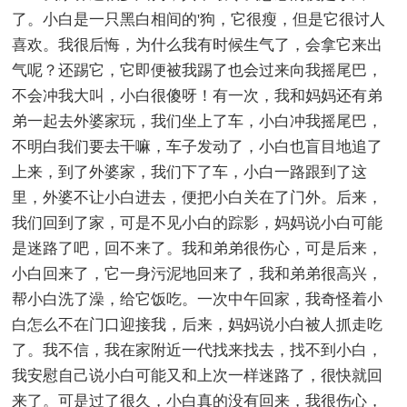
了。小白是一只黑白相间的'狗，它很瘦，但是它很讨人
喜欢。我很后悔，为什么我有时候生气了，会拿它来出
气呢？还踢它，它即便被我踢了也会过来向我摇尾巴，
不会冲我大叫，小白很傻呀！有一次，我和妈妈还有弟
弟一起去外婆家玩，我们坐上了车，小白冲我摇尾巴，
不明白我们要去干嘛，车子发动了，小白也盲目地追了
上来，到了外婆家，我们下了车，小白一路跟到了这
里，外婆不让小白进去，便把小白关在了门外。后来，
我们回到了家，可是不见小白的踪影，妈妈说小白可能
是迷路了吧，回不来了。我和弟弟很伤心，可是后来，
小白回来了，它一身污泥地回来了，我和弟弟很高兴，
帮小白洗了澡，给它饭吃。一次中午回家，我奇怪着小
白怎么不在门口迎接我，后来，妈妈说小白被人抓走吃
了。我不信，我在家附近一代找来找去，找不到小白，
我安慰自己说小白可能又和上次一样迷路了，很快就回
来了。可是过了很久，小白真的没有回来，我很伤心，