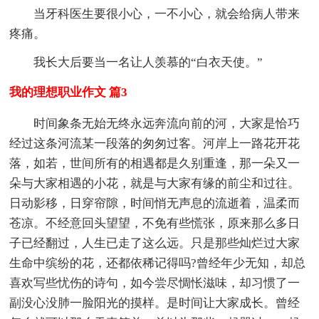
当牙科医生要很小心，一不小心，就会给病人带来
疼痛。
我长大后要当一名让人羡慕的“白衣天使。”
我的理想职业作文 篇3
时间象条无始无终永远奔流向前的河，大家是恰巧
经过这条河流某一段落的匆匆过客。河岸上一路花开花
落，如若，世间所有的相遇都是久别重逢，那一朵又一
朵与大家相遇的小花，就是与大家有缘的前尘和过往。
日动影移，日穿帘隙，时间悄无声息的流逝着，温柔而
苍凉。不经意回头望望，不免有些慌张，原来那么多日
子已经翻过，人生已走了这么远。只是那些灿烂过大家
生命中缤纷的花，还都依稀记得吗?曾经年少无知，却总
喜欢写些忧伤的诗句，如今尝尽惆怅滋味，却习惯了一
副没心没肺一脸阳光的摸样。是时间让大家成长。曾经