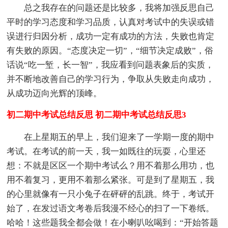
总之我存在的问题还是比较多，我将加强反思自己
平时的学习态度和学习品质，认真对考试中的失误或错
误进行归因分析，成功一定有成功的方法，失败也肯定
有失败的原因。“态度决定一切”，“细节决定成败”，俗
话说“吃一堑，长一智”，我应看到问题表象后的实质，
并不断地改善自己的学习行为，争取从失败走向成功，
从成功迈向光辉的顶峰。
初二期中考试总结反思 初二期中考试总结反思3
在上星期五的早上，我们迎来了一学期一度的期中
考试。在考试的前一天，我一如既往的玩耍，心里还
想：不就是区区一个期中考试么？用不着那么用功，也
用不着复习，更用不着那么紧张。可是到了星期五，我
的心里就像有一只小兔子在砰砰的乱跳。终于，考试开
始了，在发过语文考卷后我漫不经心的扫了一下卷纸。
哈哈！这些题我全都会做！在小喇叭吆喝到：“开始答题