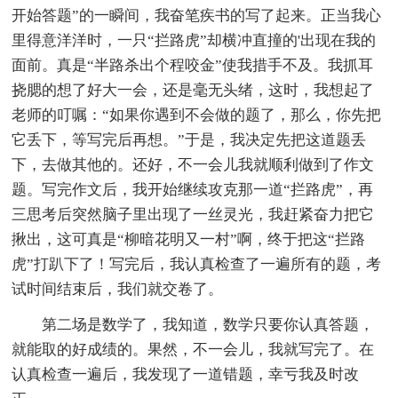
开始答题”的一瞬间，我奋笔疾书的写了起来。正当我心
里得意洋洋时，一只“拦路虎”却横冲直撞的'出现在我的
面前。真是“半路杀出个程咬金”使我措手不及。我抓耳
挠腮的想了好大一会，还是毫无头绪，这时，我想起了
老师的叮嘱：“如果你遇到不会做的题了，那么，你先把
它丢下，等写完后再想。”于是，我决定先把这道题丢
下，去做其他的。还好，不一会儿我就顺利做到了作文
题。写完作文后，我开始继续攻克那一道“拦路虎”，再
三思考后突然脑子里出现了一丝灵光，我赶紧奋力把它
揪出，这可真是“柳暗花明又一村”啊，终于把这“拦路
虎”打趴下了！写完后，我认真检查了一遍所有的题，考
试时间结束后，我们就交卷了。
第二场是数学了，我知道，数学只要你认真答题，
就能取的好成绩的。果然，不一会儿，我就写完了。在
认真检查一遍后，我发现了一道错题，幸亏我及时改