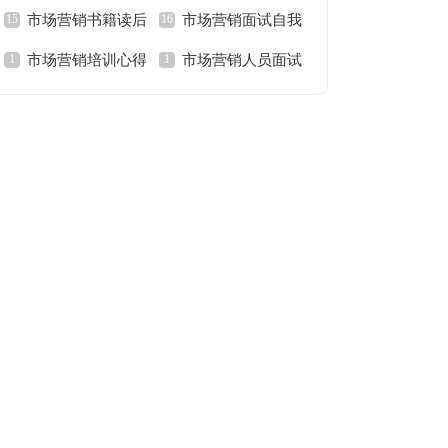
市场营销书籍读后
市场营销面试自我
范文
会
市场营销培训心得
市场营销人员面试
感范文
介绍范文
体会范文
自我介绍范文