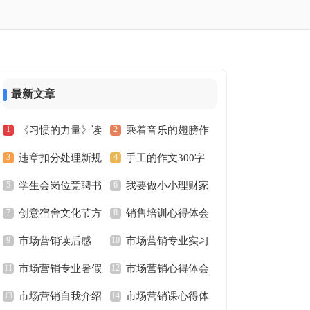
最新文章
《习惯的力量》读
乘着音乐的翅膀作
违章扣分处理新规
手工的作文300字
书心得
文
学生会岗位竞聘书
我要做小小理财家
定
创意宿舍文化节方
销售培训心得体会
三年级作文
市场营销读后感
市场营销专业实习
案
市场营销专业暑假
市场营销心得体会
报告
市场营销自我介绍
市场营销课心得体
实习报告