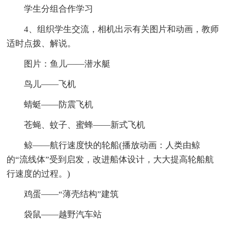
学生分组合作学习
4、组织学生交流，相机出示有关图片和动画，教师
适时点拨、解说。
图片：鱼儿——潜水艇
鸟儿——飞机
蜻蜓——防震飞机
苍蝇、蚊子、蜜蜂——新式飞机
鲸——航行速度快的轮船(播放动画：人类由鲸
的“流线体”受到启发，改进船体设计，大大提高轮船航
行速度的过程。)
鸡蛋——“薄壳结构”建筑
袋鼠——越野汽车站