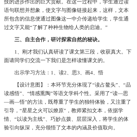
技的进步作出的巨大贡献。在这一过程中，学生通过读
语句联想并想象，使文字与图像链接起来，这样，文本
所包含的信息便通过图像这一中介传递给学生，学生通
过文字又能“了解了种种生物给人类的启迪。”
三、自主合作，研讨探索自然的秘诀。
1、刚才我们认真研读了课文第三段，收获真大。下
面请同学们交流一下我们是怎样读懂课文的。
出示学习方法：1、读2、思3、画4、悟
【设计意图】：本环节充分体现了“读占鳌头”、“品
读感悟”、“情感熏陶”等语文学科个性。采用了“读—思
—画—悟”的方法，既尊重了学生的独特体验，又注重了
引导，“星星之火可以燎原”，教师紧扣文本，依据学
情、“以读为主线”、巧妙点拨、层层深入，将学生的体
验引向纵深，充分领悟了文本的内涵及价值取向。