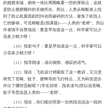
的翅膀末端，都有一块比周围略重一些的厚斑点，这就
是防止翅膀颤抖的关键所在。所以，人类从蜻蜓身上找
到了防止机翼因剧烈抖动而破碎的方法，避免了机毁人
亡的惨祸，可见蜻蜓是(指课题)——人类的“老师”。所以
作者情不自禁地说：要是早知道这一点，科学家可以少
花多少精力呀！
（10）投影句子：要是早知道这一点，科学家可以
少花多少精力呀！
（11）指导朗读，读出惋惜、感叹的语气。
（12）现在，飞机设计师吸取了这一教训，又注意
研究了苍蝇、蚊子、蜜蜂等的飞行特点，又为科技进步
作出了哪些贡献呢？(学生回答，指名读句)所以说苍蝇、
蚊子等昆虫是人类的——‘老师’。
（13）现在，你们能仿照第一自然段说说这一段的