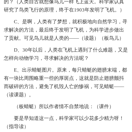
的？（人类自古就想像鸟儿一样飞上蓝天。科学家认真
研究了鸟类飞行的原理，终于在1903年发明了飞机。）
C、是啊，人类有了梦想，就积极地向自然学习，寻
求解决的方法，最后终于发明了飞机，为科学进步做出
了贡献。可见鸟儿就是人类的——（读题）（板鸟儿）
D、30年以后，人类在飞机上遇到了什么难题，又是
怎样向动物学习，寻求解决的方法呢？
E、出示蜻蜓图片。原来，每只蜻蜓的翅膀末端，都
有一块比周围略重一些的厚斑点，这就是防止翅膀颤抖
而破碎的方法，避免了机毁人亡的惨祸，可见蜻蜓——
（读课题）。
（板蜻蜓）所以作者情不自禁地说：（课件）
要是早知道这一点，科学家可以少花多少精力呀！
（指导读）