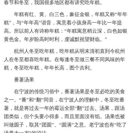
春节和冬至，我国很多地区都有讲究吃年糕。
年糕有红、黄、白三色，象征金银，年糕又称“年年
糕”，与“年年高”谐音，寓意着小孩身高一年比一年提
高。所以前人有诗称年糕：“年糕寓意稍云深，白色如银
黄色金。年岁盼高时时利，虔诚默祝望财临。”
杭州人冬至吃年糕，吃年糕从明末清初直到今杭州
人在冬至都喜吃年糕。在每逢冬至做三餐不同风味的年
糕，冬至吃年糕，年年长高，图个吉利。
番薯汤果
在宁波的传统习俗中，番薯汤果是冬至必吃的美食
之一。“番”和“翻”同音，在宁波人的理解中，冬至吃番
薯，就是将过去一年的霉运全部“翻”过去。汤果，跟汤
团类似，但个头要小得多，而且里面没有馅。汤果也被
叫做圆子，取其“团圆”、“圆满”之意。老宁波也有“吃了