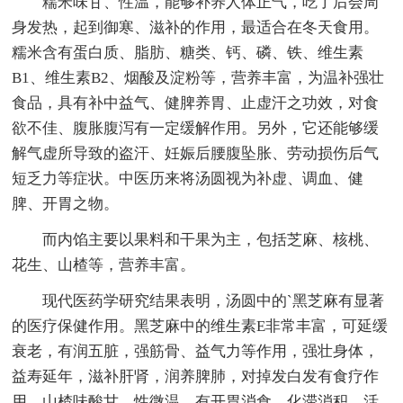
糯米味甘、性温，能够补养人体正气，吃了后会周
身发热，起到御寒、滋补的作用，最适合在冬天食用。
糯米含有蛋白质、脂肪、糖类、钙、磷、铁、维生素
B1、维生素B2、烟酸及淀粉等，营养丰富，为温补强壮
食品，具有补中益气、健脾养胃、止虚汗之功效，对食
欲不佳、腹胀腹泻有一定缓解作用。另外，它还能够缓
解气虚所导致的盗汗、妊娠后腰腹坠胀、劳动损伤后气
短乏力等症状。中医历来将汤圆视为补虚、调血、健
脾、开胃之物。
而内馅主要以果料和干果为主，包括芝麻、核桃、
花生、山楂等，营养丰富。
现代医药学研究结果表明，汤圆中的`黑芝麻有显著
的医疗保健作用。黑芝麻中的维生素E非常丰富，可延缓
衰老，有润五脏，强筋骨、益气力等作用，强壮身体，
益寿延年，滋补肝肾，润养脾肺，对掉发白发有食疗作
用。山楂味酸甘，性微温，有开胃消食、化滞消积、活