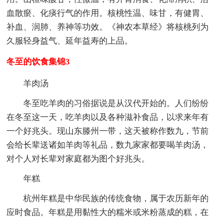
血散瘀、化痰行气的作用。核桃性温、味甘，有健胃、
补血、润肺、养神等功效。《神农本草经》将核桃列为
久服轻身益气、延年益寿的上品。
冬至的饮食集锦3
羊肉汤
冬至吃羊肉的习俗据说是从汉代开始的。人们纷纷
在冬至这一天，吃羊肉以及各种滋补食品，以求来年有
一个好兆头。现山东滕州一带，这天被称作数九，节前
会给长辈送诸如羊肉等礼品，数九家家都要喝羊肉汤，
对个人对长辈对家庭都为图个好兆头。
年糕
杭州年糕是中华民族的传统食物，属于农历新年的
应时食品。年糕是用黏性大的糯米或米粉蒸成的糕，在