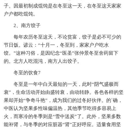
子。因最初制成馄饨是在冬至这一天，在冬至这天家家
户户都吃馄饨。
2、南方饺子
每年农历冬至这天，不论贫富，饺子是必不可少的
节日饭。谚云：“十月一，冬至到，家家户户吃水
饺。”这种习俗，是因纪念“医圣”张仲景冬至舍药留下
的。北方人吃混沌，南方人出饺子。
冬至的饮食7
冬至是一年中白天最短的一天，此时“阴气盛极而
衰”，生命活动开始由盛转衰，由动转静。各色各样的坚
果却开始“争奇斗艳”，成为我们的过冬好伙伴。的`确，
中医认为坚果多性味偏温热，其他季节吃得多容易上
火，而寒冷的冬季则是“雪中送炭”了。此外，坚果多数
能补肾，与冬季的对应脏器“肾”正好呼应。适量食用坚