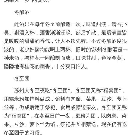
汤果大一岁”的说法。
冬酿酒
此酒只在每年冬至前酿造一次，味道甜淡，清香扑
鼻。斟酒入杯，酒香渐渐泛起、然后扩散，最后满室皆
是暖暖的甜甜的香气，让人不饮先醉。不过冬酿酒度很
淡的，老少妇孺均能喝上两杯。旧时的'苏州冬酿酒是一
种米酒，与桂花一同酿制而成，口味甘甜，色泽金黄，
隐隐地有桂花的幽香，十分爽口怡人。
冬至团
苏州人冬至夜吃“冬至团”。冬至团又称“稻窠团”，
用糯米粉加馅料做成，馅料有肉糜、菜果、豆沙、萝卜
丝等，做成后用于祭祀、食用或赠送亲友。冬至团又称
为“稻窠团”，在冬至日前一夜，磨粉为团，以肉糜、菜
果、豆沙、萝卜丝为馅，祭祀并互相赠送。现在仍有吃
冬至团子的习俗。