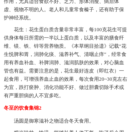
作用，尤其适合食欲不好、乏力、形体消瘦、病后体
虚、视物不明的人。老人和儿童常食榛子，还有助于保
护神经系统。
花生：花生蛋白质含量非常丰富，每100克花生可提
供身体每日所需的一半以上蛋白质，以及丰富的膳食纤
维、镁、铁、锌等营养物质。《本草纲目拾遗》记载“花
生悦脾和胃，润肺化痰、滋养补气、清咽止痒”，经常食
用有养血补血、补脾润肺、滋润肌肤的效果，对心脑血
管也有益。需要注意的是，花生最好连皮（即红衣）一
起食用，可增强养血止血的效果，每次食用20~30克左右
为宜，跌打瘀肿、消化功能不好、做过胆囊切除手术或
有严重胆病的人不宜多吃。
冬至的饮食集锦2
汤圆是御寒滋补之物适合冬天食用。