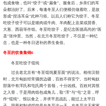
包成食物，也叫“饺子”或“扁食”。服食后，乡亲们的耳
朵都治好了。后来，每逢冬至人们便模仿做着吃，是故
形成“捏冻耳朵”此种习俗。以后人们称它为饺子。冬至
吃饺子饺子可以是猪肉或牛肉、羊肉配上韭菜或茴香、
大葱、西葫等作馅。冬至吃饺子，是纪念医德高尚的“医
圣”张仲景。当然，在北方冬至吃饺子，不仅是一种纪
念，也是一种冬日进补的养生食俗。
冬至的饮食集锦6
冬至吃饺子馄饨
过去老北京有“冬至馄饨夏至面”的说法。相传汉朝
时，北方匈奴经常骚扰边疆，百姓不得安宁。当时匈奴
部落中有浑氏和屯氏两个首领，十分凶残。百姓对其恨
之入骨，于是用肉馅包成角儿，取“浑”与“屯”之音，呼
作“馄饨”。恨以食之，并求平息战乱，能过上太平日
子。因最初制成馄饨是在冬至这一天，在冬至这天家家