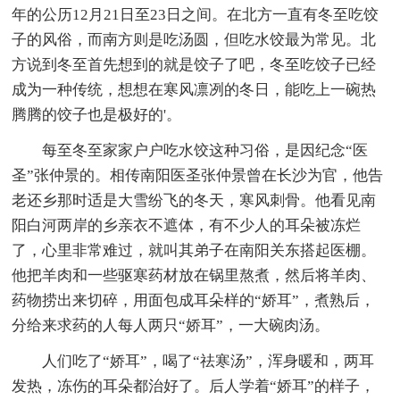
年的公历12月21日至23日之间。在北方一直有冬至吃饺
子的风俗，而南方则是吃汤圆，但吃水饺最为常见。北
方说到冬至首先想到的就是饺子了吧，冬至吃饺子已经
成为一种传统，想想在寒风凛冽的冬日，能吃上一碗热
腾腾的饺子也是极好的'。
每至冬至家家户户吃水饺这种习俗，是因纪念“医
圣”张仲景的。相传南阳医圣张仲景曾在长沙为官，他告
老还乡那时适是大雪纷飞的冬天，寒风刺骨。他看见南
阳白河两岸的乡亲衣不遮体，有不少人的耳朵被冻烂
了，心里非常难过，就叫其弟子在南阳关东搭起医棚。
他把羊肉和一些驱寒药材放在锅里熬煮，然后将羊肉、
药物捞出来切碎，用面包成耳朵样的“娇耳”，煮熟后，
分给来求药的人每人两只“娇耳”，一大碗肉汤。
人们吃了“娇耳”，喝了“祛寒汤”，浑身暖和，两耳
发热，冻伤的耳朵都治好了。后人学着“娇耳”的样子，