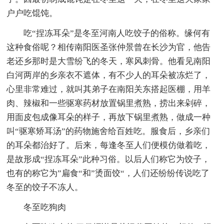
户户吃馄饨。
吃“捏冻耳朵”是冬至河南人吃饺子的俗称。缘何有
这种食俗呢？相传南阳医圣张仲景曾在长沙为官，他告
老还乡那时是大雪纷飞的冬天，寒风刺骨。他看见南阳
白河两岸的乡亲衣不遮体，有不少人的耳朵被冻烂了，
心里非常难过，就叫其弟子在南阳关东搭起医棚，用羊
肉、辣椒和一些驱寒药材放置锅里煮熟，捞出来剁碎，
用面皮包成像耳朵的样子，再放下锅里煮熟，做成一种
叫“驱寒矫耳汤”的药物施舍给百姓吃。服食后，乡亲们
的耳朵都治好了。后来，每逢冬至人们便模仿做着吃，
是故形成“捏冻耳朵”此种习俗。以后人们称它为饺子，
也有的称它为”扁食“和”烫面饺“，人们还纷纷传说吃了
冬至的饺子不冻人。
冬至吃狗肉