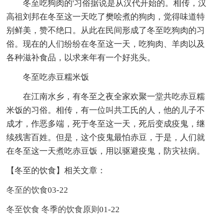
冬至吃狗肉的'习俗据说是从汉代开始的。相传，汉
高祖刘邦在冬至这一天吃了樊哙煮的狗肉，觉得味道特
别鲜美，赞不绝口。从此在民间形成了冬至吃狗肉的习
俗。现在的人们纷纷在冬至这一天，吃狗肉、羊肉以及
各种滋补食品，以求来年有一个好兆头。
冬至吃赤豆糯米饭
在江南水乡，有冬至之夜全家欢聚一堂共吃赤豆糯
米饭的习俗。相传，有一位叫共工氏的人，他的儿子不
成才，作恶多端，死于冬至这一天，死后变成疫鬼，继
续残害百姓。但是，这个疫鬼最怕赤豆，于是，人们就
在冬至这一天煮吃赤豆饭，用以驱避疫鬼，防灾祛病。
【冬至的饮食】相关文章：
冬至的饮食
03-22
冬至饮食 冬季的饮食原则
01-22