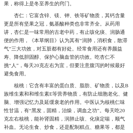
果，称得上是冬至养生的窍门。
杏仁：它富含锌、镁、钾、铁等矿物质，其钙含量
更是所有坚果之冠，氨基酸种类也非常齐全。从药用
讲，杏仁是一味常用的古老中药，有止咳化痰、润肠通
便的作用，《本草纲目》认为其有“润肺，消积食，散滞
气”三大功效，对五脏都有好处。经常食用还有养颜益
寿、降低胆固醇、保护心脑血管的功效。吃杏仁不
挑“人”，每天20克左右为宜，但要注意腹泻的时候最好
避免食用。
核桃：它含有丰富的蛋白质、脂肪、矿物质，以及B
族维生素和和维生素E等营养物质，有防止细胞老化、健
脑、增强记忆力及延缓衰老的作用。中医认为核桃仁味
性甘温，有“黑发，固精，治燥，调血之功”。每天吃20
克左右核桃，能补肾固精，润肺止咳、化痰定喘，顺气
补血。无论生食、炒食，还是配制糕点、糖果等，都是