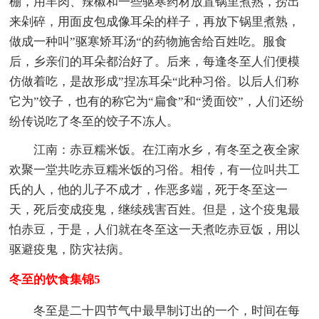
棚，用羊肉、辣椒和一些驱寒药材放置锅里煮熟，捞出
来剁碎，用面皮包成像耳朵的样子，再放下锅里煮熟，
做成一种叫”驱寒矫耳汤“的药物施舍给百姓吃。服食
后，乡亲们的耳朵都治好了。后来，每逢冬至人们便模
仿做着吃，是故形成”捏冻耳朵“此种习俗。以后人们称
它为”饺子，也有的称它为“扁食”和“烫面饺”，人们还纷
纷传说吃了冬至的饺子不冻人。
江南：赤豆糯米饭。在江南水乡，有冬至之夜全家
欢聚一堂共吃赤豆糯米饭的习俗。相传，有一位叫共工
氏的人，他的儿子不成才，作恶多端，死于冬至这一
天，死后变成疫鬼，继续残害百姓。但是，这个疫鬼最
怕赤豆，于是，人们就在冬至这一天煮吃赤豆饭，用以
驱避疫鬼，防灾祛病。
冬至的饮食集锦5
冬至是二十四节气中最早制订出的一个，时间在每