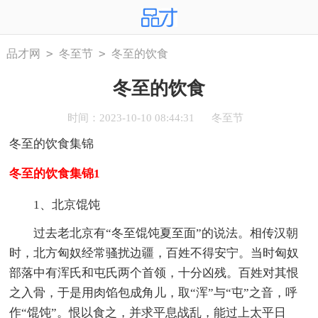
>
>
品才网
冬至节
冬至的饮食
冬至的饮食
时间：2023-10-10 08:44:31
冬至节
冬至的饮食集锦
冬至的饮食集锦1
1、北京馄饨
过去老北京有“冬至馄饨夏至面”的说法。相传汉朝
时，北方匈奴经常骚扰边疆，百姓不得安宁。当时匈奴
部落中有浑氏和屯氏两个首领，十分凶残。百姓对其恨
之入骨，于是用肉馅包成角儿，取“浑”与“屯”之音，呼
作“馄饨”。恨以食之，并求平息战乱，能过上太平日