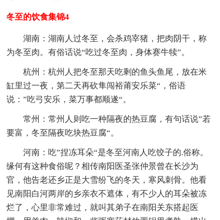
冬至的饮食集锦4
湖南：湖南人过冬至，会杀鸡宰猪，把肉阴干，称
为冬至肉。有俗话说“吃过冬至肉，身体赛牛犊”。
杭州：杭州人把冬至那天吃剩的鱼头鱼尾，放在米
缸里过一夜，第二天再砍隼闯裕莆安乐菜“，俗语
说：”吃弓安乐，菜万事都顺遂“。
常州：常州人则吃一种隔夜的热豆腐，有句话说”若
要富，冬至隔夜吃块热豆腐“。
河南：吃”捏冻耳朵“是冬至河南人吃饺子的.俗称。
缘何有这种食俗呢？相传南阳医圣张仲景曾在长沙为
官，他告老还乡正是大雪纷飞的冬天，寒风刺骨。他看
见南阳白河两岸的乡亲衣不遮体，有不少人的耳朵被冻
烂了，心里非常难过，就叫其弟子在南阳关东搭起医