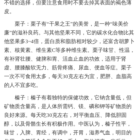
不错的选择，但要注意食用时不要去掉其表面的褐色薄
皮。
栗子：栗子有“干果之王”的美誉，是一种“味美价
廉”的滋补良药。与其他坚果不同，它的碳水化合物比其
他坚果多3~4倍，蛋白质和脂肪相对较少，还富含胡萝卜
素、核黄素、维生素C等多种维生素。栗子味甘、性温，
有补肾壮腰、健脾和胃、活血止血的功效，适用于肾
虚、腰膝酸软无力、筋骨疼痛、尿血、便血等症。栗子
一次不可食用太多，每天30克左右为宜，肥胖、血脂高
的人不宜多吃。
榛子：榛子有着独特的保健功效，它钠含量低，但
矿物质含量高，是人体所需钙、镁、磷和钾等矿物质的
良好来源。每天吃30克左右，对平衡血压、降低胆固
醇，以及骨骼生长有积极作用。中医认为，榛子性平，
味甘，入脾、胃经，有调中，开胃，滋养气血，明目的