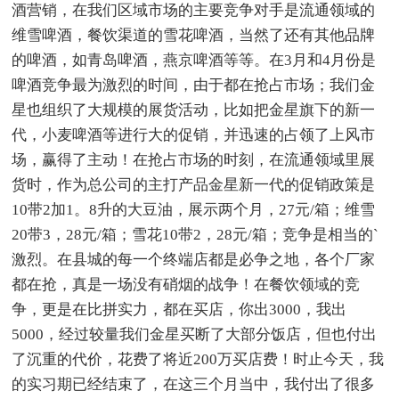
酒营销，在我们区域市场的主要竞争对手是流通领域的
维雪啤酒，餐饮渠道的雪花啤酒，当然了还有其他品牌
的啤酒，如青岛啤酒，燕京啤酒等等。在3月和4月份是
啤酒竞争最为激烈的时间，由于都在抢占市场；我们金
星也组织了大规模的展货活动，比如把金星旗下的新一
代，小麦啤酒等进行大的促销，并迅速的占领了上风市
场，赢得了主动！在抢占市场的时刻，在流通领域里展
货时，作为总公司的主打产品金星新一代的促销政策是
10带2加1。8升的大豆油，展示两个月，27元/箱；维雪
20带3，28元/箱；雪花10带2，28元/箱；竞争是相当的`
激烈。在县城的每一个终端店都是必争之地，各个厂家
都在抢，真是一场没有硝烟的战争！在餐饮领域的竞
争，更是在比拼实力，都在买店，你出3000，我出
5000，经过较量我们金星买断了大部分饭店，但也付出
了沉重的代价，花费了将近200万买店费！时止今天，我
的实习期已经结束了，在这三个月当中，我付出了很多