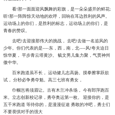
看!那一面面迎风飘舞的彩旗，是一朵朵盛开的鲜花;
听!那一阵阵惊天动地的欢呼，回响在耳边胜利的风声。
运动场上的你们，是胜利的标志，运动场上的你们，是
青春的赞叹。
去吧!去迎接那伟大的挑战， 去吧!去做一名追风的
少年。你们代表的是----东，西，南，北----风!夸夫迫日
惊华夏， 平步青云塔黄沙。 毓文男儿集力聚，气贯神州
傲中华。
百米跑道虽不长， 运动健儿志高扬。摸拳擦掌跃欲
试， 分秒必争勇夺魁。高三七班有勇女，
巾帼岂将须眉让。古有木兰冲杀场， 今有郎萍跑百
米。立志创新校记录，勇夺奥运第一枚。 迎接你的，是
五千米跑道 等待你的，是漫漫征途 勇敢的冲吧，勇士们
不要畏惧对手的强大