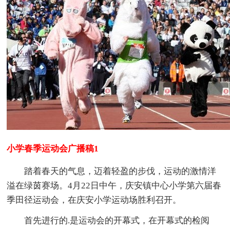
小学春季运动会广播稿1
踏着春天的气息，迈着轻盈的步伐，运动的激情洋
溢在绿茵赛场。4月22日中午，庆安镇中心小学第六届春
季田径运动会，在庆安小学运动场胜利召开。
首先进行的.是运动会的开幕式，在开幕式的检阅