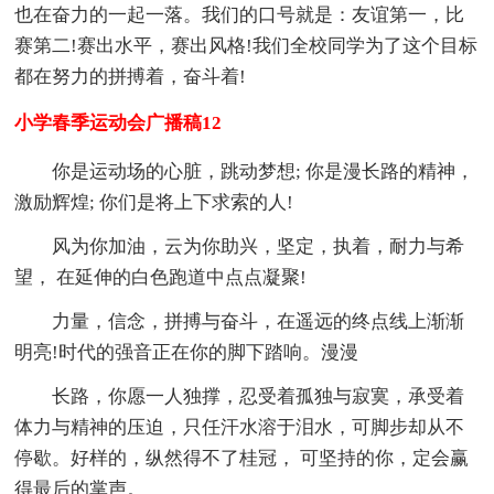
也在奋力的一起一落。我们的口号就是：友谊第一，比
赛第二!赛出水平，赛出风格!我们全校同学为了这个目标
都在努力的拼搏着，奋斗着!
小学春季运动会广播稿12
你是运动场的心脏，跳动梦想; 你是漫长路的精神，
激励辉煌; 你们是将上下求索的人!
风为你加油，云为你助兴，坚定，执着，耐力与希
望， 在延伸的白色跑道中点点凝聚!
力量，信念，拼搏与奋斗，在遥远的终点线上渐渐
明亮!时代的强音正在你的脚下踏响。漫漫
长路，你愿一人独撑，忍受着孤独与寂寞，承受着
体力与精神的压迫，只任汗水溶于泪水，可脚步却从不
停歇。好样的，纵然得不了桂冠， 可坚持的你，定会赢
得最后的掌声。