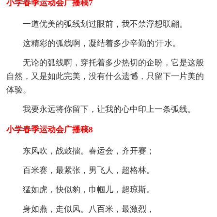
小学春季运动会广播稿7
一道优美的弧线划过眼前，我不禁浮想联翩。
这精彩的弧线啊，凝结着多少辛勤的'汗水。
无论的弧线啊，穿托着多少热切的企盼，它是这般
自然，又是如此完美，没有什么遗憾，只留下一片美的
体验。
我要永远将你留下，让我的心中印上一条弧线。
小学春季运动会广播稿8
东风吹，战鼓擂。春运会，齐开赛；
百米赛，最紧张，男飞人，超格林。
猛如虎，快似豹，巾帼儿，超琼斯。
身如燕，走似风。八百米，最激烈，