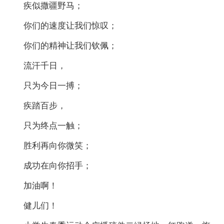
疾似撒疆野马；
你们的速度让我们惊叹；
你们的精神让我们钦佩；
流汗千日，
只为今日一搏；
疾踏百步，
只为终点一触；
胜利再向你微笑；
成功在向你招手；
加油啊！
健儿们！