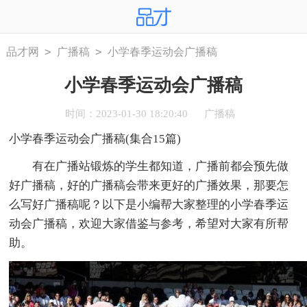
>
>
品才网
广播稿
小学春季运动会广播稿
小学春季运动会广播稿
时间：2023-01-30 18:20:40
广播稿
小学春季运动会广播稿(集合15篇)
有在广播站锻炼的学生都知道，广播前都会预先做
好广播稿，好的广播稿会带来更好的广播效果，那要怎
么写好广播稿呢？以下是小编帮大家整理的小学春季运
动会广播稿，欢迎大家借鉴与参考，希望对大家有所帮
助。