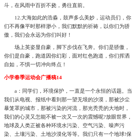
斗，在风雨中百折不挠，勇往直前。
12.大海如此的浩淼，鼓声多么美妙，运动员们，你
们不再像平时那样渺小，我们默默的祈祷，以你们为骄
傲，我们会永远为你们叫好！
场上英姿显自豪，脚下步伐在飞奔。你们是骄傲，
你们是自豪，跑道因你幻彩，面对红色跑道，你们挥洒
自如，不惧一切冲向终点！
小学春季运动会广播稿14
a：同学们，环境保护，一直是一个永恒的话题。当
我们从电视、报纸中看到那一望无垠的沙漠，那被沙尘
暴笼罩的城市，那被污染的河流，那光秃秃的大地时，
我们的心灵又怎能不被一次又一次的震憾呢?放眼世界，
地球及人类正被各种环境水污染、空气污染、噪声污
染、土壤污染、土地沙漠化等等。我们只有一个地球!保