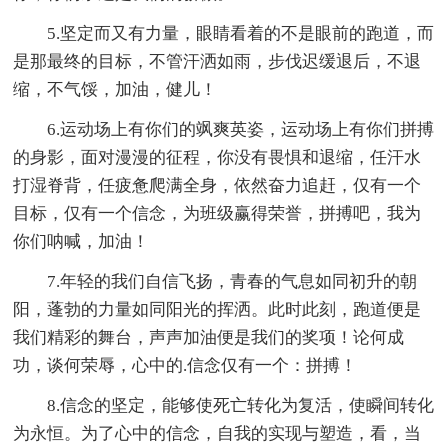
5.坚定而又有力量，眼睛看着的不是眼前的跑道，而
是那最终的目标，不管汗洒如雨，步伐迟缓退后，不退
缩，不气馁，加油，健儿！
6.运动场上有你们的飒爽英姿，运动场上有你们拼搏
的身影，面对漫漫的征程，你没有畏惧和退缩，任汗水
打湿脊背，任疲惫爬满全身，依然奋力追赶，仅有一个
目标，仅有一个信念，为班级赢得荣誉，拼搏吧，我为
你们呐喊，加油！
7.年轻的我们自信飞扬，青春的气息如同初升的朝
阳，蓬勃的力量如同阳光的挥洒。此时此刻，跑道便是
我们精彩的舞台，声声加油便是我们的奖项！论何成
功，谈何荣辱，心中的.信念仅有一个：拼搏！
8.信念的坚定，能够使死亡转化为复活，使瞬间转化
为永恒。为了心中的信念，自我的实现与塑造，看，当