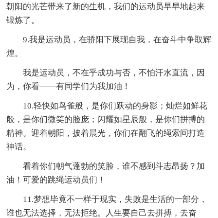
朝阳的光芒带来了新的生机，我们的运动员早早地起来
锻炼了。
9.我是运动员，在骄阳下展现自我，在奋斗中争取辉
煌。
我是运动员，不在乎成功与否，不怕汗水直流，因
为，你看——有同学们为我加油！
10.轻快如鸟雀般，是你们跃动的身影；灿烂如鲜花
般，是你们微笑的脸庞；闪耀如星辰般，是你们拼搏的
精神。迎着朝阳，披着晨光，你们在翻飞的绳索间打造
神话。
看着你们朝气蓬勃的笑脸，谁不感到斗志昂扬？加
油！可爱的跳绳运动员们！
11.梦想毕竟不一样于现实，失败是生活的一部分，
谁也无法选择，无法拒绝。人生要自己去拼搏，去奋