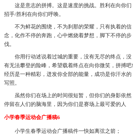
这是意志的拼搏。这是速度的挑战。胜利在向你们
招手/胜利在向你们呼唤。
不为鲜花的围绕，不为刹那的荣耀，只有执着的信
念，化作不停的奔跑，心中燃烧着梦想，脚下不停的步
伐。
你用行动述说着过城的重要，没有无尽的终点，没
有无法攀登的险峰，希望载着终点在向你微笑，拼搏吧!
经历是一种精彩，迸发你全部的能量，成功是你汗水的
写照。
虽然你们在场上的时间很短暂，但你们的身影依然
停留在人们的脑海里，因为你们是赛场上最可爱的人
小学春季运动会广播稿6
小学生春季运动会广播稿件一快如离弦之箭；