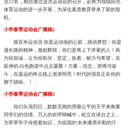
员12名，相信通过这次运动会的召开，必将为我镇阳光
体育运动的进一步开展，为深化素质教育带来了新的契
机。
小学春季运动会广播稿2
致百米运动员 你是运动场的心脏，跳动梦想；你是
漫长路的精神，激励辉煌；你们是将上下求索的人！风
为你加油，云为你助兴，坚定，执着，耐力与希望，在
延伸的.白色跑道中点点凝聚！力量，信念，拼搏与奋
斗，在遥远的终点线上渐渐明亮！时代的强音正在你的
脚下踏响。！
小学春季运动会广播稿3
你们头顶烈日，默默无闻的用最公平的天平来衡量
同学们的佳绩。万人的欢呼呐喊中，屹立在讲台之上，
为莘莘学子传授着知识，为祖国的'未来播洒辛勤的汗