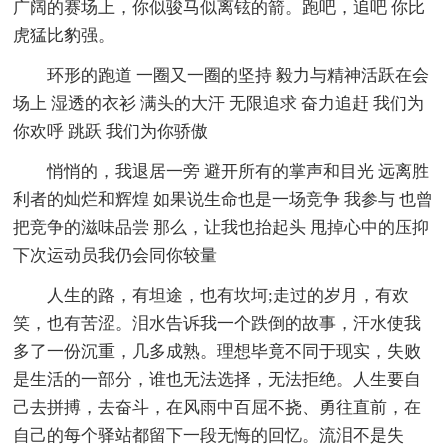
广阔的赛场上，你似骏马似离铉的箭。跑吧，追吧 你比
虎猛比豹强。
环形的跑道 一圈又一圈的坚持 毅力与精神活跃在会
场上 湿透的衣衫 满头的大汗 无限追求 奋力追赶 我们为
你欢呼 跳跃 我们为你骄傲
悄悄的，我退居一旁 避开所有的掌声和目光 远离胜
利者的灿烂和辉煌 如果说生命也是一场竞争 我参与 也曾
把竞争的滋味品尝 那么，让我也抬起头 甩掉心中的压抑
下次运动员我仍会同你较量
人生的路，有坦途，也有坎坷;走过的岁月，有欢
笑，也有苦涩。泪水告诉我一个跌倒的故事，汗水使我
多了一份沉重，几多成熟。理想毕竟不同于现实，失败
是生活的一部分，谁也无法选择，无法拒绝。人生要自
己去拼搏，去奋斗，在风雨中百屈不挠、勇往直前，在
自己的每个驿站都留下一段无悔的回忆。流泪不是失