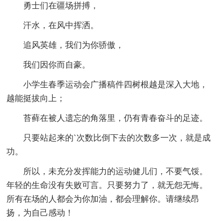
勇士们在疆场拼搏，
汗水，在风中挥洒。
追风英雄，我们为你骄傲，
我们因你而自豪。
小学生春季运动会广播稿件四树根越是深入大地，
越能挺拔向上；
苔藓在被人遗忘的角落里，仍有青春奋斗的足迹。
只要站起来的`次数比倒下去的次数多一次，就是成
功。
所以，未充分发挥能力的运动健儿们，不要气馁。
年轻的生命没有失败可言。只要努力了，就无怨无悔。
所有在场的人都会为你加油，都会理解你。请继续昂
扬，为自己感动！