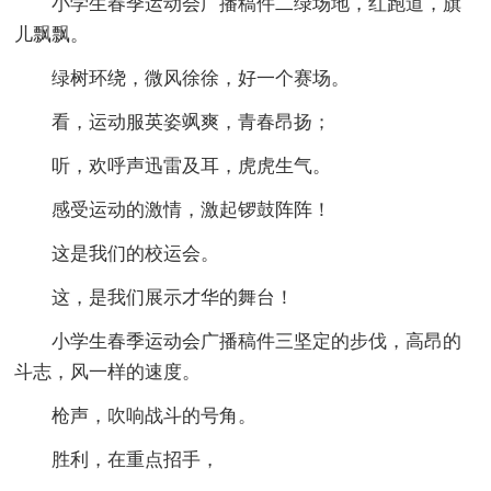
小学生春季运动会广播稿件二绿场地，红跑道，旗
儿飘飘。
绿树环绕，微风徐徐，好一个赛场。
看，运动服英姿飒爽，青春昂扬；
听，欢呼声迅雷及耳，虎虎生气。
感受运动的激情，激起锣鼓阵阵！
这是我们的校运会。
这，是我们展示才华的舞台！
小学生春季运动会广播稿件三坚定的步伐，高昂的
斗志，风一样的速度。
枪声，吹响战斗的号角。
胜利，在重点招手，