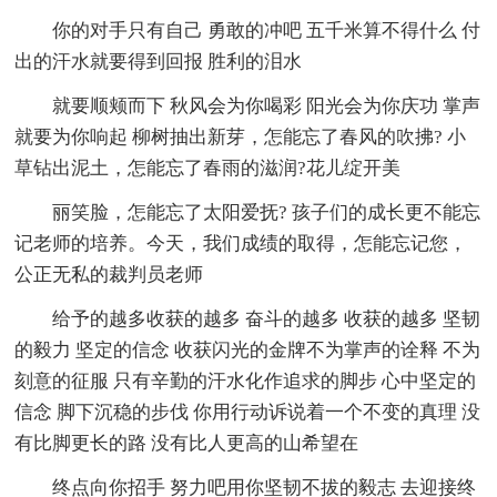
你的对手只有自己 勇敢的冲吧 五千米算不得什么 付
出的汗水就要得到回报 胜利的泪水
就要顺颊而下 秋风会为你喝彩 阳光会为你庆功 掌声
就要为你响起 柳树抽出新芽，怎能忘了春风的吹拂? 小
草钻出泥土，怎能忘了春雨的滋润?花儿绽开美
丽笑脸，怎能忘了太阳爱抚? 孩子们的成长更不能忘
记老师的培养。今天，我们成绩的取得，怎能忘记您，
公正无私的裁判员老师
给予的越多收获的越多 奋斗的越多 收获的越多 坚韧
的毅力 坚定的信念 收获闪光的金牌不为掌声的诠释 不为
刻意的征服 只有辛勤的汗水化作追求的脚步 心中坚定的
信念 脚下沉稳的步伐 你用行动诉说着一个不变的真理 没
有比脚更长的路 没有比人更高的山希望在
终点向你招手 努力吧用你坚韧不拔的毅志 去迎接终