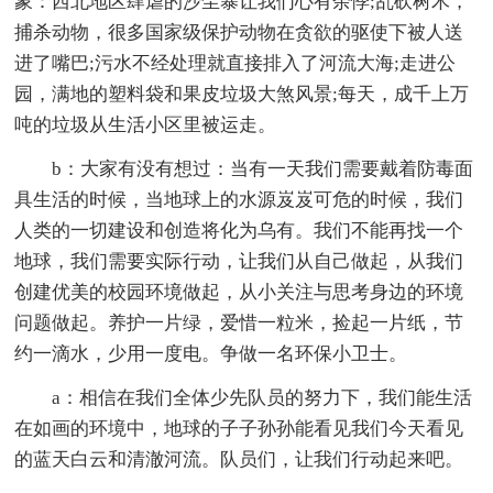
象：西北地区肆虐的沙尘暴让我们心有余悸;乱砍树木，
捕杀动物，很多国家级保护动物在贪欲的驱使下被人送
进了嘴巴;污水不经处理就直接排入了河流大海;走进公
园，满地的塑料袋和果皮垃圾大煞风景;每天，成千上万
吨的垃圾从生活小区里被运走。
b：大家有没有想过：当有一天我们需要戴着防毒面
具生活的时候，当地球上的水源岌岌可危的时候，我们
人类的一切建设和创造将化为乌有。我们不能再找一个
地球，我们需要实际行动，让我们从自己做起，从我们
创建优美的校园环境做起，从小关注与思考身边的环境
问题做起。养护一片绿，爱惜一粒米，捡起一片纸，节
约一滴水，少用一度电。争做一名环保小卫士。
a：相信在我们全体少先队员的努力下，我们能生活
在如画的环境中，地球的子子孙孙能看见我们今天看见
的蓝天白云和清澈河流。队员们，让我们行动起来吧。