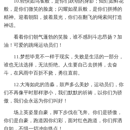
10.轻快如鸟雀般，是你们跃动的身影；灿烂如鲜花
般，是你们微笑的脸庞；闪耀如星辰般，是你们拼搏的
精神。迎着朝阳，披着晨光，你们在翻飞的绳索间打造
神话。
看着你们朝气蓬勃的笑脸，谁不感到斗志昂扬？加
油！可爱的跳绳运动员们！
11.梦想毕竟不一样于现实，失败是生活的一部分，
谁也无法选择，无法拒绝。人生要自己去拼搏，去奋
斗，在风雨中百折不挠，勇往直前。
12.大海如此的浩淼，鼓声多么美妙，运动员们，你
们不再像平时那样渺小，我们默默的祈祷，以你们为骄
傲，我们会永远为你们叫好！
场上英姿显自豪，脚下步伐在飞奔。你们是骄傲，
你们是自豪，跑道因你幻彩，面对红色跑道，你们挥洒
自如，不惧一切冲向终点！