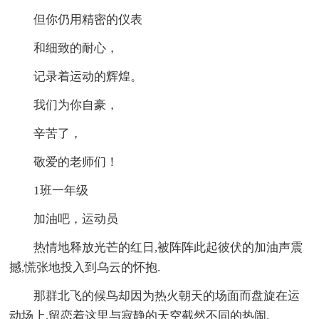
但你仍用精密的仪表
和细致的耐心，
记录着运动的辉煌。
我们为你自豪，
辛苦了，
敬爱的老师们！
1班一年级
加油吧，运动员
热情地释放光芒的红日,被阵阵此起彼伏的加油声震
撼,慌张地投入到乌云的怀抱.
那群北飞的候鸟却因为热火朝天的场面而盘旋在运
动场上,留恋着这里与寂静的天空截然不同的热闹.