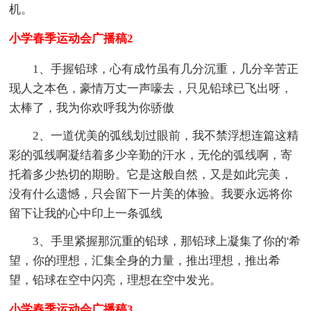
机。
小学春季运动会广播稿2
1、手握铅球，心有成竹虽有几分沉重，几分辛苦正
现人之本色，豪情万丈一声嚎去，只见铅球已飞出呀，
太棒了，我为你欢呼我为你骄傲
2、一道优美的弧线划过眼前，我不禁浮想连篇这精
彩的弧线啊凝结着多少辛勤的汗水，无伦的弧线啊，寄
托着多少热切的期盼。它是这般自然，又是如此完美，
没有什么遗憾，只会留下一片美的体验。我要永远将你
留下让我的心中印上一条弧线
3、手里紧握那沉重的铅球，那铅球上凝集了你的'希
望，你的理想，汇集全身的力量，推出理想，推出希
望，铅球在空中闪亮，理想在空中发光。
小学春季运动会广播稿3