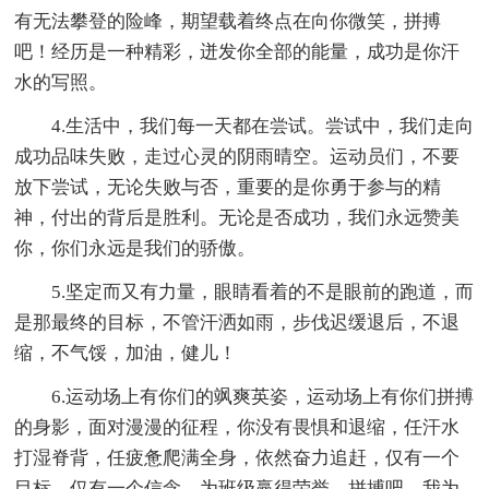
有无法攀登的险峰，期望载着终点在向你微笑，拼搏
吧！经历是一种精彩，迸发你全部的能量，成功是你汗
水的写照。
4.生活中，我们每一天都在尝试。尝试中，我们走向
成功品味失败，走过心灵的阴雨晴空。运动员们，不要
放下尝试，无论失败与否，重要的是你勇于参与的精
神，付出的背后是胜利。无论是否成功，我们永远赞美
你，你们永远是我们的骄傲。
5.坚定而又有力量，眼睛看着的不是眼前的跑道，而
是那最终的目标，不管汗洒如雨，步伐迟缓退后，不退
缩，不气馁，加油，健儿！
6.运动场上有你们的飒爽英姿，运动场上有你们拼搏
的身影，面对漫漫的征程，你没有畏惧和退缩，任汗水
打湿脊背，任疲惫爬满全身，依然奋力追赶，仅有一个
目标，仅有一个信念，为班级赢得荣誉，拼搏吧，我为