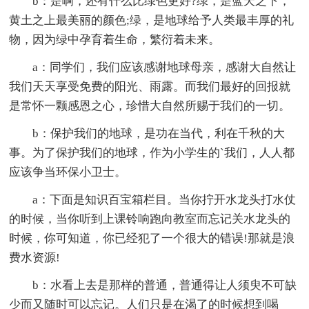
b：是啊，还有什么比绿色更好?绿，是蓝天之下，
黄土之上最美丽的颜色;绿，是地球给予人类最丰厚的礼
物，因为绿中孕育着生命，繁衍着未来。
a：同学们，我们应该感谢地球母亲，感谢大自然让
我们天天享受免费的阳光、雨露。而我们最好的回报就
是常怀一颗感恩之心，珍惜大自然所赐于我们的一切。
b：保护我们的地球，是功在当代，利在千秋的大
事。为了保护我们的地球，作为小学生的`我们，人人都
应该争当环保小卫士。
a：下面是知识百宝箱栏目。当你拧开水龙头打水仗
的时候，当你听到上课铃响跑向教室而忘记关水龙头的
时候，你可知道，你已经犯了一个很大的错误!那就是浪
费水资源!
b：水看上去是那样的普通，普通得让人须臾不可缺
少而又随时可以忘记。人们只是在渴了的时候想到喝