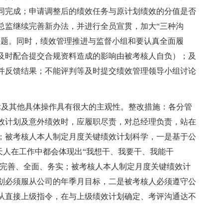
同完成；申请调整后的绩效任务与原计划绩效的分值是否
总监继续完善新办法，并进行全员宣贯，加大“三种沟
问题。同时，绩效管理推进与监督小组和要认真全面履
及时配合提交合规资料造成的影响由被考核人自负）；及
并反馈结果；不能评判等及时提交绩效管理领导小组讨论
及其他具体操作具有很大的主观性。整改措施：各分管
效计划及意外绩效时，应履职尽责，对总经理负责，站在
；被考核人本人制定月度关键绩效计划科学，一是基于公
凌天人在工作中都会体现出“我想干、我要干、我能干
、完善、全面、务实；被考核人本人制定月度关键绩效计
划必须服从公司的年季月目标，二是被考核人必须遵守公
从直接上级指令，在与上级绩效计划确定、考评沟通达不