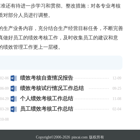
准还有待进一步学习和贯彻。整改措施：对各专业考核
质对部分人员进行调整。
的生产业务内容，充分结合生产经营目标任务，不断完善
真做好员工的绩效考核工作，及时收集员工的建议和意
的绩效管理工作更上一层楼。
绩效考核自查情况报告
02-06
12-09
绩效考核试行情况工作总结
06-09
09-25
范文
个人绩效考核工作总结
04-29
11-08
员工绩效考核工作总结
03-28
02-04
10-08
Copyright©2006-2026
pincai.com
版权所有