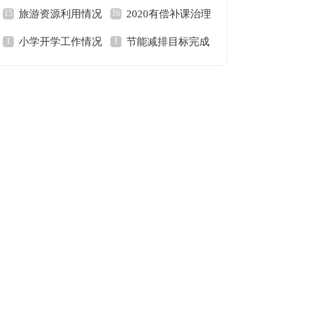
旅游资源利用情况
2020有偿补课治理
的自查报告
自查报告
小学开学工作情况
节能减排目标完成
调研报告范文
情况自查报告范文
自查报告范文
情况的自查报告范文