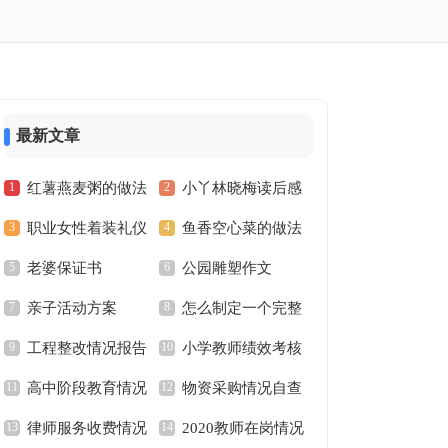
最新文章
红薯燕麦粥的做法
小丫林晓梅读后感
职业女性着装礼仪
鱼香空心菜的做法
和养生功效
老婆保证书
公园雕塑作文
和步骤
亲子活动方案
怎么制定一个完整
工程整改情况报告
小学教师绩效考核
的理财计划
高中阶段教育情况
物资采购情况自查
方案
律师服务收费情况
2020教师在岗情况
的调研报告范文
报告