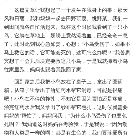
这篇文章让我想起了一个发生在我身上的事：那天
风和日丽，我和妈妈一起去田野玩耍、挑野菜。我们一
到田间就各自忙活起来。就在这个时候我看到了一只小
鸟，它躺在草地上，翅膀上竟然流着血，已经奄奄一息
了，此时此刻我心急如焚，心想；“小鸟受伤了，如果不
马上救它的话，它可能会死的，这可怎么办呢？”我苦思
冥想了一会儿后决定要救这只小鸟，于是我就捧着小鸟
往家里跑，妈妈也跟着我跑回了家。
回到家之后我把小鸟放在了桌子上，拿出了医药
箱，从箱子里拿出了瓶红药水帮它消毒，可能是很痛
吧！小鸟在不停的挣扎，不知它是因为害怕还是疼痛，
涂完红药水后我又拿出了纱布帮它包扎，这时候就需要
妈妈的`帮忙了，妈妈问我；“为什么小鸟受伤了也要包
扎啊？”我知道这时妈妈在考验我，于是我说：“因为动
物和人类是一样的啊！都是有生命的，我们要珍爱所有