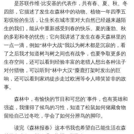
是苏联作维·比安基的代表作，共有春、夏、秋、冬
四部，它描述了发生在森林中的动物、植物一年四季五
彩缤纷的生活，让生长在城市里对大自然已经越来越陌
生的我们，能从中重新感受到春的快乐、夏的蓬勃、秋
的多彩和冬的忧伤；它向我讲述了发生在春天森林里的
一点一滴，例如“林中大战”我以为树木都是沉寂的，看
了之后我才知道树与树之间也有战争，也要争取更多的
生存空间，还可以看到经验丰富的老猎人想出各种法子
对付猎物，可以听到“林中大汉”麋鹿打架时发出的巨
响，还可以看到家鸡徒步走过欧洲等令人啼笑皆非的故
事。
森林中，有愉快的节目和可悲的`事件，也有英雄和
强盗，我懂得了候鸟的习性，知道了松鼠如何储藏食物
留给自己过冬吃，学会了如何分辨鸟的脚印。
读完《森林报春》这本书我也希望自己能生活在森