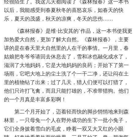
经很陌生了。我这几天都阅读了《森林报春》这一本书
以后，我能感受到春夏秋冬的喜怒哀乐，如春天的快
乐，夏天的茂盛，秋天的凉爽，冬天的悲伤……
《森林报春》是维·比安其的`作品，这一本书使我更
加热爱大自然，更加了解大自然。《森林报春》，主要
讲的是在春天里大自然里的人在干的事情。一月里，春
姑娘把冬爷爷请回去休息去了，雪和冰也融化成水了，
滋润了大地妈妈，它是大地妈妈的良药；开始下了第一
场雨，它吧大地上的尘土洗了个一干二净，还让闷在土
里的植物钻了出来；过了几天，猎人们便可以打猎了，
他们只许打飞禽，而且只能打雄的，不准带猎狗。他们
的一个月真是丰富多彩啊！
第二个月开始了，迈着轻而快的脚步悄悄地来到森
林里，一只母兔一个人在野外成功的生下一批小兔子，
它们全身披着雪白的毛皮，睁着一双又大又红的小眼