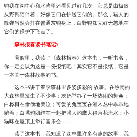
鸭我在湖中心和水湾里还看见过好几次。它总是由极致
灰野鸭陪伴着，好像它们在护送它似的。那么，猎人的
散弹当然会打在普通灰鸭身上，白野鸭却完好无恙地在
它们的保护下飞走了。
森林报春读书笔记7
暑假里，我读了《森林报春》这本书，一听书名，
你一定会认为这是一份报纸吧！其实它不是报纸，它是
一本关于森林故事的书。
这本书讲了春季森林里多姿多彩的.故事。在热闹的
大森林里发生了不少事：灰鹤举办了一场热闹的舞会；
白桦树在偷偷地哭泣；可爱的兔宝宝在灌木丛中乖乖地
躺着；白嘴鸦团结在一起把强大的鹰大得落花流水；小
猫咪在屋顶上举行音乐会……
读了这本书，我知道了森林里许多有趣的故事，我