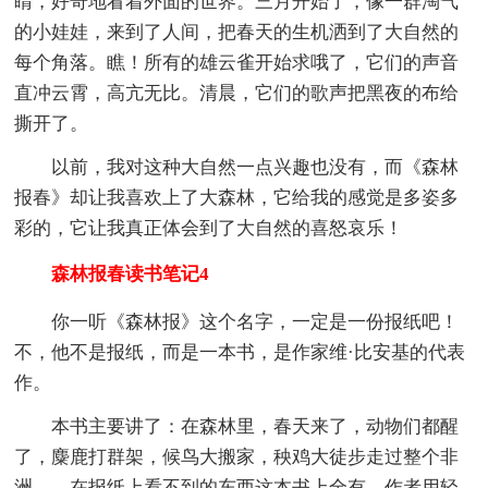
睛，好奇地看着外面的世界。三月开始了，像一群淘气
的小娃娃，来到了人间，把春天的生机洒到了大自然的
每个角落。瞧！所有的雄云雀开始求哦了，它们的声音
直冲云霄，高亢无比。清晨，它们的歌声把黑夜的布给
撕开了。
以前，我对这种大自然一点兴趣也没有，而《森林
报春》却让我喜欢上了大森林，它给我的感觉是多姿多
彩的，它让我真正体会到了大自然的喜怒哀乐！
森林报春读书笔记4
你一听《森林报》这个名字，一定是一份报纸吧！
不，他不是报纸，而是一本书，是作家维·比安基的代表
作。
本书主要讲了：在森林里，春天来了，动物们都醒
了，麋鹿打群架，候鸟大搬家，秧鸡大徒步走过整个非
洲……在报纸上看不到的东西这本书上全有。作者用轻