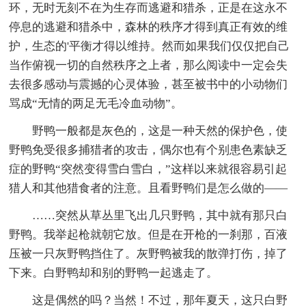
环，无时无刻不在为生存而逃避和猎杀，正是在这永不
停息的逃避和猎杀中，森林的秩序才得到真正有效的维
护，生态的'平衡才得以维持。然而如果我们仅仅把自己
当作俯视一切的自然秩序之上者，那么阅读中一定会失
去很多感动与震撼的心灵体验，甚至被书中的小动物们
骂成“无情的两足无毛冷血动物”。
野鸭一般都是灰色的，这是一种天然的保护色，使
野鸭免受很多捕猎者的攻击，偶尔也有个别患色素缺乏
症的野鸭“突然变得雪白雪白，”这样以来就很容易引起
猎人和其他猎食者的注意。且看野鸭们是怎么做的——
……突然从草丛里飞出几只野鸭，其中就有那只白
野鸭。我举起枪就朝它放。但是在开枪的一刹那，百液
压被一只灰野鸭挡住了。灰野鸭被我的散弹打伤，掉了
下来。白野鸭却和别的野鸭一起逃走了。
这是偶然的吗？当然！不过，那年夏天，这只白野