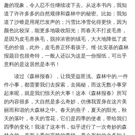
趣的现象，令人忍不住继续读下去。从这本书内，我知
道了许许多多的自然规律和森林中的秘密。比如：我知
道了沙锥是用尾巴发声的；污雪比净雪化得更快，因为
颜色比较深，能更多地吸收阳光；而春天不打皮毛兽，
是因为皮毛兽换毛，脱掉浓密的绒毛，大大地降低了皮
毛的价值，此外，皮毛兽正怀着孩子。维·比安基的森林
报题目也很奇特，一般人还以为这是一份报纸，可出乎
意料的是这居然是本书！
读过《森林报春》，让我受益匪浅。森林中的.一件
件小事，都需要我们去探索，去揭秘，而这无数小事穿
起来呢，就是我们惊天的大事！这本《森林报春》所写
的内容很多，大自然是多么奇妙，仿佛我置身在这片美
丽而和谐的大森林之中。春天的燕子，夏天的阳光，秋
天的落叶，冬天的雪花，它们是四季的使者，带给我们
四季的变化！我读了这本书，似乎进行了一次奇妙的森