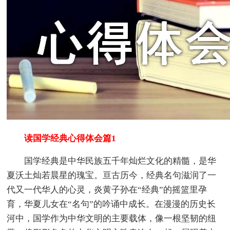
读国学经典心得体会篇1
国学经典是中华民族五千年灿烂文化的精髓，是华
夏沃土灿若晨星的瑰宝。亘古历今，经典名句滋润了一
代又一代华人的心灵，炎黄子孙在“经典”的摇篮里孕
育，华夏儿女在“名句”的吟诵中成长。在漫漫的历史长
河中，国学作为中华文明的主要载体，像一根坚韧的纽