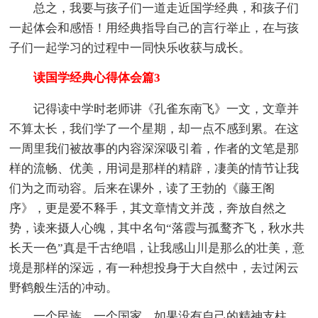
总之，我要与孩子们一道走近国学经典，和孩子们
一起体会和感悟！用经典指导自己的言行举止，在与孩
子们一起学习的过程中一同快乐收获与成长。
读国学经典心得体会篇3
记得读中学时老师讲《孔雀东南飞》一文，文章并
不算太长，我们学了一个星期，却一点不感到累。在这
一周里我们被故事的内容深深吸引着，作者的文笔是那
样的流畅、优美，用词是那样的精辟，凄美的情节让我
们为之而动容。后来在课外，读了王勃的《藤王阁
序》，更是爱不释手，其文章情文并茂，奔放自然之
势，读来摄人心魄，其中名句“落霞与孤鹜齐飞，秋水共
长天一色”真是千古绝唱，让我感山川是那么的壮美，意
境是那样的深远，有一种想投身于大自然中，去过闲云
野鹤般生活的冲动。
一个民族，一个国家，如果没有自己的精神支柱，