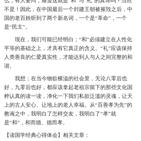
么，有人要问；难道这就是“和”与“礼”的真谛吗？当然
不是！因此，在中国最后一个封建王朝被摧毁之后，中
国的老百姓听到了两个新名词，一个是“革命”，一个
是“民主”。
现在，我们可能已经明白；“和”必须建立在人性化
平等的基础之上，才具有它真正的含义。“礼”应该保持
人类善良的仁爱真实性，才能达到人与人之间完整的和
谐。
我想；在当今物欲横溢的社会里，无论八零后也
好，九零后也好，都应该拿起老祖宗留下的那些文化国
粹认真的读一读，净化一下我们私欲泛滥的灵魂，让天
上的古人安心、让地上的老人幸福。从“百善孝为先”的
教诲之中，我明白了怎样交友，我明白了“孝”就
是“和”，和而德、德而孝。
【读国学经典心得体会】相关文章：