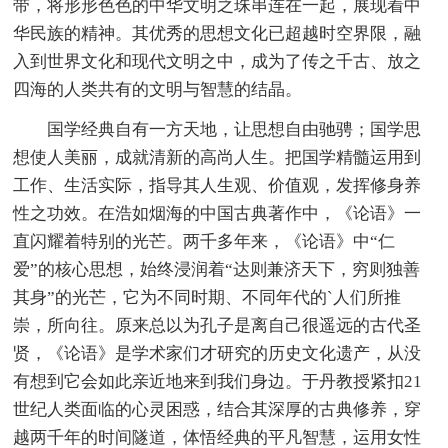
带，将形形色色的中华文明之珠串连在一起，展现着中
华民族的精神。其优秀的思想文化已超越时空界限，融
入到世界文化和现代文明之中，成为了传之千古、放之
四海的人类共有的文明与智慧的结晶。
国学经典自有一方天地，让思想自由驰骋；国学思
想使人美丽，成就清新的高尚人生。把国学精髓运用到
工作、生活实际，指导其人生观、价值观，发挥修身养
性之功效。在浩如烟海的中国古典著作中，《论语》一
直闪耀着特别的光芒。两千多年来，《论语》中“仁
爱”的核心思想，始终浸润着“达则兼济天下，穷则独善
其身”的光芒，它为不同时期、不同年代的`人们所推
崇，所向往。原来总以为孔子是离自己很遥远的古代圣
贤，《论语》是学术家们才研究的历史文化遗产，从没
有想到它会如此亲近地来到我们身边。于丹教授紧扣21
世纪人类面临的心灵困惑，结合其深厚的古典修养，穿
越两千年的时间隧道，体悟经典的平凡智慧，运用女性