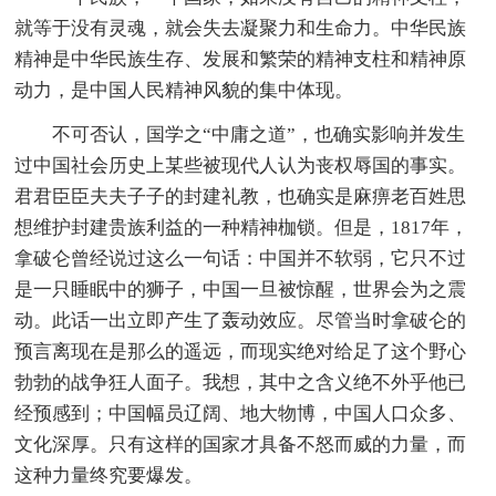
就等于没有灵魂，就会失去凝聚力和生命力。中华民族
精神是中华民族生存、发展和繁荣的精神支柱和精神原
动力，是中国人民精神风貌的集中体现。
不可否认，国学之“中庸之道”，也确实影响并发生
过中国社会历史上某些被现代人认为丧权辱国的事实。
君君臣臣夫夫子子的封建礼教，也确实是麻痹老百姓思
想维护封建贵族利益的一种精神枷锁。但是，1817年，
拿破仑曾经说过这么一句话：中国并不软弱，它只不过
是一只睡眠中的狮子，中国一旦被惊醒，世界会为之震
动。此话一出立即产生了轰动效应。尽管当时拿破仑的
预言离现在是那么的遥远，而现实绝对给足了这个野心
勃勃的战争狂人面子。我想，其中之含义绝不外乎他已
经预感到；中国幅员辽阔、地大物博，中国人口众多、
文化深厚。只有这样的国家才具备不怒而威的力量，而
这种力量终究要爆发。