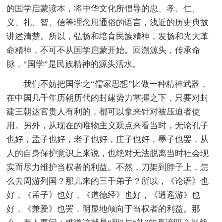
的国学启蒙读本，将中华文化所倡导的忠、孝、仁、
义、礼、智、信等理念用通俗的语言，浅近的历史典故
讲述清楚。所以，弘扬和培育民族精神，发扬和光大革
命精神，不可不从国学启蒙开始。回溯源头，传承命
脉，“国学”是民族精神的源头活水。
我们不妨把国学之“儒家思想”比做一种精神武器，
在中国几千年历朝历代的封建势力掌握之下，只要对封
建王朝达官贵人有利的，都可以拿来针对被压迫者使
用。另外，从现在的唯物主义观点来看当时，无论孔子
也好，孟子也好，老子也好，庄子也好，墨子也罢，从
人的自身保护意识上来说，也绝对无法脱离当时社会现
实而尽力维护当权者的利益。不然，刀架到脖子上，怎
么去周游列国？那儿来的三千弟子？所以，《论语》也
好，《孟子》也好，《道德经》也好，《逍遥游》也
好，《兼爱》也罢，明显地倾向于当权者的利益。那