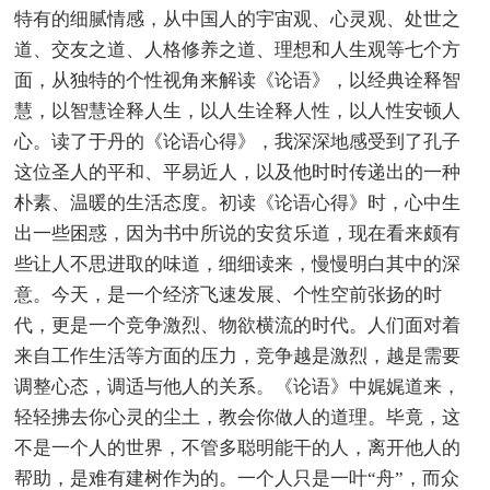
特有的细腻情感，从中国人的宇宙观、心灵观、处世之
道、交友之道、人格修养之道、理想和人生观等七个方
面，从独特的个性视角来解读《论语》，以经典诠释智
慧，以智慧诠释人生，以人生诠释人性，以人性安顿人
心。读了于丹的《论语心得》，我深深地感受到了孔子
这位圣人的平和、平易近人，以及他时时传递出的一种
朴素、温暖的生活态度。初读《论语心得》时，心中生
出一些困惑，因为书中所说的安贫乐道，现在看来颇有
些让人不思进取的味道，细细读来，慢慢明白其中的深
意。今天，是一个经济飞速发展、个性空前张扬的时
代，更是一个竞争激烈、物欲横流的时代。人们面对着
来自工作生活等方面的压力，竞争越是激烈，越是需要
调整心态，调适与他人的关系。《论语》中娓娓道来，
轻轻拂去你心灵的尘土，教会你做人的道理。毕竟，这
不是一个人的世界，不管多聪明能干的人，离开他人的
帮助，是难有建树作为的。一个人只是一叶“舟”，而众