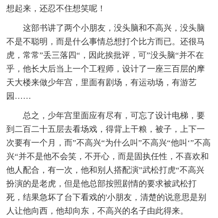
想起来，还忍不住想笑呢！
这部书讲了两个小朋友，没头脑和不高兴，没头脑
不是不聪明，而是什么事情总想打个比方而已。还很马
虎，常常”丢三落四“，因此挨批评，可”没头脑“并不在
乎，他长大后当上一个工程师，设计了一座三百层的摩
天大楼来做少年宫，里面有剧场，有运动场，有游艺
园……
总之，少年宫里面应有尽有，可忘了设计电梯，要
到二百二十五层去看场戏，得背上干粮，被子，上下一
次要有一个月，而”不高兴“为什么叫”不高兴“他叫‘”不高
兴“并不是他不会笑，不开心，而是固执任性，不喜欢和
他人配合，有一次，他和别人搭配演”武松打虎“不高兴
扮演的是老虎，但是他总部按照剧情的要求被武松打
死，结果急坏了台下看戏的'小朋友，清楚的说意思是别
人让他向西，他却向东，不高兴的名子由此得来。