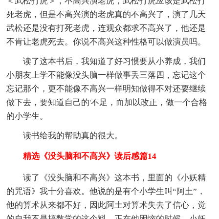
＜武松打虎＞，不高兴演老虎，武松打虎应该是武松打
死老虎，但是不高兴演的老虎真的不高兴了，演了几天
武松还是没有打死老虎，连观众都求不高兴了，他还是
不肯让老虎死去。你说不高兴这种性格可以做演员吗。
读了这本书后，我知道了好习惯要从小养成，我们
小朋友上学不能像没头脑一样做事丢三落四，忘记这个
忘记那个，更不能像不高兴一样明知做得不对还要继续
做下去，要知道自己的'不足，而加以改正，做一个合格
的小学生。
读书给我的帮助真的很大。
精选《没头脑和不高兴》读后感篇14
读了《没头脑和不高兴》这本书，里面的《小妖精
的咒语》我十分喜欢。他说的是有个小学生叫“阿土”，
他的算术从来都不好，因此阿土对算术失去了信心，觉
的自我不是搞数学的这个料。正在他困恼的时候，小妖