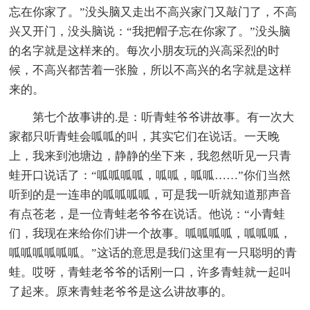
忘在你家了。”没头脑又走出不高兴家门又敲门了，不高
兴又开门，没头脑说：“我把帽子忘在你家了。”没头脑
的名字就是这样来的。每次小朋友玩的兴高采烈的时
候，不高兴都苦着一张脸，所以不高兴的名字就是这样
来的。
第七个故事讲的.是：听青蛙爷爷讲故事。有一次大
家都只听青蛙会呱呱的叫，其实它们在说话。一天晚
上，我来到池塘边，静静的坐下来，我忽然听见一只青
蛙开口说话了：“呱呱呱呱，呱呱，呱呱……”你们当然
听到的是一连串的呱呱呱呱，可是我一听就知道那声音
有点苍老，是一位青蛙老爷爷在说话。他说：“小青蛙
们，我现在来给你们讲一个故事。呱呱呱呱，呱呱呱，
呱呱呱呱呱呱。”这话的意思是我们这里有一只聪明的青
蛙。哎呀，青蛙老爷爷的话刚一口，许多青蛙就一起叫
了起来。原来青蛙老爷爷是这么讲故事的。