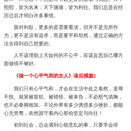
熙熙，皆为名来；天下攘攘，皆为利往。我们总是在经
历过后才明白许多事情。
面对利欲，更多的是需要看淡，但并不是无所作
为，更不是没有追求，而是要平和坦然，通过正确的方
法去得到自己想要的。
人不该埋怨上天如何的不公平，应该反思自己哪方
面做得不够好。
《做一个心平气和的女人》读后感篇2
我们只有心平气和，才会在生活中处之泰然，宠辱
不惊。就算被冒犯、被错怪、被辜负，不必怒气填胸，
也不必拳脚相加。不论外界有多少诱惑多少挫折，都能
心无旁骛，依然固守着内心那份坚定与向往！
初到社会，总会遇到心烦意乱的事，只要学会排