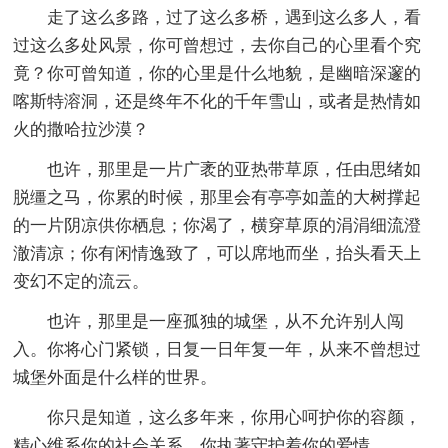
走了这么多路，过了这么多桥，遇到这么多人，看
过这么多处风景，你可曾想过，去你自己的心里看个究
竟？你可曾知道，你的心里是什么地貌，是幽暗深邃的
喀斯特溶洞，还是终年不化的千年雪山，或者是热情如
火的撒哈拉沙漠？
也许，那里是一片广袤的亚热带草原，任由思绪如
脱缰之马，你累的时候，那里会有亭亭如盖的大树撑起
的一片阴凉供你栖息；你渴了，横穿草原的涓涓细流澄
澈清凉；你有闲情逸致了，可以席地而坐，抬头看天上
变幻不定的流云。
也许，那里是一座孤独的城堡，从不允许别人闯
入。你将心门紧锁，日复一日年复一年，从来不曾想过
城堡外面是什么样的世界。
你只是知道，这么多年来，你用心呵护你的容颜，
精心维系你的社会关系，你执著守护着你的爱情。