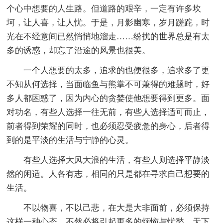
个心中想要的人生路。但道路的艰辛，一定有许多坎
坷，让人喜，让人忧。于是，月影幽寒，岁月蹉跎，时
光在不经意间已然悄悄地溜走……纷扰的世界总是有太
多的诱惑，却忘了沿途的风景也很美。
一个人想要的太多，追求的也便很多，追求多了更
不知从何选择，当面临鱼与熊掌不可兼得的难题时，好
多人都困惑了，因为内心的贪婪使他想要得到更多。面
对功名，有些人选择一往无前，有些人选择适可而止，
前者得到荣耀的同时，也必须忍受疲惫的身心，后者得
到的是平淡的生活与宁静的心灵。
有些人选择大风大浪的生活，有些人则选择平静淡
然的闲适。人各有志，相同的只是都在寻求自己想要的
生活。
不以物喜，不以己悲，在大是大非面前，必须保持
这样一种心态，不然必将引起更多的烦恼与忧愁。天下