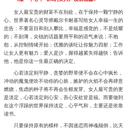
女人最宝贵的财富不在别处，在于保持一颗宁静的
心。世界著名心灵导师戴尔卡耐基写给女人幸福一生的
忠告：不要盲目和别人攀比，幸福是感觉的，不是炫耀
的；不刻薄，尖锐的话题要用平和的语气来说；不抱
怨，从控制情绪开始；优雅的谈吐让你魅力四射；工作
让女人更有魅力；爱人是沙，握得越紧失得越快；告诉
他，他是你这一生最正确的决定。
心若淡定则平静，贪婪的野草便不会在心中疯长，
冲动的魔鬼便吹不动你的心旌，嫉妒的火焰不会再肆意
燃烧，焦虑的种子将不再会生根发芽。女人最可贵的更
是淡定，心若淡定则心安，吾心安处皆是福。而要做到
在这个浮躁的世界保持淡定，心平气和，主要还是依靠
读书。
只要保持原有的模样，不因迷恋而神魂颠倒，比天