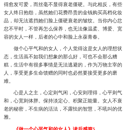
得愈发可爱，而丝毫不显得衰老僵硬。与此相反，有些
女人终日抱怨，虽然她们花费昂贵的金钱购买高档化妆
品，却无法遮挡她们脸上僵硬衰老的皱纹。当你内心忿
忿不平时，不管再怎么保养，也无法像温柔、博爱、宽
容的女人一样，后者的心中和脸上永葆青春。
做个心平气和的女人，个人觉得这是女人的理想状
态，生活虽不如我们想象的那么好，可也不会那么糟
糕，生活中有很多事情是无法逃避的，作为万物主宰的
人，享受更多生命馈赠的同时也必然要接受更多的磨
难。
心是人之主，心定则气闲，心安则理得，心平则气
和，心宽则体胖。保持淡定心、积聚正能量。女人不衰
老的秘密，不生病的活法，不露怯的智慧，不吼叫的优
雅。
《做一个心平气和的女人》读后感篇5