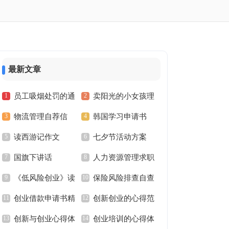
最新文章
员工吸烟处罚的通
卖阳光的小女孩理
物流管理自荐信
韩国学习申请书
告
财故事
读西游记作文
七夕节活动方案
国旗下讲话
人力资源管理求职
《低风险创业》读
保险风险排查自查
信
创业借款申请书精
创新创业的心得范
后感
报告范文
创新与创业心得体
创业培训的心得体
选
文