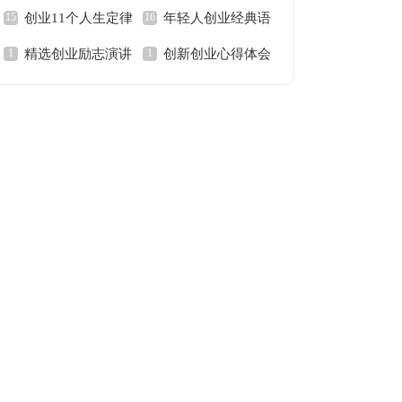
创业11个人生定律
年轻人创业经典语
会
会
精选创业励志演讲
创新创业心得体会
句
稿范文