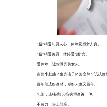
“腰”精爱勾男人心，休婷爱塑女人身。
“腰”精爱美男，休婷爱“腰”女。
爱休婷，让你做完美女人。
白领小肚腩？生完孩子体形变胖？试试修婷
百年修成好身材，塑好人生又百年。
包邮，店铺满100换购塑身裤一件。
不费力，穿上就瘦。