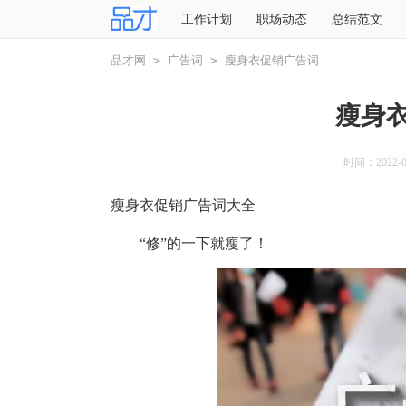
工作计划
职场动态
总结范文
品才网
>
广告词
>
瘦身衣促销广告词
瘦身
时间：2022-07
瘦身衣促销广告词大全
“修”的一下就瘦了！