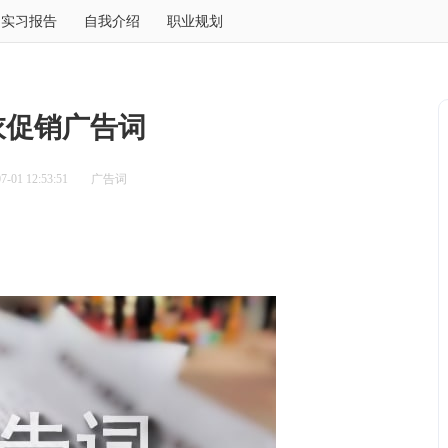
实习报告
自我介绍
职业规划
衣促销广告词
-01 12:53:51
广告词