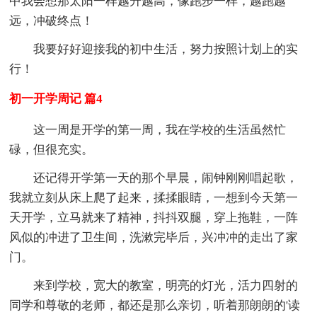
中我会想那太阳一样越升越高，像跑步一样，越跑越
远，冲破终点！
我要好好迎接我的初中生活，努力按照计划上的实
行！
初一开学周记 篇4
这一周是开学的第一周，我在学校的生活虽然忙
碌，但很充实。
还记得开学第一天的那个早晨，闹钟刚刚唱起歌，
我就立刻从床上爬了起来，揉揉眼睛，一想到今天第一
天开学，立马就来了精神，抖抖双腿，穿上拖鞋，一阵
风似的冲进了卫生间，洗漱完毕后，兴冲冲的走出了家
门。
来到学校，宽大的教室，明亮的灯光，活力四射的
同学和尊敬的老师，都还是那么亲切，听着那朗朗的'读