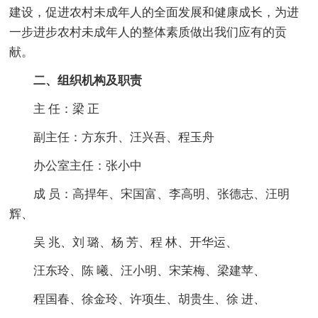
建设，促进农村未成年人的全面发展和健康成长，为进
一步进步农村未成年人的整体素质做出我们应有的贡
献。
二、组织机构及职责
主 任：梁 正
副主任：方东升、汪兴吾、程玉舟
办公室主任：张小中
成 员：高捍年、宋国富、李高明、张德志、汪明
辉、
吴 兆、刘 璐、杨 芳、程 林、开华运、
汪东玲、陈 曦、汪小明、宋茉梅、梁建苹、
程国春、徐金玲、许项生、胡贵生、徐 进、