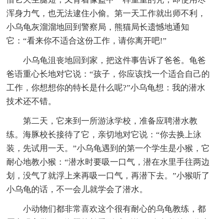
浑身力气，也无法逮住小偷。第一天工作就出师不利，
小乌龟灰溜溜地回到警察局，熊猫局长遗憾地通知
它：“看来你不适合这份工作，请你离开吧!”
小乌龟沮丧地回到家，把这件事告诉了爸爸。龟爸
爸语重心长地对它说：“孩子，你应该找一个适合自己的
工作，你想想你的特长是什么呢?”小乌龟想：我的潜水
技术还不错。
第二天，它来到一所游泳学校，准备应聘潜水教
练。海豚校长接待了它，亲切地对它说：“你去换上泳
装，先试用一天。”小乌龟遇到的第一个学生是小猴，它
耐心地教小猴：“潜水时要吸一口气，潜在水里手往两边
划，没气了就浮上来再吸一口气，再潜下去。”小猴听了
小乌龟的话，不一会儿就学会了潜水。
小动物们都非常喜欢这个很有耐心的乌龟教练，都