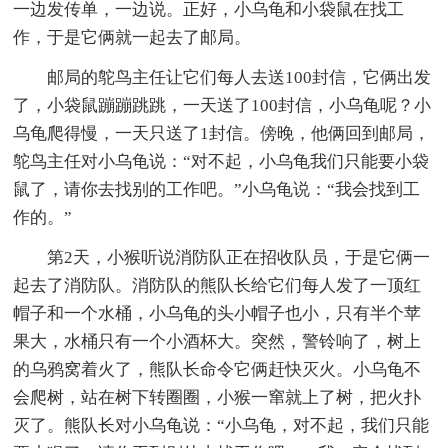
一边发传单，一边说。正好，小乌龟和小袋鼠在找工
作，于是它俩就一起去了邮局。
邮局的鸵鸟主任让它们每人去送100封信，它俩出发
了，小袋鼠蹦蹦跳跳，一天送了100封信，小乌龟呢？小
乌龟爬得慢，一天只送了1封信。傍晚，他俩回到邮局，
鸵鸟主任对小乌龟说：“对不起，小乌龟我们只能要小袋
鼠了，请你去找别的工作吧。”小乌龟说：“我会找到工
作的。”
第2天，小猴听说消防队正在招收队员，于是它俩一
起去了消防队。消防队的熊队长给它们每人发了一顶红
帽子和一个水桶，小乌龟的头小帽子也小，只有半个苹
果大，水桶只有一个小酒杯大。突然，警铃响了，树上
的乌鸦窝着火了，熊队长命令它俩赶快灭火。小乌龟不
会爬树，站在树下转圈圈，小猴一窜就上了树，把火扑
灭了。熊队长对小乌龟说：“小乌龟，对不起，我们只能