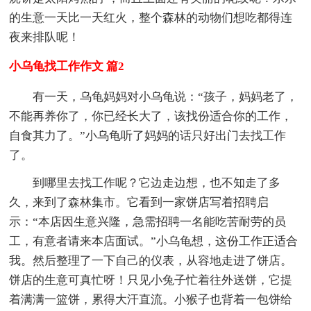
的生意一天比一天红火，整个森林的动物们想吃都得连
夜来排队呢！
小乌龟找工作作文 篇2
有一天，乌龟妈妈对小乌龟说：“孩子，妈妈老了，
不能再养你了，你已经长大了，该找份适合你的工作，
自食其力了。”小乌龟听了妈妈的话只好出门去找工作
了。
到哪里去找工作呢？它边走边想，也不知走了多
久，来到了森林集市。它看到一家饼店写着招聘启
示：“本店因生意兴隆，急需招聘一名能吃苦耐劳的员
工，有意者请来本店面试。”小乌龟想，这份工作正适合
我。然后整理了一下自己的仪表，从容地走进了饼店。
饼店的生意可真忙呀！只见小兔子忙着往外送饼，它提
着满满一篮饼，累得大汗直流。小猴子也背着一包饼给