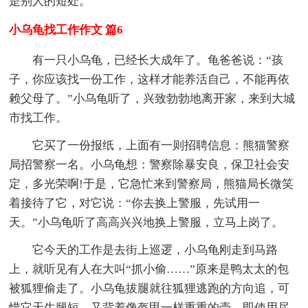
是别人的短处。
小乌龟找工作作文 篇6
有一只小乌龟，已经长大成年了。龟爸爸说：“孩
子，你应该找一份工作，这样才能养活自己，不能再依
赖父母了。”小乌龟听了，兴致勃勃地离开家，来到大城
市找工作。
它买了一份报纸，上面有一则招聘信息：熊猫警察
局招警察一名。小乌龟想：警察除暴安良，保卫社会安
定，多光荣啊!于是，它急忙来到警察局，熊猫局长微笑
着接待了它，对它说：“你去换上警服，先试用一
天。”小乌龟听了高高兴兴地换上警服，立马上岗了。
它今天的工作是去街上巡逻，小乌龟刚走到马路
上，就听见有人在大叫“抓小偷……”原来是鸭太太的包
被狐狸偷走了。小乌龟拔腿就往狐狸逃跑的方向追，可
惜它天生腿短，又背着像盔甲一样重重的壳，即使用尽