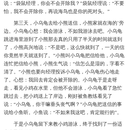
说：“袋鼠经理，你会不会开除我？”袋鼠经理说：“不要
怕，我不会开除你，再说海鸟也是你的死对头。”
第三天，小乌龟去给小熊送信，小熊家就在海的`旁
边。小乌龟心想：我会游泳，不如我游泳去吧。小乌龟
跳进海里游到了小熊那去真的只用了半天的时间就送到
了，小熊高兴地说：“不是吧，这么快就到了，一天的信
你竟然半天就送到了。”小熊叫小乌龟把信给他，小乌龟
连忙把信给小熊，小熊生气说：“信怎么是湿的，字看不
清了。”小熊也要向经理投诉小乌龟，小乌龟伤心地走
了。心想：我回去肯定会被开除的。小乌龟于是走呀
走，看见小鸡在水里，但他不会游泳，小乌龟看了急忙
跳过去，把小鸡送上了岸边，刚好被鱼教练看见了
说：“小乌龟，你干嘛垂头丧气啊？”小乌龟把送信的事
说给小鱼听。小鱼说：“不如来我这吧，肯定能行的”。
于是小乌龟留下来教小鸡游泳，终于找到了一份适