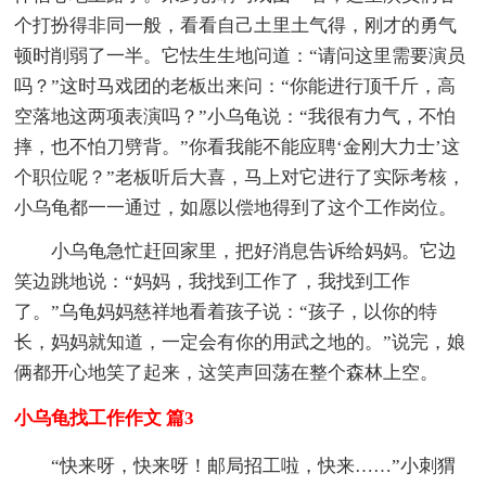
个打扮得非同一般，看看自己土里土气得，刚才的勇气
顿时削弱了一半。它怯生生地问道：“请问这里需要演员
吗？”这时马戏团的老板出来问：“你能进行顶千斤，高
空落地这两项表演吗？”小乌龟说：“我很有力气，不怕
摔，也不怕刀劈背。”你看我能不能应聘‘金刚大力士’这
个职位呢？”老板听后大喜，马上对它进行了实际考核，
小乌龟都一一通过，如愿以偿地得到了这个工作岗位。
小乌龟急忙赶回家里，把好消息告诉给妈妈。它边
笑边跳地说：“妈妈，我找到工作了，我找到工作
了。”乌龟妈妈慈祥地看着孩子说：“孩子，以你的特
长，妈妈就知道，一定会有你的用武之地的。”说完，娘
俩都开心地笑了起来，这笑声回荡在整个森林上空。
小乌龟找工作作文 篇3
“快来呀，快来呀！邮局招工啦，快来……”小刺猬