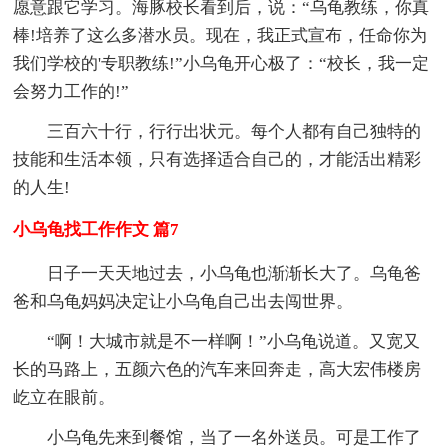
愿意跟它学习。海豚校长看到后，说：“乌龟教练，你真
棒!培养了这么多潜水员。现在，我正式宣布，任命你为
我们学校的'专职教练!”小乌龟开心极了：“校长，我一定
会努力工作的!”
三百六十行，行行出状元。每个人都有自己独特的
技能和生活本领，只有选择适合自己的，才能活出精彩
的人生!
小乌龟找工作作文 篇7
日子一天天地过去，小乌龟也渐渐长大了。乌龟爸
爸和乌龟妈妈决定让小乌龟自己出去闯世界。
“啊！大城市就是不一样啊！”小乌龟说道。又宽又
长的马路上，五颜六色的汽车来回奔走，高大宏伟楼房
屹立在眼前。
小乌龟先来到餐馆，当了一名外送员。可是工作了