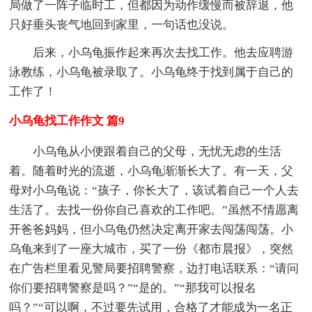
局做了一阵子临时工，但都因为动作缓慢而被辞退，他
只好垂头丧气地回到家里，一句话也没说。
后来，小乌龟振作起来再次去找工作。他去应聘游
泳教练，小乌龟被录取了。小乌龟终于找到属于自己的
工作了！
小乌龟找工作作文 篇9
小乌龟从小便跟着自己的父母，无忧无虑的生活
着。随着时光的流逝，小乌龟渐渐长大了。有一天，父
母对小乌龟说：“孩子，你长大了，该试着自己一个人去
生活了。去找一份你自己喜欢的工作吧。”虽然不情愿离
开爸爸妈妈，但小乌龟仍然决定离开家去闯荡闯荡。小
乌龟来到了一座大城市，买了一份《都市晨报》，突然
在广告栏里看见警局要招聘警察，边打电话联系：“请问
你们要招聘警察是吗？”“是的。”“那我可以报名
吗？”“可以啊，不过要先试用，合格了才能成为一名正