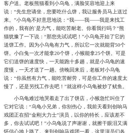
客户送。老板熊猫看到小乌龟，满脸笑容地迎上来
说：“先生您请坐，您要吃什么饼，我让服务员马上送过
来。”小乌龟不好意思地说：“我——我——我是来找工
作的，我有的`是力气，能吃苦耐老。你看我行吗？”熊
猫犹豫了一下说：“那您先试试吧！”小乌龟开始了它的
送饼工作。因为小乌龟有力气，所以它一次就能背50个
饼。小白兔一次才能拿20个饼，小猴能拿25个饼。可是
它们送饼的速度快，一天能跑十多趟，就是小乌龟的速
度慢，一天才送了一趟。傍晚回来后，老板对小乌龟
说：“你虽然有力气，能吃苦耐劳，可是你工作的速度太
慢了，还是另找工作去吧！”就这样小乌龟被炒了鱿鱼。
小乌龟难过地哭着走了出了饼店，小猴急忙叫住了
它对它说：“乌龟小兄弟，你别伤心，我前天看到创响马
戏团正在招“金刚大力士”演员，以你的特长，应该差不
多，你去试试吧！”小乌龟说了声谢谢，就擦干眼泪又满
怀信心地上路了。来到创响马戏团一看，这里演员们各