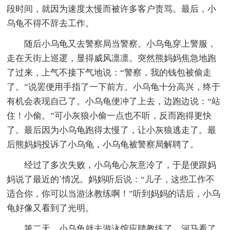
段时间，就因为速度太慢而被许多客户责骂。最后，小
乌龟不得不辞去工作。
随后小乌龟又去警察局当警察。小乌龟穿上警服，
走在天街上巡逻，显得威风凛凛。突然熊妈妈焦急地跑
了过来，上气不接下气地说：“警察，我的钱包被偷走
了。”说罢便用手指了一下前方。小乌龟十分高兴，终于
有机会表现自己了。小乌龟便冲了上去，边跑边说：“站
住！小偷。”可小灰狼小偷一点也不听，反而跑得更快
了。最后因为小乌龟跑得太慢了，让小灰狼逃走了。最
后熊妈妈投诉了小乌龟，小乌龟被警察局解聘了。
经过了多次失败，小乌龟心灰意冷了，于是便跟妈
妈说了最近的`情况。妈妈听后说：“儿子，这些工作不
适合你，你可以当游泳教练啊！”听到妈妈的话后，小乌
龟好像又看到了光明。
第二天，小乌龟就去游泳馆应聘教练了，河马看了