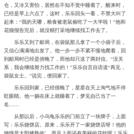
仓，又冷又害怕，居然在不知不觉中睡着了。醒来时，
已经是早上六点了，这时，乐乐回头一看，不禁大叫了
起来：“我的天哪，粮食被老鼠偷吃了一大半啦！”他和
花猫报告完后，就没精打采地继续找工作去了。
乐乐又到了邮局，在袋鼠那儿拿了一个小袋子后，
又信心满满地出发了。他一步一步不紧不慢地爬着，回
到邮局时已经是傍晚了，而他却只送了两封信。“没关
系，我会继续努力找工作的！”乐乐自言自语道“再见，
袋鼠女士。”说完，便回家了。
乐乐回到家，已经很晚了，星星在天上淘气地不停
眨眼睛。他一躺在床上就睡着了，梦见自己当了一
名……
从那以后，小乌龟乐乐的门前立了一块牌子，上面
写：乐乐烧饼店。原来，乐乐开了一家烧饼店呀！他的
烧饼是太阳烤熟的`，而且上面还有美丽的花纹呢！乐乐