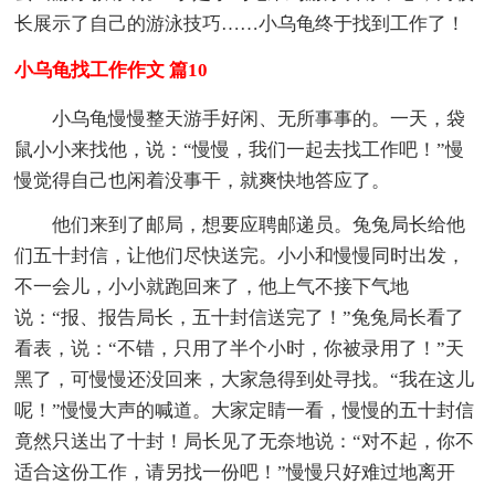
长展示了自己的游泳技巧……小乌龟终于找到工作了！
小乌龟找工作作文 篇10
小乌龟慢慢整天游手好闲、无所事事的。一天，袋
鼠小小来找他，说：“慢慢，我们一起去找工作吧！”慢
慢觉得自己也闲着没事干，就爽快地答应了。
他们来到了邮局，想要应聘邮递员。兔兔局长给他
们五十封信，让他们尽快送完。小小和慢慢同时出发，
不一会儿，小小就跑回来了，他上气不接下气地
说：“报、报告局长，五十封信送完了！”兔兔局长看了
看表，说：“不错，只用了半个小时，你被录用了！”天
黑了，可慢慢还没回来，大家急得到处寻找。“我在这儿
呢！”慢慢大声的喊道。大家定睛一看，慢慢的五十封信
竟然只送出了十封！局长见了无奈地说：“对不起，你不
适合这份工作，请另找一份吧！”慢慢只好难过地离开