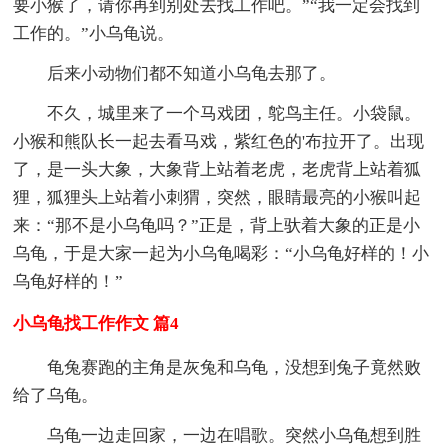
要小猴了，请你再到别处去找工作吧。”“我一定会找到
工作的。”小乌龟说。
后来小动物们都不知道小乌龟去那了。
不久，城里来了一个马戏团，鸵鸟主任。小袋鼠。
小猴和熊队长一起去看马戏，紫红色的'布拉开了。出现
了，是一头大象，大象背上站着老虎，老虎背上站着狐
狸，狐狸头上站着小刺猬，突然，眼睛最亮的小猴叫起
来：“那不是小乌龟吗？”正是，背上驮着大象的正是小
乌龟，于是大家一起为小乌龟喝彩：“小乌龟好样的！小
乌龟好样的！”
小乌龟找工作作文 篇4
龟兔赛跑的主角是灰兔和乌龟，没想到兔子竟然败
给了乌龟。
乌龟一边走回家，一边在唱歌。突然小乌龟想到胜