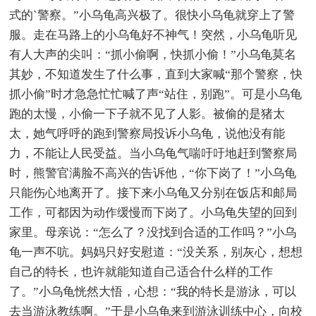
式的`警察。”小乌龟高兴极了。很快小乌龟就穿上了警
服。走在马路上的小乌龟好不神气！突然，小乌龟听见
有人大声的尖叫：“抓小偷啊，快抓小偷！”小乌龟莫名
其妙，不知道发生了什么事，直到大家喊“那个警察，快
抓小偷”时才急急忙忙喊了声“站住，别跑”。可是小乌龟
跑的太慢，小偷一下子就不见了人影。被偷的是猪太
太，她气呼呼的跑到警察局投诉小乌龟，说他没有能
力，不能让人民受益。当小乌龟气喘吁吁地赶到警察局
时，熊警官满脸不高兴的告诉他，“你下岗了！”小乌龟
只能伤心地离开了。接下来小乌龟又分别在饭店和邮局
工作，可都因为动作缓慢而下岗了。小乌龟失望的回到
家里。母亲说：“怎么了？没找到合适的工作吗？”小乌
龟一声不吭。妈妈只好安慰道：“没关系，别灰心，想想
自己的特长，也许就能知道自己适合什么样的工作
了。”小乌龟恍然大悟，心想：“我的特长是游泳，可以
去当游泳教练啊。”于是小乌龟来到游泳训练中心，向校