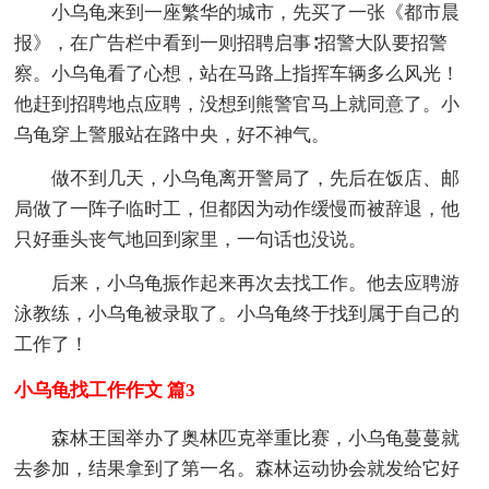
小乌龟来到一座繁华的城市，先买了一张《都市晨
报》，在广告栏中看到一则招聘启事∶招警大队要招警
察。小乌龟看了心想，站在马路上指挥车辆多么风光！
他赶到招聘地点应聘，没想到熊警官马上就同意了。小
乌龟穿上警服站在路中央，好不神气。
做不到几天，小乌龟离开警局了，先后在饭店、邮
局做了一阵子临时工，但都因为动作缓慢而被辞退，他
只好垂头丧气地回到家里，一句话也没说。
后来，小乌龟振作起来再次去找工作。他去应聘游
泳教练，小乌龟被录取了。小乌龟终于找到属于自己的
工作了！
小乌龟找工作作文 篇3
森林王国举办了奥林匹克举重比赛，小乌龟蔓蔓就
去参加，结果拿到了第一名。森林运动协会就发给它好