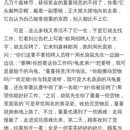
几万个森林币，获得奖金的蔓蔓得意的不得了，你看!它
头戴鸭舌帽，戴着一副墨镜，正大摇大摆地向前走着，
它自认为自己能拿很重的东西，别人都比不上它。
可是，这么多钱又养活不了它一生，于是它就去找
工作。它看到公告栏上写着“邮局招聘人员”这几个大
字，就去应聘了。它来到森林邮局，跑到局长面前，
问：“你们这要不要招聘人员呀?”局长袋鼠先生一边蹦一
边说：“要啊!你想要这份工作吗?龟老弟?”“想要呀，我可
是最能干的乌龟。”蔓蔓得意洋洋地说。“你能搬动货物
吗?”“肯定能!你当我是谁呀，我可是大名鼎鼎的乌龟蔓
蔓，还在举重比赛中得了第一名呢!”“好!你被应聘了!希
望你能好好工作。”之后，袋鼠先生给了蔓蔓一些货物，
里面装的`可是举世闻名的青花瓷。收拾完货物后，蔓蔓
就匆匆地上路了。不过，蔓蔓也遇到了一些困难：走得
慢极了，走进泥坑很难出来。第二天，顾客收到了货
物，结果拆开一看：全是一些零零碎碎的碎片。顾客当