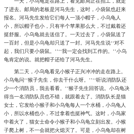
一天，小乌龟走在路上，看见邮局正在招工，就走
了进去。邮局的老板是河马先生，这时，小袋鼠也赶来
报名。河马先生发给它们每人一顶小帽子，小乌龟人
小，所以帽子也小，只有半个苹果那么大，不过戴着还
挺舒服。小乌龟就去送信了。一天过去了，小袋鼠送了
一百封，但是小乌龟却只送了一封。河马先生说‘‘对不
起，我们只要小袋鼠。’’‘‘我一定会找到工作的。’’小乌
龟肯定的说。就把帽子还给了河马先生。
第二天，小乌龟看见小猴子正兴冲冲的走在路上。
小乌龟问‘‘猴子先生，你去干什么呀。’’‘‘听说消防队还
少一个消防员，我去看看。’’猴子先生回答说。小乌龟决
得当一名消防队员也不错，就跟着去了。消防队长是猫
女士，它发给小猴子和小乌龟每人一个水桶，小乌龟人
小，所以水桶也小，不过拿着也挺神气。这时，小鸟家
中着火了，猫女士命令小猴子和小乌龟立刻出发。小猴
子爬上树，不一会就把火熄灭了。可是，小乌龟却在树