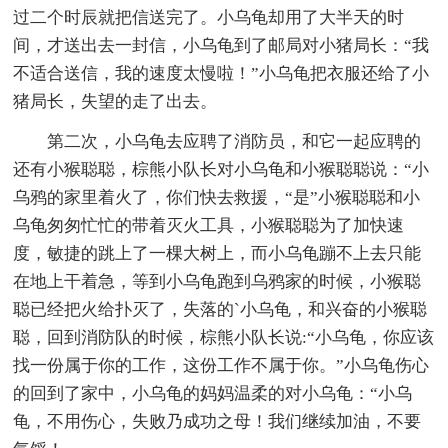
过二个时辰就把信送完了。小乌龟却用了大半天的时
间，才送出去一封信，小乌龟到了邮局对小猪局长：“我
不适合送信，我的速度太慢啦！”小乌龟把衣服还给了小
猪局长，失望的走了出去。
第二次，小乌龟去应聘了消防员，和它一起应聘的
还有小猴聪聪，棕熊小队长对小乌龟和小猴聪聪说：“小
乌鸦的家里着火了，你们快去救援，“是”小猴聪聪和小
乌龟匆匆忙忙的带着灭火工具，小猴聪聪为了加快速
度，敏捷的跳上了一棵大树上，而小乌龟蹦不上去只能
在地上干着急，等到小乌龟跑到乌鸦家的时候，小猴聪
聪已经把火给扑灭了，失落的`小乌龟，和兴奋的小猴聪
聪，回到消防队的时候，棕熊小队长说:“小乌龟，你应该
找一份属于你的工作，这份工作不属于你。”小乌龟伤心
的回到了家中，小乌龟的妈妈温柔的对小乌龟：“小乌
龟，不用伤心，失败乃成功之母！我们继续加油，不要