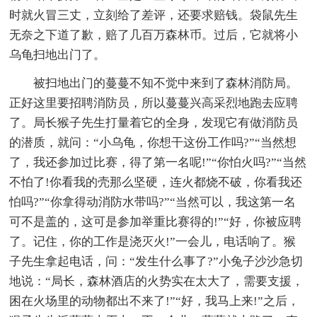
时就火冒三丈，立刻给了差评，还要求赔钱。袋鼠先生
无奈之下道了歉，赔了几百万森林币。过后，它就将小
乌龟扫地出门了。
被扫地出门的蔓蔓不知不觉中来到了森林消防局。
正好这里要招聘消防员，所以蔓蔓兴高采烈地跑去应聘
了。局长猴子先生打量着它的全身，发现它有做消防员
的潜质，就问：“小乌龟，你想干这份工作吗?”“当然想
了，我还参加过比赛，得了第一名呢!”“你怕火吗?”“当然
不怕了!你看我的壳那么坚硬，连火都烧不破，你看我还
怕吗?”“你拿得动消防水带吗?”“当然可以，我这第一名
可不是盖的，这可是参加举重比赛得的!”“好，你被应聘
了。记住，你的工作是浇灭火!”一会儿，电话响了。猴
子先生拿起电话，问：“发生什么事了?”小兔子沙沙急切
地说：“局长，森林酒店的火势实在太大了，需要支援，
困在火场里的动物都出不来了!”“好，我马上来!”之后，