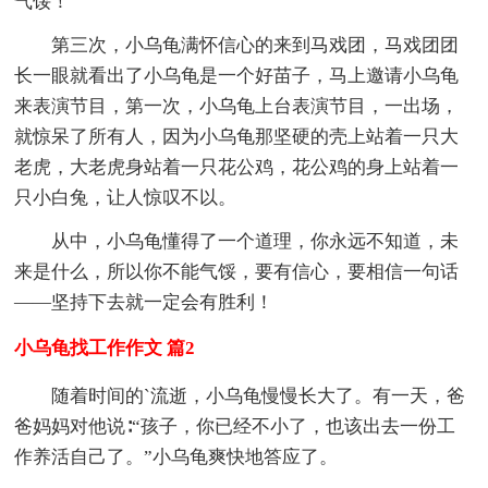
气馁！
第三次，小乌龟满怀信心的来到马戏团，马戏团团
长一眼就看出了小乌龟是一个好苗子，马上邀请小乌龟
来表演节目，第一次，小乌龟上台表演节目，一出场，
就惊呆了所有人，因为小乌龟那坚硬的壳上站着一只大
老虎，大老虎身站着一只花公鸡，花公鸡的身上站着一
只小白兔，让人惊叹不以。
从中，小乌龟懂得了一个道理，你永远不知道，未
来是什么，所以你不能气馁，要有信心，要相信一句话
――坚持下去就一定会有胜利！
小乌龟找工作作文 篇2
随着时间的`流逝，小乌龟慢慢长大了。有一天，爸
爸妈妈对他说∶“孩子，你已经不小了，也该出去一份工
作养活自己了。”小乌龟爽快地答应了。