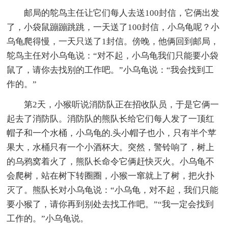
邮局的鸵鸟主任让它们每人去送100封信，它俩出发
了，小袋鼠蹦蹦跳跳，一天送了100封信，小乌龟呢？小
乌龟爬得慢，一天只送了1封信。傍晚，他俩回到邮局，
鸵鸟主任对小乌龟说：“对不起，小乌龟我们只能要小袋
鼠了，请你去找别的工作吧。”小乌龟说：“我会找到工
作的。”
第2天，小猴听说消防队正在招收队员，于是它俩一
起去了消防队。消防队的熊队长给它们每人发了一顶红
帽子和一个水桶，小乌龟的.头小帽子也小，只有半个苹
果大，水桶只有一个小酒杯大。突然，警铃响了，树上
的乌鸦窝着火了，熊队长命令它俩赶快灭火。小乌龟不
会爬树，站在树下转圈圈，小猴一窜就上了树，把火扑
灭了。熊队长对小乌龟说：“小乌龟，对不起，我们只能
要小猴了，请你再到别处去找工作吧。”“我一定会找到
工作的。”小乌龟说。