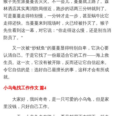
猴子先生派蔓蔓去灭火。不一会儿，蔓蔓就上路了。森
林洒店其实离消防局很近，跑步的话两三分钟就到了。
可是蔓蔓走得特别慢，一分钟才走一步，甚至蜗牛比它
走得还快。当蔓蔓来到现场时，火已经被扑灭了。猴子
先生看到这一幕，对它说：“你走得这么慢，还是别当消
防员了。”
又一次被“炒鱿鱼”的蔓蔓显得特别自卑，它决心要
认清自己。于是它找了一份最适合它的工作——海上救
生员。这一次，它没有被开除，反而还让它自信起来。
令它自信的是：选好自己最擅长的事，这样才会有所成
就。
小乌龟找工作作文 篇4
大家好，我叫奇奇，是一只可爱的小乌龟，但是家
里没钱，只好自己工作。