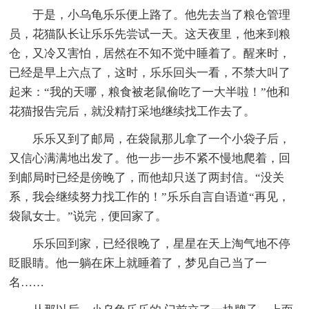
于是，小乌龟乐乐便上路了。他先去当了粮仓管理
员，花猫队长让乐乐先尝试一天。这天夜里，他来到粮
仓，又冷又害怕，居然在不知不觉中睡着了。醒来时，
已经是早上六点了，这时，乐乐回头一看，不禁大叫了
起来：“我的天哪，粮食被老鼠偷吃了一大半啦！”他和
花猫报告完后，就没精打采地继续找工作去了。
乐乐又到了邮局，在袋鼠那儿拿了一个小袋子后，
又信心满满地出发了。他一步一步不紧不慢地爬着，回
到邮局时已经是傍晚了，而他却只送了两封信。“没关
系，我会继续努力找工作的！”乐乐自言自语道“再见，
袋鼠女士。”说完，便回家了。
乐乐回到家，已经很晚了，星星在天上淘气地不停
眨眼睛。他一躺在床上就睡着了，梦见自己当了一
名……