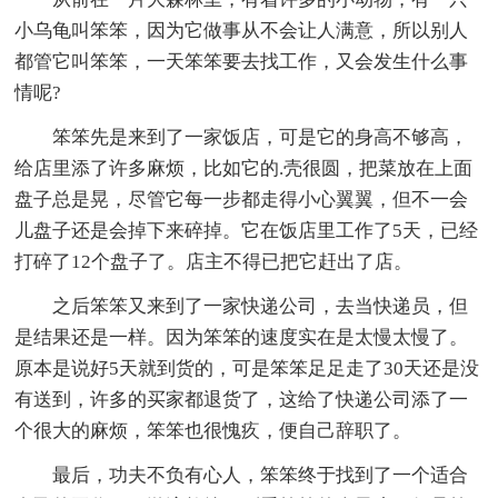
小乌龟叫笨笨，因为它做事从不会让人满意，所以别人
都管它叫笨笨，一天笨笨要去找工作，又会发生什么事
情呢?
笨笨先是来到了一家饭店，可是它的身高不够高，
给店里添了许多麻烦，比如它的.壳很圆，把菜放在上面
盘子总是晃，尽管它每一步都走得小心翼翼，但不一会
儿盘子还是会掉下来碎掉。它在饭店里工作了5天，已经
打碎了12个盘子了。店主不得已把它赶出了店。
之后笨笨又来到了一家快递公司，去当快递员，但
是结果还是一样。因为笨笨的速度实在是太慢太慢了。
原本是说好5天就到货的，可是笨笨足足走了30天还是没
有送到，许多的买家都退货了，这给了快递公司添了一
个很大的麻烦，笨笨也很愧疚，便自己辞职了。
最后，功夫不负有心人，笨笨终于找到了一个适合