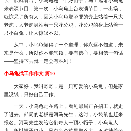
长一眼就看出了小乌龟是一个好苗子，马上邀请小乌龟
来表演节目，第一次，小乌龟上台表演节目，一出场，
就惊呆了所有人，因为小乌龟那坚硬的壳上站着一只大
老虎，大老虎身站着一只花公鸡，花公鸡的身上站着一
只小白兔，让人惊叹不以。
从中，小乌龟懂得了一个道理，你永远不知道，未
来是什么，所以你不能气馁，要有信心，要相信一句话
――坚持下去就一定会有胜利！
小乌龟找工作作文 篇10
大家好，我叫奇奇，是一只可爱的小乌龟，但是家
里没钱，只好自己工作。
一天，小乌龟走在路上，看见邮局正在招工，就走
了进去。邮局的老板是河马先生，这时，小袋鼠也赶来
报名。河马先生发给它们每人一顶小帽子，小乌龟人
小，所以帽子也小，只有半个苹果那么大，不过戴着还