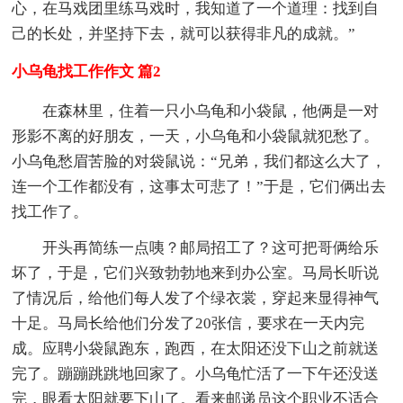
心，在马戏团里练马戏时，我知道了一个道理：找到自
己的长处，并坚持下去，就可以获得非凡的成就。”
小乌龟找工作作文 篇2
在森林里，住着一只小乌龟和小袋鼠，他俩是一对
形影不离的好朋友，一天，小乌龟和小袋鼠就犯愁了。
小乌龟愁眉苦脸的对袋鼠说：“兄弟，我们都这么大了，
连一个工作都没有，这事太可悲了！”于是，它们俩出去
找工作了。
开头再简练一点咦？邮局招工了？这可把哥俩给乐
坏了，于是，它们兴致勃勃地来到办公室。马局长听说
了情况后，给他们每人发了个绿衣裳，穿起来显得神气
十足。马局长给他们分发了20张信，要求在一天内完
成。应聘小袋鼠跑东，跑西，在太阳还没下山之前就送
完了。蹦蹦跳跳地回家了。小乌龟忙活了一下午还没送
完，眼看太阳就要下山了。看来邮递员这个职业不适合