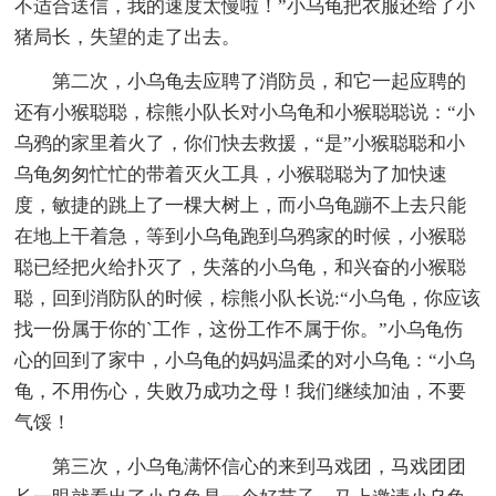
不适合送信，我的速度太慢啦！”小乌龟把衣服还给了小
猪局长，失望的走了出去。
第二次，小乌龟去应聘了消防员，和它一起应聘的
还有小猴聪聪，棕熊小队长对小乌龟和小猴聪聪说：“小
乌鸦的家里着火了，你们快去救援，“是”小猴聪聪和小
乌龟匆匆忙忙的带着灭火工具，小猴聪聪为了加快速
度，敏捷的跳上了一棵大树上，而小乌龟蹦不上去只能
在地上干着急，等到小乌龟跑到乌鸦家的时候，小猴聪
聪已经把火给扑灭了，失落的小乌龟，和兴奋的小猴聪
聪，回到消防队的时候，棕熊小队长说:“小乌龟，你应该
找一份属于你的`工作，这份工作不属于你。”小乌龟伤
心的回到了家中，小乌龟的妈妈温柔的对小乌龟：“小乌
龟，不用伤心，失败乃成功之母！我们继续加油，不要
气馁！
第三次，小乌龟满怀信心的来到马戏团，马戏团团