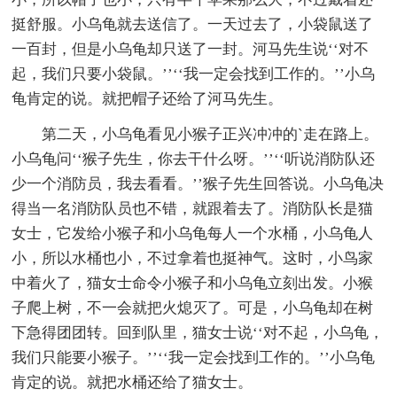
挺舒服。小乌龟就去送信了。一天过去了，小袋鼠送了
一百封，但是小乌龟却只送了一封。河马先生说‘‘对不
起，我们只要小袋鼠。’’‘‘我一定会找到工作的。’’小乌
龟肯定的说。就把帽子还给了河马先生。
第二天，小乌龟看见小猴子正兴冲冲的`走在路上。
小乌龟问‘‘猴子先生，你去干什么呀。’’‘‘听说消防队还
少一个消防员，我去看看。’’猴子先生回答说。小乌龟决
得当一名消防队员也不错，就跟着去了。消防队长是猫
女士，它发给小猴子和小乌龟每人一个水桶，小乌龟人
小，所以水桶也小，不过拿着也挺神气。这时，小鸟家
中着火了，猫女士命令小猴子和小乌龟立刻出发。小猴
子爬上树，不一会就把火熄灭了。可是，小乌龟却在树
下急得团团转。回到队里，猫女士说‘‘对不起，小乌龟，
我们只能要小猴子。’’‘‘我一定会找到工作的。’’小乌龟
肯定的说。就把水桶还给了猫女士。