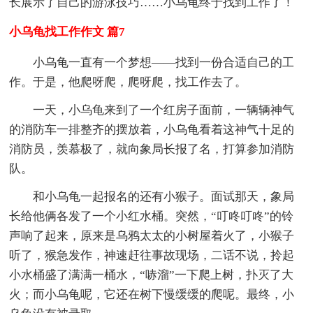
长展示了自己的游泳技巧……小乌龟终于找到工作了！
小乌龟找工作作文 篇7
小乌龟一直有一个梦想——找到一份合适自己的工
作。于是，他爬呀爬，爬呀爬，找工作去了。
一天，小乌龟来到了一个红房子面前，一辆辆神气
的消防车一排整齐的摆放着，小乌龟看着这神气十足的
消防员，羡慕极了，就向象局长报了名，打算参加消防
队。
和小乌龟一起报名的还有小猴子。面试那天，象局
长给他俩各发了一个小红水桶。突然，“叮咚叮咚”的铃
声响了起来，原来是乌鸦太太的小树屋着火了，小猴子
听了，猴急发作，神速赶往事故现场，二话不说，拎起
小水桶盛了满满一桶水，“哧溜”一下爬上树，扑灭了大
火；而小乌龟呢，它还在树下慢缓缓的爬呢。最终，小