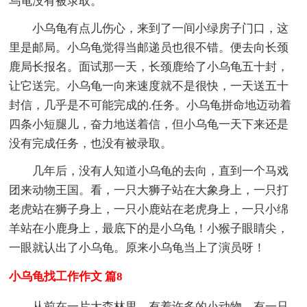
乌龟没有被录取。
小乌龟有点儿伤心，来到了一间小绿房子门口，这
里是邮局。小乌龟觉得当邮递员也很不错。便去向长颈
鹿局长报名。面试那一天，长颈鹿给了小乌龟五十封，
让它送完。小乌龟一向来速度就不是很快，一天送五十
封信，几乎是不可能完成的.任务。小乌龟拼命地迈动着
四条小短腿儿，奋力地送着信，但小乌龟一天下来还是
没有完成任务，也没有被录取。
几年后，没有人知道小乌龟的去向，直到一个马戏
团来动物王国。看，一只大狮子站在大象身上，一只打
老虎站在狮子身上，一只小鹿站在老虎身上，一只小绵
羊站在小鹿身上，最底下的是小乌龟！小猴子眼睛尖，
一眼就认出了小乌龟。原来小乌龟当上了演员呀！
小乌龟找工作作文 篇8
从前在一片大森林里，有着许多的小动物，有一只