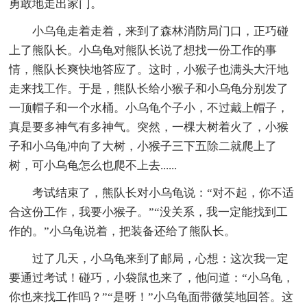
勇敢地走出家门。
小乌龟走着走着，来到了森林消防局门口，正巧碰
上了熊队长。小乌龟对熊队长说了想找一份工作的事
情，熊队长爽快地答应了。这时，小猴子也满头大汗地
走来找工作。于是，熊队长给小猴子和小乌龟分别发了
一顶帽子和一个水桶。小乌龟个子小，不过戴上帽子，
真是要多神气有多神气。突然，一棵大树着火了，小猴
子和小乌龟冲向了大树，小猴子三下五除二就爬上了
树，可小乌龟怎么也爬不上去......
考试结束了，熊队长对小乌龟说：“对不起，你不适
合这份工作，我要小猴子。”“没关系，我一定能找到工
作的。”小乌龟说着，把装备还给了熊队长。
过了几天，小乌龟来到了邮局，心想：这次我一定
要通过考试！碰巧，小袋鼠也来了，他问道：“小乌龟，
你也来找工作吗？”“是呀！”小乌龟面带微笑地回答。这