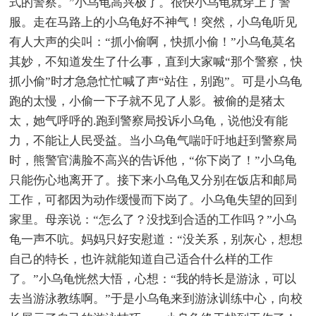
式的警察。”小乌龟高兴极了。很快小乌龟就穿上了警
服。走在马路上的小乌龟好不神气！突然，小乌龟听见
有人大声的尖叫：“抓小偷啊，快抓小偷！”小乌龟莫名
其妙，不知道发生了什么事，直到大家喊“那个警察，快
抓小偷”时才急急忙忙喊了声“站住，别跑”。可是小乌龟
跑的太慢，小偷一下子就不见了人影。被偷的是猪太
太，她气呼呼的.跑到警察局投诉小乌龟，说他没有能
力，不能让人民受益。当小乌龟气喘吁吁地赶到警察局
时，熊警官满脸不高兴的告诉他，“你下岗了！”小乌龟
只能伤心地离开了。接下来小乌龟又分别在饭店和邮局
工作，可都因为动作缓慢而下岗了。小乌龟失望的回到
家里。母亲说：“怎么了？没找到合适的工作吗？”小乌
龟一声不吭。妈妈只好安慰道：“没关系，别灰心，想想
自己的特长，也许就能知道自己适合什么样的工作
了。”小乌龟恍然大悟，心想：“我的特长是游泳，可以
去当游泳教练啊。”于是小乌龟来到游泳训练中心，向校