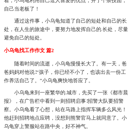
着，小乌龟利用自己逗人喜爱的优点，开了个杂技团，
自己当老板了！
通过这件事，小乌龟知道了自己的短处和自己的长
处，在人生的旅途中，要努力地发挥自己的.长处，尽量
避免自己的短处。
小乌龟找工作作文 篇2
随着时间的流逝，小乌龟慢慢长大了。有一天，爸
爸妈妈对他说∶“孩子，你已经不小了，也该出去一份工
作养活自己了。”小乌龟爽快地答应了。
小乌龟来到一座繁华的.城市，先买了一张《都市晨
报》，在广告栏中看到一则招聘启事∶招警大队要招警
察。小乌龟看了心想，站在马路上指挥车辆多么风光！
他赶到招聘地点应聘，没想到熊警官马上就同意了。小
乌龟穿上警服站在路中央，好不神气。