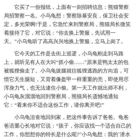
它买了一份报纸，上面有一则招聘信息：熊猫警察
局招警察一名。小乌龟想：警察除暴安良，保卫社会安
定，多光荣啊!于是，它急忙来到警察局，熊猫局长微笑
着接待了它，对它说：“你去换上警服，先试用一
天。”小乌龟听了高高兴兴地换上警服，立马上岗了。
它今天的工作是去街上巡逻，小乌龟刚走到马路
上，就听见有人在大叫“抓小偷……”原来是鸭太太的包
被狐狸偷走了。小乌龟拔腿就往狐狸逃跑的方向追，可
惜它天生腿短，又背着像盔甲一样重重的壳，即使用尽
浑身力气，也无法逮住小偷。第一天工作就出师不利，
小乌龟灰溜溜地回到警察局，熊猫局长遗憾地通知
它：“看来你不适合这份工作，请你离开吧!”
小乌龟沮丧地回到家，把这件事告诉了爸爸。龟爸
爸语重心长地对它说：“孩子，你应该找一个适合自己的
工作，你想想你的特长是什么呢?”小乌龟想：我的`潜水