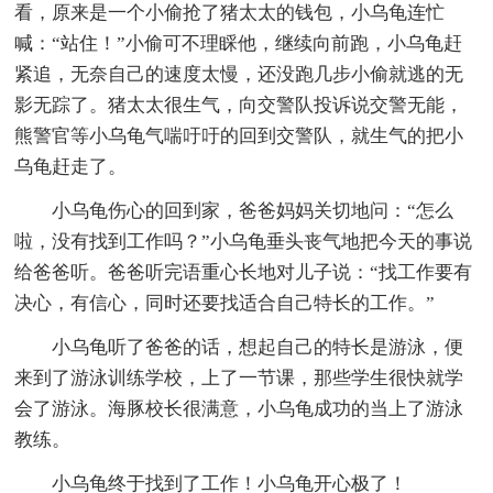
看，原来是一个小偷抢了猪太太的钱包，小乌龟连忙
喊：“站住！”小偷可不理睬他，继续向前跑，小乌龟赶
紧追，无奈自己的速度太慢，还没跑几步小偷就逃的无
影无踪了。猪太太很生气，向交警队投诉说交警无能，
熊警官等小乌龟气喘吁吁的回到交警队，就生气的把小
乌龟赶走了。
小乌龟伤心的回到家，爸爸妈妈关切地问：“怎么
啦，没有找到工作吗？”小乌龟垂头丧气地把今天的事说
给爸爸听。爸爸听完语重心长地对儿子说：“找工作要有
决心，有信心，同时还要找适合自己特长的工作。”
小乌龟听了爸爸的话，想起自己的特长是游泳，便
来到了游泳训练学校，上了一节课，那些学生很快就学
会了游泳。海豚校长很满意，小乌龟成功的当上了游泳
教练。
小乌龟终于找到了工作！小乌龟开心极了！