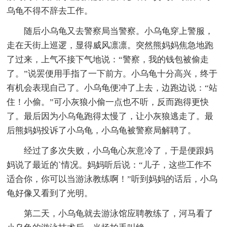
乌龟不得不辞去工作。
随后小乌龟又去警察局当警察。小乌龟穿上警服，
走在天街上巡逻，显得威风凛凛。突然熊妈妈焦急地跑
了过来，上气不接下气地说：“警察，我的钱包被偷走
了。”说罢便用手指了一下前方。小乌龟十分高兴，终于
有机会表现自己了。小乌龟便冲了上去，边跑边说：“站
住！小偷。”可小灰狼小偷一点也不听，反而跑得更快
了。最后因为小乌龟跑得太慢了，让小灰狼逃走了。最
后熊妈妈投诉了小乌龟，小乌龟被警察局解聘了。
经过了多次失败，小乌龟心灰意冷了，于是便跟妈
妈说了最近的`情况。妈妈听后说：“儿子，这些工作不
适合你，你可以当游泳教练啊！”听到妈妈的话后，小乌
龟好像又看到了光明。
第二天，小乌龟就去游泳馆应聘教练了，河马看了