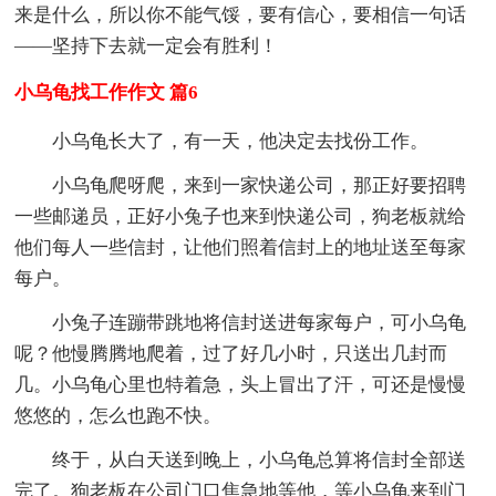
来是什么，所以你不能气馁，要有信心，要相信一句话
――坚持下去就一定会有胜利！
小乌龟找工作作文 篇6
小乌龟长大了，有一天，他决定去找份工作。
小乌龟爬呀爬，来到一家快递公司，那正好要招聘
一些邮递员，正好小兔子也来到快递公司，狗老板就给
他们每人一些信封，让他们照着信封上的地址送至每家
每户。
小兔子连蹦带跳地将信封送进每家每户，可小乌龟
呢？他慢腾腾地爬着，过了好几小时，只送出几封而
几。小乌龟心里也特着急，头上冒出了汗，可还是慢慢
悠悠的，怎么也跑不快。
终于，从白天送到晚上，小乌龟总算将信封全部送
完了。狗老板在公司门口焦急地等他，等小乌龟来到门