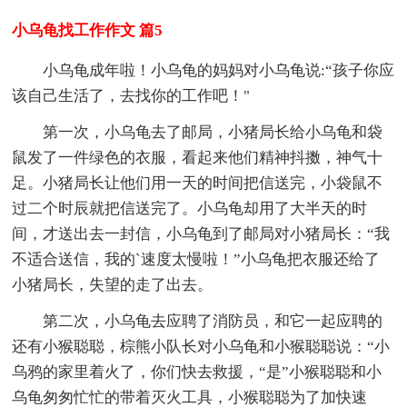
小乌龟找工作作文 篇5
小乌龟成年啦！小乌龟的妈妈对小乌龟说:“孩子你应
该自己生活了，去找你的工作吧！"
第一次，小乌龟去了邮局，小猪局长给小乌龟和袋
鼠发了一件绿色的衣服，看起来他们精神抖擞，神气十
足。小猪局长让他们用一天的时间把信送完，小袋鼠不
过二个时辰就把信送完了。小乌龟却用了大半天的时
间，才送出去一封信，小乌龟到了邮局对小猪局长：“我
不适合送信，我的`速度太慢啦！”小乌龟把衣服还给了
小猪局长，失望的走了出去。
第二次，小乌龟去应聘了消防员，和它一起应聘的
还有小猴聪聪，棕熊小队长对小乌龟和小猴聪聪说：“小
乌鸦的家里着火了，你们快去救援，“是”小猴聪聪和小
乌龟匆匆忙忙的带着灭火工具，小猴聪聪为了加快速