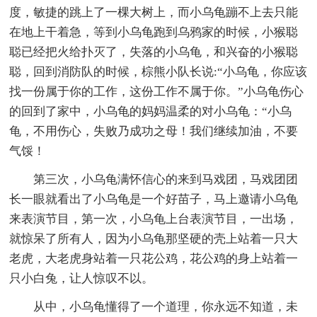
度，敏捷的跳上了一棵大树上，而小乌龟蹦不上去只能
在地上干着急，等到小乌龟跑到乌鸦家的时候，小猴聪
聪已经把火给扑灭了，失落的小乌龟，和兴奋的小猴聪
聪，回到消防队的时候，棕熊小队长说:“小乌龟，你应该
找一份属于你的工作，这份工作不属于你。”小乌龟伤心
的回到了家中，小乌龟的妈妈温柔的对小乌龟：“小乌
龟，不用伤心，失败乃成功之母！我们继续加油，不要
气馁！
第三次，小乌龟满怀信心的来到马戏团，马戏团团
长一眼就看出了小乌龟是一个好苗子，马上邀请小乌龟
来表演节目，第一次，小乌龟上台表演节目，一出场，
就惊呆了所有人，因为小乌龟那坚硬的壳上站着一只大
老虎，大老虎身站着一只花公鸡，花公鸡的身上站着一
只小白兔，让人惊叹不以。
从中，小乌龟懂得了一个道理，你永远不知道，未