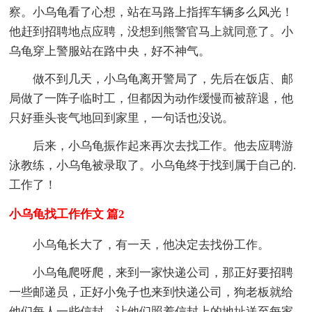
察。小乌龟看了心想，站在马路上指挥车辆多么风光！
他赶到招聘地点应聘，没想到熊警官马上就同意了。小
乌龟穿上警服站在路中央，好不神气。
做不到几天，小乌龟离开警局了，先后在饭店、邮
局做了一阵子临时工，但都因为动作缓慢而被辞退，他
只好垂头丧气地回到家里，一句话也没说。
后来，小乌龟振作起来再次去找工作。他去应聘游
泳教练，小乌龟被录取了。小乌龟终于找到属于自己的.
工作了！
小乌龟找工作作文 篇2
小乌龟长大了，有一天，他决定去找份工作。
小乌龟爬呀爬，来到一家快递公司，那正好要招聘
一些邮递员，正好小兔子也来到快递公司，狗老板就给
他们每人一些信封，让他们照着信封上的地址送至每家