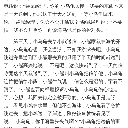
电话说：“袋鼠经理，你的'小乌龟太慢，我要的东西本来
是一天送到，他却送了十天才送到。”等小乌龟回来
说：“袋鼠经理，你会不会开除我？”袋鼠经理说：“不要
怕，我不会开除你，再说海鸟也是你的死对头。”
第三天，小乌龟去给小熊送信，小熊家就在海的旁
边。小乌龟心想：我会游泳，不如我游泳去吧。小乌龟
跳进海里游到了小熊那去真的只用了半天的时间就送到
了，小熊高兴地说：“不是吧，这么快就到了，一天的信
你竟然半天就送到了。”小熊叫小乌龟把信给他，小乌龟
连忙把信给小熊，小熊生气说：“信怎么是湿的，字看不
清了。”小熊也要向经理投诉小乌龟，小乌龟伤心地走
了。心想：我回去肯定会被开除的。小乌龟于是走呀
走，看见小鸡在水里，但他不会游泳，小乌龟看了急忙
跳过去，把小鸡送上了岸边，刚好被鱼教练看见了
说：“小乌龟，你干嘛垂头丧气啊？”小乌龟把送信的事