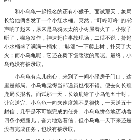
和小乌龟一起报名的还有小猴子。面试那天，象局
长给他俩各发了一个小红水桶。突然，“叮咚叮咚”的.铃
声响了起来，原来是乌鸦太太的小树屋着火了，小猴子
听了，猴急发作，神速赶往事故现场，二话不说，拎起
小水桶盛了满满一桶水，“哧溜”一下爬上树，扑灭了大
火；而小乌龟呢，它还在树下慢缓缓的爬呢。最终，小
乌龟没有被录取。
小乌龟有点儿伤心，来到了一间小绿房子门口，这
里是邮局。小乌龟觉得当邮递员也很不错。便去向长颈
鹿局长报名。面试那一天，长颈鹿给了小乌龟五十封，
让它送完。小乌龟一向来速度就不是很快，一天送五十
封信，几乎是不可能完成的任务。小乌龟拼命地迈动着
四条小短腿儿，奋力地送着信，但小乌龟一天下来还是
没有完成任务，也没有被录取。