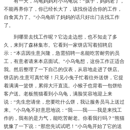
有一天，乌龟妈妈对小乌龟说：“孩子，妈妈老了，
不能再养你了，你已经长大了，该找份适合你的工作，
自食其力了。”小乌龟听了妈妈的话只好出门去找工作
了。
到哪里去找工作呢？它边走边想，也不知走了多
久，来到了森林集市。它看到一家饼店写着招聘启
示：“本店因生意兴隆，急需招聘一名能吃苦耐劳的员
工，有意者请来本店面试。”小乌龟想，这份工作正适合
我。然后整理了一下自己的仪表，从容地走进了饼店。
饼店的.生意可真忙呀！只见小兔子忙着往外送饼，它提
着满满一篮饼，累得大汗直流。小猴子也背着一包饼给
客户送。老板熊猫看到小乌龟，满脸笑容地迎上来
说：“先生您请坐，您要吃什么饼，我让服务员马上送过
来。”小乌龟不好意思地说：“我——我——我是来找工
作的，我有的是力气，能吃苦耐老。你看我行吗？”熊猫
犹豫了一下说：“那您先试试吧！”小乌龟开始了它的送