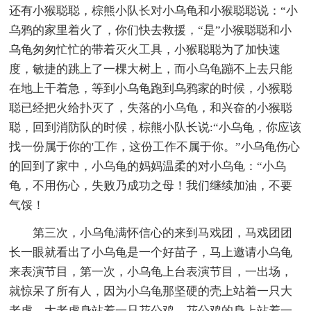
还有小猴聪聪，棕熊小队长对小乌龟和小猴聪聪说：“小
乌鸦的家里着火了，你们快去救援，“是”小猴聪聪和小
乌龟匆匆忙忙的带着灭火工具，小猴聪聪为了加快速
度，敏捷的跳上了一棵大树上，而小乌龟蹦不上去只能
在地上干着急，等到小乌龟跑到乌鸦家的时候，小猴聪
聪已经把火给扑灭了，失落的小乌龟，和兴奋的小猴聪
聪，回到消防队的时候，棕熊小队长说:“小乌龟，你应该
找一份属于你的'工作，这份工作不属于你。”小乌龟伤心
的回到了家中，小乌龟的妈妈温柔的对小乌龟：“小乌
龟，不用伤心，失败乃成功之母！我们继续加油，不要
气馁！
第三次，小乌龟满怀信心的来到马戏团，马戏团团
长一眼就看出了小乌龟是一个好苗子，马上邀请小乌龟
来表演节目，第一次，小乌龟上台表演节目，一出场，
就惊呆了所有人，因为小乌龟那坚硬的壳上站着一只大
老虎，大老虎身站着一只花公鸡，花公鸡的身上站着一