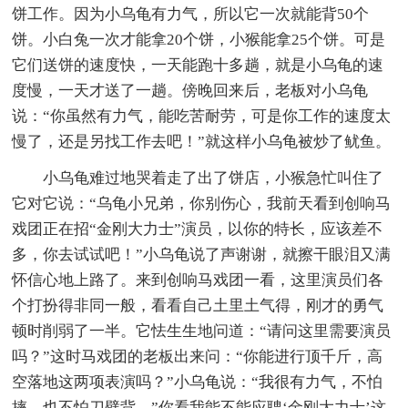
饼工作。因为小乌龟有力气，所以它一次就能背50个
饼。小白兔一次才能拿20个饼，小猴能拿25个饼。可是
它们送饼的速度快，一天能跑十多趟，就是小乌龟的速
度慢，一天才送了一趟。傍晚回来后，老板对小乌龟
说：“你虽然有力气，能吃苦耐劳，可是你工作的速度太
慢了，还是另找工作去吧！”就这样小乌龟被炒了鱿鱼。
小乌龟难过地哭着走了出了饼店，小猴急忙叫住了
它对它说：“乌龟小兄弟，你别伤心，我前天看到创响马
戏团正在招“金刚大力士”演员，以你的特长，应该差不
多，你去试试吧！”小乌龟说了声谢谢，就擦干眼泪又满
怀信心地上路了。来到创响马戏团一看，这里演员们各
个打扮得非同一般，看看自己土里土气得，刚才的勇气
顿时削弱了一半。它怯生生地问道：“请问这里需要演员
吗？”这时马戏团的老板出来问：“你能进行顶千斤，高
空落地这两项表演吗？”小乌龟说：“我很有力气，不怕
摔，也不怕刀劈背。”你看我能不能应聘‘金刚大力士’这