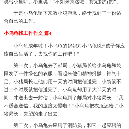
说给小鱼听。小鱼说：“不如来我这吧，肯定能行的”。
于是小乌龟留下来教小鸡游泳，终于找到了一份适
合自己的工作。
小乌龟找工作作文 篇4
小乌龟成年啦！小乌龟的妈妈对小乌龟说:“孩子你应
该自己生活了，去找你的工作吧！"
第一次，小乌龟去了邮局，小猪局长给小乌龟和袋
鼠发了一件绿色的衣服，看起来他们精神抖擞，神气十
足。小猪局长让他们用一天的时间把信送完，小袋鼠不
过二个时辰就把信送完了。小乌龟却用了大半天的时
间，才送出去一封信，小乌龟到了邮局对小猪局长：“我
不适合送信，我的速度太慢啦！”小乌龟把衣服还给了小
猪局长，失望的走了出去。
第二次，小乌龟去应聘了消防员，和它一起应聘的