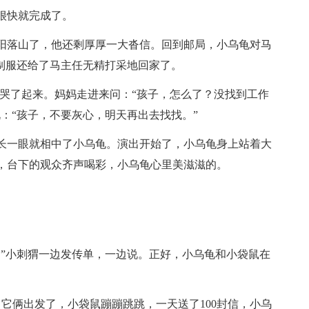
很快就完成了。
落山了，他还剩厚厚一大沓信。回到邮局，小乌龟对马
把制服还给了马主任无精打采地回家了。
了起来。妈妈走进来问：“孩子，怎么了？没找到工作
：“孩子，不要灰心，明天再出去找找。”
一眼就相中了小乌龟。演出开始了，小乌龟身上站着大
，台下的观众齐声喝彩，小乌龟心里美滋滋的。
”小刺猬一边发传单，一边说。正好，小乌龟和小袋鼠在
它俩出发了，小袋鼠蹦蹦跳跳，一天送了100封信，小乌