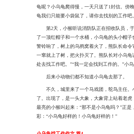
龟呢？小乌龟爬得慢，一天只送了1封信。傍
龟我们只能要小袋鼠了，请你去找别的工作吧。
第2天，小猴听说消防队正在招收队员，于
了一顶红帽子和一个水桶，小乌龟的头小帽子
警铃响了，树上的乌鸦窝着火了，熊队长命令
一窜就上了树，把火扑灭了。熊队长对小乌龟
处去找工作吧。”“我一定会找到工作的。”小
后来小动物们都不知道小乌龟去那了。
不久，城里来了一个马戏团，鸵鸟主任。小
了。出现了，是一头大象，大象背上站着老虎
最亮的小猴叫起来：“那不是小乌龟吗？”正
彩：“小乌龟好样的！小乌龟好样的！”
小乌龟找工作作文 篇4