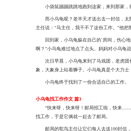
小袋鼠蹦蹦跳跳地跑到这家，来到那家，
而小乌龟呢？老半天才送出去一封信，太阳
主任说：“马主任，我干不了这份工作。”他
回到家，小乌龟躲在自己的`房间，伤心地哭
啊？”小乌龟难过地点了点头。妈妈对小乌龟说
次日早晨，小乌龟来到了马戏团，老虎团长
象，大象身上站着狮子。小乌龟真是个大力士
小乌龟终于找到了一份合适自己的工作。
小乌龟找工作作文 篇3
“快来呀，快来呀！邮局招工啦，快来……
找工作，于是它俩就一起去了邮局。
邮局的鸵鸟主任让它们每人去送100封信，