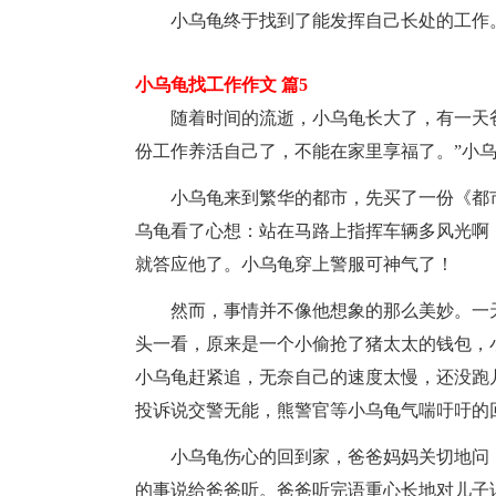
小乌龟终于找到了能发挥自己长处的工作
小乌龟找工作作文 篇5
随着时间的流逝，小乌龟长大了，有一天爸
份工作养活自己了，不能在家里享福了。”小
小乌龟来到繁华的都市，先买了一份《都市
乌龟看了心想：站在马路上指挥车辆多风光啊
就答应他了。小乌龟穿上警服可神气了！
然而，事情并不像他想象的那么美妙。一天
头一看，原来是一个小偷抢了猪太太的钱包，
小乌龟赶紧追，无奈自己的速度太慢，还没跑
投诉说交警无能，熊警官等小乌龟气喘吁吁的
小乌龟伤心的回到家，爸爸妈妈关切地问：
的事说给爸爸听。爸爸听完语重心长地对儿子