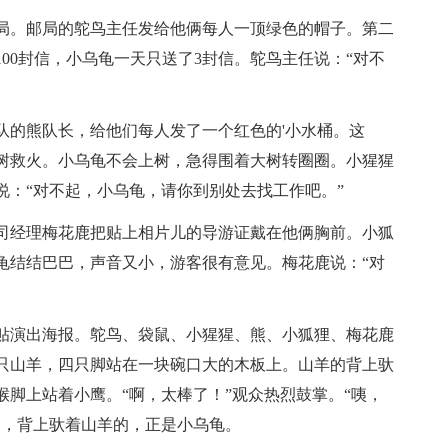
。邮局的鸵鸟主任发给他俩每人一顶绿色的帽子。第二
00封信，小乌龟一天只送了3封信。鸵鸟主任说：“对不
的熊队长，给他们每人发了一个红色的'小水桶。这
树救火。小乌龟不会上树，急得围着大树转圈圈。小猩猩
说：“对不起，小乌龟，请你到别处去找工作吧。”
经理梅花鹿把贴上相片儿的导游证戴在他俩胸前。小狐
龟结结巴巴，声音又小，游客很有意见。梅花鹿说：“对
演出海报。鸵鸟、袋鼠、小猩猩、熊、小狐狸、梅花鹿
只山羊，四只脚站在一块碗口大的木板上。山羊的背上驮
脚上站着小鹰。“啊，太棒了！”观众热烈鼓掌。“咦，
不，背上驮着山羊的，正是小乌龟。