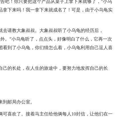
广告吧！你只要把这个产品从桌子上拿下来就够了，”小乌
品拿下来吗！我一拿下来就成名了！可是，由于小乌龟实
去请教大象叔叔。大象叔叔听了小乌龟的经历后，
例外。”小乌龟听了，点点头，好像明白了什么，它再一次
团看到了小乌龟，你们猜怎么着，小乌龟利用自己逗人喜
己的长处，在人生的旅途中，要努力地发挥自己的长
来到邮局办公室。
可喜欢了。接着马主任给他俩每人10封信，让他们在一