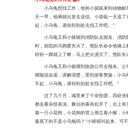
小乌龟想找工作，他和小袋鼠来到动物邮局
天一早，他俩就出发去送信。小袋鼠一天送了1
起，小乌龟，请你到别处去找工作吧。”
小乌龟又和小猩猩到消防队去报名。消防队
时，前院的乌鸦窝失火了。熊队长命令他俩上
轻轻一蹿就上了树，马上把火浇灭了。熊队长
小乌龟又和小狐狸到旅游公司去报名。公司
狸能说会道，讲解清楚，受到游客赞扬；小乌
不起，小乌龟，请你到别处去找工作吧。”
过了几个月，城里来了个杂技团，四处张贴
都去看杂技表演。舞台的幕布拉开了，台上有
着一只小花狗，小花狗的背上倒立着小猴，小猴
最底下的不是小乌龟吗？”小猩猩叫起来。可