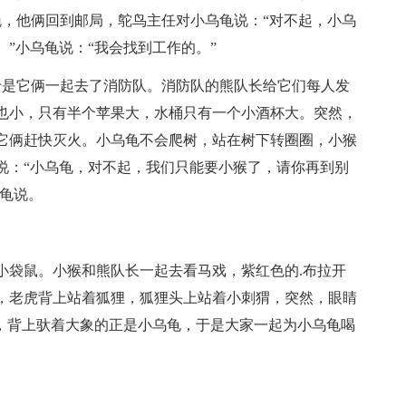
晚，他俩回到邮局，鸵鸟主任对小乌龟说：“对不起，小乌
”小乌龟说：“我会找到工作的。”
是它俩一起去了消防队。消防队的熊队长给它们每人发
也小，只有半个苹果大，水桶只有一个小酒杯大。突然，
它俩赶快灭火。小乌龟不会爬树，站在树下转圈圈，小猴
说：“小乌龟，对不起，我们只能要小猴了，请你再到别
乌龟说。
袋鼠。小猴和熊队长一起去看马戏，紫红色的.布拉开
，老虎背上站着狐狸，狐狸头上站着小刺猬，突然，眼睛
是，背上驮着大象的正是小乌龟，于是大家一起为小乌龟喝