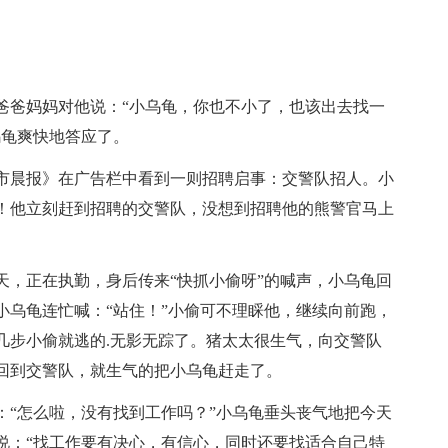
。
爸妈妈对他说：“小乌龟，你也不小了，也该出去找一
乌龟爽快地答应了。
晨报》在广告栏中看到一则招聘启事：交警队招人。小
！他立刻赶到招聘的交警队，没想到招聘他的熊警官马上
，正在执勤，身后传来“快抓小偷呀”的喊声，小乌龟回
小乌龟连忙喊：“站住！”小偷可不理睬他，继续向前跑，
几步小偷就逃的.无影无踪了。猪太太很生气，向交警队
回到交警队，就生气的把小乌龟赶走了。
“怎么啦，没有找到工作吗？”小乌龟垂头丧气地把今天
说：“找工作要有决心，有信心，同时还要找适合自己特