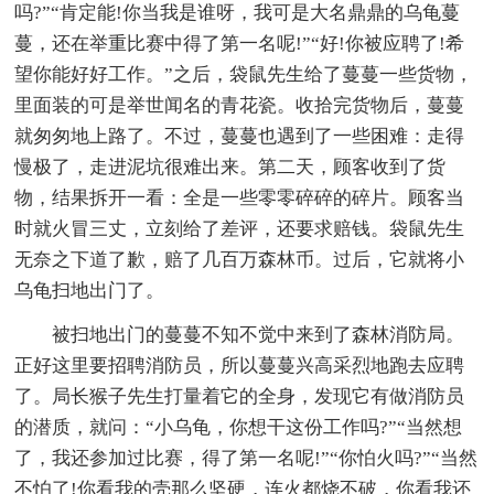
吗?”“肯定能!你当我是谁呀，我可是大名鼎鼎的乌龟蔓
蔓，还在举重比赛中得了第一名呢!”“好!你被应聘了!希
望你能好好工作。”之后，袋鼠先生给了蔓蔓一些货物，
里面装的可是举世闻名的青花瓷。收拾完货物后，蔓蔓
就匆匆地上路了。不过，蔓蔓也遇到了一些困难：走得
慢极了，走进泥坑很难出来。第二天，顾客收到了货
物，结果拆开一看：全是一些零零碎碎的碎片。顾客当
时就火冒三丈，立刻给了差评，还要求赔钱。袋鼠先生
无奈之下道了歉，赔了几百万森林币。过后，它就将小
乌龟扫地出门了。
被扫地出门的蔓蔓不知不觉中来到了森林消防局。
正好这里要招聘消防员，所以蔓蔓兴高采烈地跑去应聘
了。局长猴子先生打量着它的全身，发现它有做消防员
的潜质，就问：“小乌龟，你想干这份工作吗?”“当然想
了，我还参加过比赛，得了第一名呢!”“你怕火吗?”“当然
不怕了!你看我的壳那么坚硬，连火都烧不破，你看我还