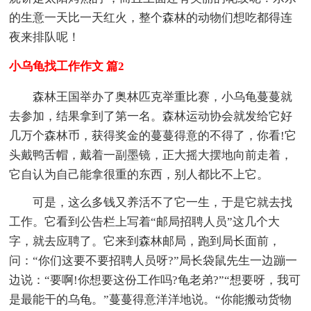
的生意一天比一天红火，整个森林的动物们想吃都得连
夜来排队呢！
小乌龟找工作作文 篇2
森林王国举办了奥林匹克举重比赛，小乌龟蔓蔓就
去参加，结果拿到了第一名。森林运动协会就发给它好
几万个森林币，获得奖金的蔓蔓得意的不得了，你看!它
头戴鸭舌帽，戴着一副墨镜，正大摇大摆地向前走着，
它自认为自己能拿很重的东西，别人都比不上它。
可是，这么多钱又养活不了它一生，于是它就去找
工作。它看到公告栏上写着“邮局招聘人员”这几个大
字，就去应聘了。它来到森林邮局，跑到局长面前，
问：“你们这要不要招聘人员呀?”局长袋鼠先生一边蹦一
边说：“要啊!你想要这份工作吗?龟老弟?”“想要呀，我可
是最能干的乌龟。”蔓蔓得意洋洋地说。“你能搬动货物