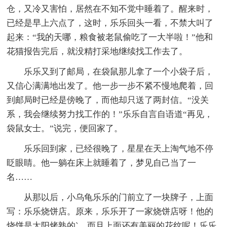
仓，又冷又害怕，居然在不知不觉中睡着了。醒来时，
已经是早上六点了，这时，乐乐回头一看，不禁大叫了
起来：“我的天哪，粮食被老鼠偷吃了一大半啦！”他和
花猫报告完后，就没精打采地继续找工作去了。
乐乐又到了邮局，在袋鼠那儿拿了一个小袋子后，
又信心满满地出发了。他一步一步不紧不慢地爬着，回
到邮局时已经是傍晚了，而他却只送了两封信。“没关
系，我会继续努力找工作的！”乐乐自言自语道“再见，
袋鼠女士。”说完，便回家了。
乐乐回到家，已经很晚了，星星在天上淘气地不停
眨眼睛。他一躺在床上就睡着了，梦见自己当了一
名……
从那以后，小乌龟乐乐的门前立了一块牌子，上面
写：乐乐烧饼店。原来，乐乐开了一家烧饼店呀！他的
烧饼是太阳烤熟的`，而且上面还有美丽的花纹呢！乐乐