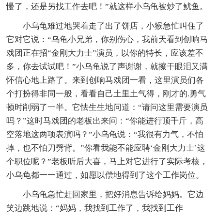
慢了，还是另找工作去吧！”就这样小乌龟被炒了鱿鱼。
小乌龟难过地哭着走了出了饼店，小猴急忙叫住了
它对它说：“乌龟小兄弟，你别伤心，我前天看到创响马
戏团正在招“金刚大力士”演员，以你的特长，应该差不
多，你去试试吧！”小乌龟说了声谢谢，就擦干眼泪又满
怀信心地上路了。来到创响马戏团一看，这里演员们各
个打扮得非同一般，看看自己土里土气得，刚才的.勇气
顿时削弱了一半。它怯生生地问道：“请问这里需要演员
吗？”这时马戏团的老板出来问：“你能进行顶千斤，高
空落地这两项表演吗？”小乌龟说：“我很有力气，不怕
摔，也不怕刀劈背。”你看我能不能应聘‘金刚大力士’这
个职位呢？”老板听后大喜，马上对它进行了实际考核，
小乌龟都一一通过，如愿以偿地得到了这个工作岗位。
小乌龟急忙赶回家里，把好消息告诉给妈妈。它边
笑边跳地说：“妈妈，我找到工作了，我找到工作