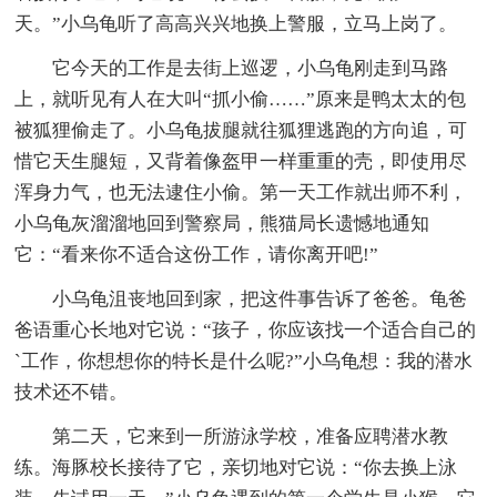
天。”小乌龟听了高高兴兴地换上警服，立马上岗了。
它今天的工作是去街上巡逻，小乌龟刚走到马路
上，就听见有人在大叫“抓小偷……”原来是鸭太太的包
被狐狸偷走了。小乌龟拔腿就往狐狸逃跑的方向追，可
惜它天生腿短，又背着像盔甲一样重重的壳，即使用尽
浑身力气，也无法逮住小偷。第一天工作就出师不利，
小乌龟灰溜溜地回到警察局，熊猫局长遗憾地通知
它：“看来你不适合这份工作，请你离开吧!”
小乌龟沮丧地回到家，把这件事告诉了爸爸。龟爸
爸语重心长地对它说：“孩子，你应该找一个适合自己的
`工作，你想想你的特长是什么呢?”小乌龟想：我的潜水
技术还不错。
第二天，它来到一所游泳学校，准备应聘潜水教
练。海豚校长接待了它，亲切地对它说：“你去换上泳