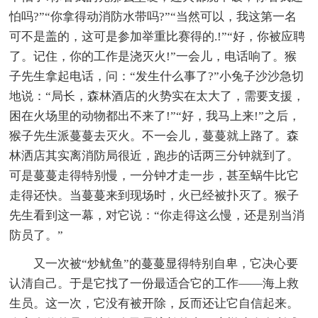
怕吗?”“你拿得动消防水带吗?”“当然可以，我这第一名
可不是盖的，这可是参加举重比赛得的.!”“好，你被应聘
了。记住，你的工作是浇灭火!”一会儿，电话响了。猴
子先生拿起电话，问：“发生什么事了?”小兔子沙沙急切
地说：“局长，森林酒店的火势实在太大了，需要支援，
困在火场里的动物都出不来了!”“好，我马上来!”之后，
猴子先生派蔓蔓去灭火。不一会儿，蔓蔓就上路了。森
林洒店其实离消防局很近，跑步的话两三分钟就到了。
可是蔓蔓走得特别慢，一分钟才走一步，甚至蜗牛比它
走得还快。当蔓蔓来到现场时，火已经被扑灭了。猴子
先生看到这一幕，对它说：“你走得这么慢，还是别当消
防员了。”
又一次被“炒鱿鱼”的蔓蔓显得特别自卑，它决心要
认清自己。于是它找了一份最适合它的工作——海上救
生员。这一次，它没有被开除，反而还让它自信起来。