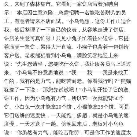
久，来到了森林集市。它看到一家饼店写着招聘启
示：“本店因生意兴隆，急需招聘一名能吃苦耐劳的员
工，有意者请来本店面试。”小乌龟想，这份工作正适合
我。然后整理了一下自己的仪表，从容地走进了饼店。
饼店的生意可真忙呀！只见小兔子忙着往外送饼，它提
着满满一篮饼，累得大汗直流。小猴子也背着一包饼给
客户送。老板熊猫看到小乌龟，满脸笑容地迎上来
说：“先生您请坐，您要吃什么饼，我让服务员马上送过
来。”小乌龟不好意思地说：“我——我——我是来找工
作的，我有的是力气，能吃苦耐老。你看我行吗？”熊猫
犹豫了一下说：“那您先试试吧！”小乌龟开始了它的送
饼工作。因为小乌龟有力气，所以它一次就能背50个
饼。小白兔一次才能拿20个饼，小猴能拿25个饼。可是
它们送饼的速度快，一天能跑十多趟，就是小乌龟的速
度慢，一天才送了一趟。傍晚回来后，老板对小乌龟
说：“你虽然有力气，能吃苦耐劳，可是你工作的速度太