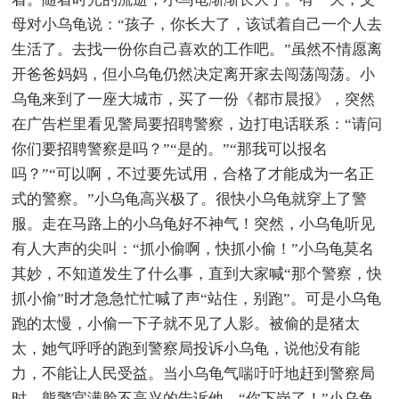
母对小乌龟说：“孩子，你长大了，该试着自己一个人去
生活了。去找一份你自己喜欢的工作吧。”虽然不情愿离
开爸爸妈妈，但小乌龟仍然决定离开家去闯荡闯荡。小
乌龟来到了一座大城市，买了一份《都市晨报》，突然
在广告栏里看见警局要招聘警察，边打电话联系：“请问
你们要招聘警察是吗？”“是的。”“那我可以报名
吗？”“可以啊，不过要先试用，合格了才能成为一名正
式的警察。”小乌龟高兴极了。很快小乌龟就穿上了警
服。走在马路上的小乌龟好不神气！突然，小乌龟听见
有人大声的尖叫：“抓小偷啊，快抓小偷！”小乌龟莫名
其妙，不知道发生了什么事，直到大家喊“那个警察，快
抓小偷”时才急急忙忙喊了声“站住，别跑”。可是小乌龟
跑的太慢，小偷一下子就不见了人影。被偷的是猪太
太，她气呼呼的跑到警察局投诉小乌龟，说他没有能
力，不能让人民受益。当小乌龟气喘吁吁地赶到警察局
时，熊警官满脸不高兴的告诉他，“你下岗了！”小乌龟