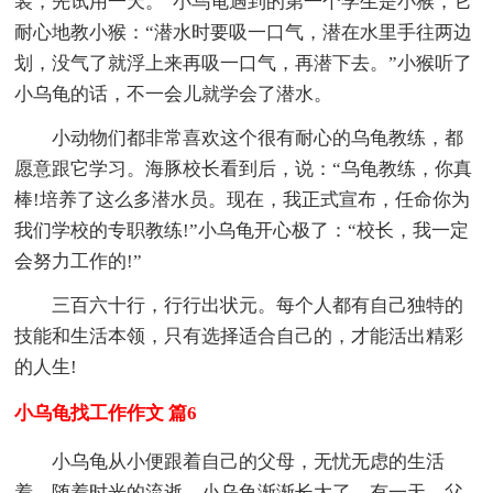
装，先试用一天。”小乌龟遇到的第一个学生是小猴，它
耐心地教小猴：“潜水时要吸一口气，潜在水里手往两边
划，没气了就浮上来再吸一口气，再潜下去。”小猴听了
小乌龟的话，不一会儿就学会了潜水。
小动物们都非常喜欢这个很有耐心的乌龟教练，都
愿意跟它学习。海豚校长看到后，说：“乌龟教练，你真
棒!培养了这么多潜水员。现在，我正式宣布，任命你为
我们学校的专职教练!”小乌龟开心极了：“校长，我一定
会努力工作的!”
三百六十行，行行出状元。每个人都有自己独特的
技能和生活本领，只有选择适合自己的，才能活出精彩
的人生!
小乌龟找工作作文 篇6
小乌龟从小便跟着自己的父母，无忧无虑的生活
着。随着时光的流逝，小乌龟渐渐长大了。有一天，父