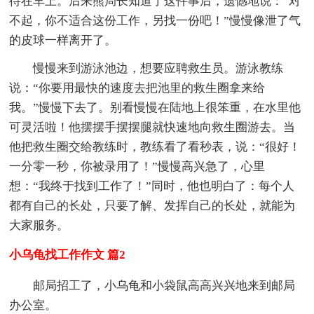
待在车上。后来熊局长知道了这件事后，遗憾地说：“对
不起，你不适合这份工作，另找一份吧！”慢慢像泄了气
的皮球一样离开了。
慢慢来到游泳池边，想要应聘救生员。游泳教练
说：“你要用最快的速度去把池里的救生圈拿来给
我。”慢慢下去了。别看慢慢在陆地上很笨重，在水里他
可灵活啦！他摆摆手摆摆腿就快速地向救生圈游去。当
他把救生圈交给教练时，教练看了看秒表，说：“很好！
一分零一秒，你被录用了！”慢慢高兴急了，心里
想：“我终于找到工作了！”同时，他也明白了：每个人
都有自己的长处，只要了解、发挥自己的长处，就能为
大家服务。
小乌龟找工作作文 篇2
邮局招工了，小乌龟和小袋鼠高高兴兴地来到邮局
办公室。