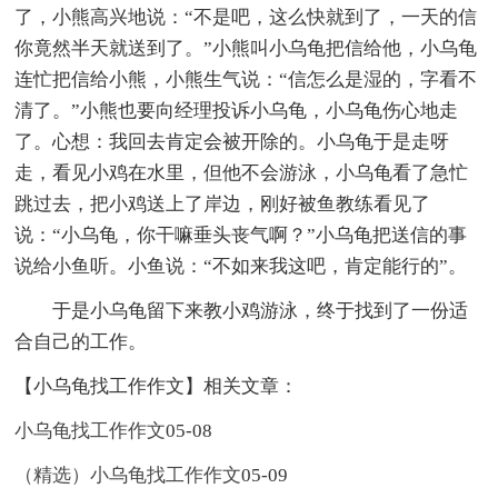
了，小熊高兴地说：“不是吧，这么快就到了，一天的信
你竟然半天就送到了。”小熊叫小乌龟把信给他，小乌龟
连忙把信给小熊，小熊生气说：“信怎么是湿的，字看不
清了。”小熊也要向经理投诉小乌龟，小乌龟伤心地走
了。心想：我回去肯定会被开除的。小乌龟于是走呀
走，看见小鸡在水里，但他不会游泳，小乌龟看了急忙
跳过去，把小鸡送上了岸边，刚好被鱼教练看见了
说：“小乌龟，你干嘛垂头丧气啊？”小乌龟把送信的事
说给小鱼听。小鱼说：“不如来我这吧，肯定能行的”。
于是小乌龟留下来教小鸡游泳，终于找到了一份适
合自己的工作。
【小乌龟找工作作文】相关文章：
小乌龟找工作作文
05-08
（精选）小乌龟找工作作文
05-09