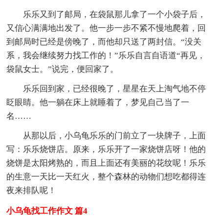
乐乐又到了邮局，在袋鼠那儿拿了一个小袋子后，
又信心满满地出发了。他一步一步不紧不慢地爬着，回
到邮局时已经是傍晚了，而他却只送了两封信。“没关
系，我会继续努力找工作的！”乐乐自言自语道“再见，
袋鼠女士。”说完，便回家了。
乐乐回到家，已经很晚了，星星在天上淘气地不停
眨眼睛。他一躺在床上就睡着了，梦见自己当了一
名……
从那以后，小乌龟乐乐的门前立了一块牌子，上面
写：乐乐烧饼店。原来，乐乐开了一家烧饼店呀！他的
烧饼是太阳烤熟的，而且上面还有美丽的花纹呢！乐乐
的生意一天比一天红火，整个森林的动物们想吃都得连
夜来排队呢！
小乌龟找工作作文 篇4