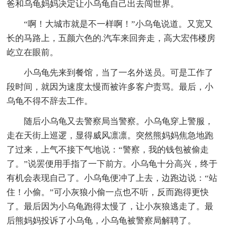
爸和乌龟妈妈决定让小乌龟自己出去闯世界。
“啊！大城市就是不一样啊！”小乌龟说道。又宽又
长的马路上，五颜六色的.汽车来回奔走，高大宏伟楼房
屹立在眼前。
小乌龟先来到餐馆，当了一名外送员。可是工作了
段时间，就因为速度太慢而被许多客户责骂。最后，小
乌龟不得不辞去工作。
随后小乌龟又去警察局当警察。小乌龟穿上警服，
走在天街上巡逻，显得威风凛凛。突然熊妈妈焦急地跑
了过来，上气不接下气地说：“警察，我的钱包被偷走
了。”说罢便用手指了一下前方。小乌龟十分高兴，终于
有机会表现自己了。小乌龟便冲了上去，边跑边说：“站
住！小偷。”可小灰狼小偷一点也不听，反而跑得更快
了。最后因为小乌龟跑得太慢了，让小灰狼逃走了。最
后熊妈妈投诉了小乌龟，小乌龟被警察局解聘了。