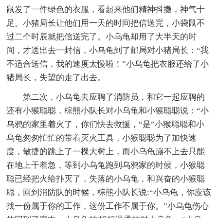
鼠发了一件绿色的衣服，看起来他们精神抖擞，神气十
足。小猪局长让他们用一天的时间把信送完，小袋鼠不
过二个时辰就把信送完了。小乌龟却用了大半天的时
间，才送出去一封信，小乌龟到了邮局对小猪局长：“我
不适合送信，我的速度太慢啦！”小乌龟把衣服还给了小
猪局长，失望的走了出去。
第二次，小乌龟去应聘了消防员，和它一起应聘的
还有小猴聪聪，棕熊小队长对小乌龟和小猴聪聪说：“小
乌鸦的家里着火了，你们快去救援，“是”小猴聪聪和小
乌龟匆匆忙忙的带着灭火工具，小猴聪聪为了加快速
度，敏捷的跳上了一棵大树上，而小乌龟蹦不上去只能
在地上干着急，等到小乌龟跑到乌鸦家的时候，小猴聪
聪已经把火给扑灭了，失落的小乌龟，和兴奋的小猴聪
聪，回到消防队的时候，棕熊小队长说:“小乌龟，你应该
找一份属于你的工作，这份工作不属于你。”小乌龟伤心