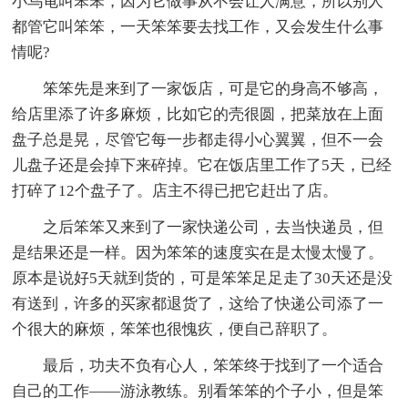
小乌龟叫笨笨，因为它做事从不会让人满意，所以别人
都管它叫笨笨，一天笨笨要去找工作，又会发生什么事
情呢?
笨笨先是来到了一家饭店，可是它的身高不够高，
给店里添了许多麻烦，比如它的壳很圆，把菜放在上面
盘子总是晃，尽管它每一步都走得小心翼翼，但不一会
儿盘子还是会掉下来碎掉。它在饭店里工作了5天，已经
打碎了12个盘子了。店主不得已把它赶出了店。
之后笨笨又来到了一家快递公司，去当快递员，但
是结果还是一样。因为笨笨的速度实在是太慢太慢了。
原本是说好5天就到货的，可是笨笨足足走了30天还是没
有送到，许多的买家都退货了，这给了快递公司添了一
个很大的麻烦，笨笨也很愧疚，便自己辞职了。
最后，功夫不负有心人，笨笨终于找到了一个适合
自己的工作——游泳教练。别看笨笨的个子小，但是笨