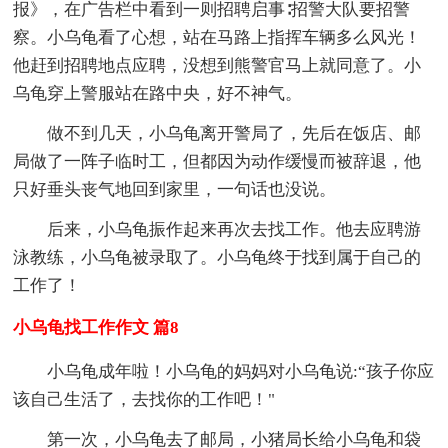
报》，在广告栏中看到一则招聘启事∶招警大队要招警
察。小乌龟看了心想，站在马路上指挥车辆多么风光！
他赶到招聘地点应聘，没想到熊警官马上就同意了。小
乌龟穿上警服站在路中央，好不神气。
做不到几天，小乌龟离开警局了，先后在饭店、邮
局做了一阵子临时工，但都因为动作缓慢而被辞退，他
只好垂头丧气地回到家里，一句话也没说。
后来，小乌龟振作起来再次去找工作。他去应聘游
泳教练，小乌龟被录取了。小乌龟终于找到属于自己的
工作了！
小乌龟找工作作文 篇8
小乌龟成年啦！小乌龟的妈妈对小乌龟说:“孩子你应
该自己生活了，去找你的工作吧！"
第一次，小乌龟去了邮局，小猪局长给小乌龟和袋