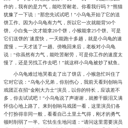
作的，我有的是力气，能吃苦耐老。你看我行吗？”熊猫
犹豫了一下说：“那您先试试吧！”小乌龟开始了它的送
饼工作。因为小乌龟有力气，所以它一次就能背50个
饼。小白兔一次才能拿20个饼，小猴能拿25个饼。可是
它们送饼的`速度快，一天能跑十多趟，就是小乌龟的速
度慢，一天才送了一趟。傍晚回来后，老板对小乌龟
说：“你虽然有力气，能吃苦耐劳，可是你工作的速度太
慢了，还是另找工作去吧！”就这样小乌龟被炒了鱿鱼。
小乌龟难过地哭着走了出了饼店，小猴急忙叫住了
它对它说：“乌龟小兄弟，你别伤心，我前天看到创响马
戏团正在招“金刚大力士”演员，以你的特长，应该差不
多，你去试试吧！”小乌龟说了声谢谢，就擦干眼泪又满
怀信心地上路了。来到创响马戏团一看，这里演员们各
个打扮得非同一般，看看自己土里土气得，刚才的勇气
顿时削弱了一半。它怯生生地问道：“请问这里需要演员