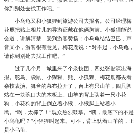
你到别处去找工作吧。”
小乌龟又和小狐狸到旅游公司去报名。公司经理梅
花鹿把贴上相片儿的导游证戴在他俩胸前。小狐狸能说
会道，讲解清楚，受到游客赞扬；小乌龟结结巴巴，声
音又小，游客很有意见。梅花鹿说：“对不起，小乌龟，
请你到别处去找工作吧。”
过了几个月，城里来了个杂技团，四处张贴演出海
报。鸵鸟、袋鼠、小猩猩、熊、小狐狸、梅花鹿都去看
杂技表演。舞台的幕布拉开了，台上有只山羊，四只脚
站在一块碗口大的木板上。山羊的背上驮着一只小花
狗，小花狗的背上倒立着小猴，小猴脚上站着小
鹰。“啊，太棒了！”观众热烈鼓掌。“咦，最底下的不是
小乌龟吗？”小猩猩叫起来。可不，背上驮着山羊的，正
是小乌龟。