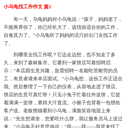
小乌龟找工作作文 篇2
有一天，乌龟妈妈对小乌龟说：“孩子，妈妈老了，
不能再养你了，你已经长大了，该找份适合你的工作，
自食其力了。”小乌龟听了妈妈的话只好出门去找工作
了。
到哪里去找工作呢？它边走边想，也不知走了多
久，来到了森林集市。它看到一家饼店写着招聘启
示：“本店因生意兴隆，急需招聘一名能吃苦耐劳的员
工，有意者请来本店面试。”小乌龟想，这份工作正适合
我。然后整理了一下自己的仪表，从容地走进了饼店。
饼店的生意可真忙呀！只见小兔子忙着往外送饼，它提
着满满一篮饼，累得大汗直流。小猴子也背着一包饼给
客户送。老板熊猫看到小乌龟，满脸笑容地迎上来
说：“先生您请坐，您要吃什么饼，我让服务员马上送过
来。”小乌龟不好意思地说：“我——我——我是来找工