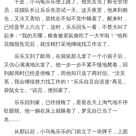
于是，小乌龟乐乐便上路了。他先去当了粮仓管理
员，花猫队长让乐乐先尝试一天。这天夜里，他来到粮
仓，又冷又害怕，居然在不知不觉中睡着了。醒来时，
已经是早上六点了，这时，乐乐回头一看，不禁大叫了
起来：“我的天哪，粮食被老鼠偷吃了一大半啦！”他和
花猫报告完后，就没精打采地继续找工作去了。
乐乐又到了邮局，在袋鼠那儿拿了一个小袋子后，
又信心满满地出发了。他一步一步不紧不慢地爬着，回
到邮局时已经是傍晚了，而他却只送了两封信。“没关
系，我会继续努力找工作的！”乐乐自言自语道“再见，
袋鼠女士。”说完，便回家了。
乐乐回到家，已经很晚了，星星在天上淘气地不停
眨眼睛。他一躺在床上就睡着了，梦见自己当了一
名……
从那以后，小乌龟乐乐的门前立了一块牌子，上面