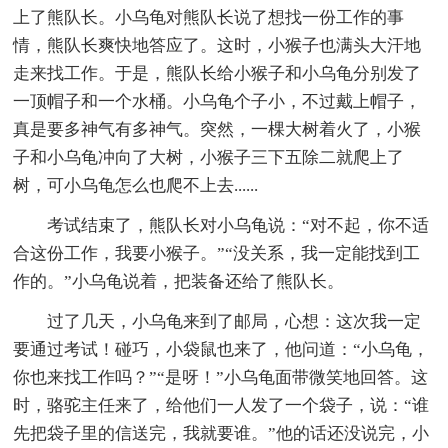
上了熊队长。小乌龟对熊队长说了想找一份工作的事
情，熊队长爽快地答应了。这时，小猴子也满头大汗地
走来找工作。于是，熊队长给小猴子和小乌龟分别发了
一顶帽子和一个水桶。小乌龟个子小，不过戴上帽子，
真是要多神气有多神气。突然，一棵大树着火了，小猴
子和小乌龟冲向了大树，小猴子三下五除二就爬上了
树，可小乌龟怎么也爬不上去......
考试结束了，熊队长对小乌龟说：“对不起，你不适
合这份工作，我要小猴子。”“没关系，我一定能找到工
作的。”小乌龟说着，把装备还给了熊队长。
过了几天，小乌龟来到了邮局，心想：这次我一定
要通过考试！碰巧，小袋鼠也来了，他问道：“小乌龟，
你也来找工作吗？”“是呀！”小乌龟面带微笑地回答。这
时，骆驼主任来了，给他们一人发了一个袋子，说：“谁
先把袋子里的信送完，我就要谁。”他的话还没说完，小