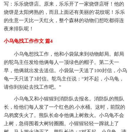
写：乐乐烧饼店。原来，乐乐开了一家烧饼店呀！他的
烧饼是太阳烤熟的，而且上面还有美丽的'花纹呢！乐乐
的生意一天比一天红火，整个森林的动物们想吃都得连
夜来排队呢！
小乌龟找工作作文 篇4
小乌龟想找工作，他和小袋鼠来到动物邮局。邮局
的鸵鸟主任发给他俩每人一顶绿色的帽子。第二天一
早，他俩就出发去送信。小袋鼠一天送了100封信，小乌
龟一天只送了3封信。鸵鸟主任说：“对不起，小乌龟，
请你到别处去找工作吧。”
小乌龟又和小猩猩到消防队去报名。消防队的熊队
长，给他们每人发了一个红色的.小水桶。这时，前院的
乌鸦窝失火了。熊队长命令他俩上树救火。小乌龟不会
上树，急得围着大树转圈圈。小猩猩轻轻一蹿就上了
树，马上把火浇灭了。熊队长说：“对不起，小乌龟，请