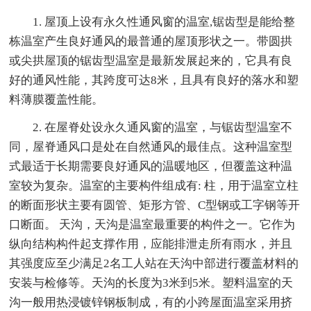
1. 屋顶上设有永久性通风窗的温室,锯齿型是能给整
栋温室产生良好通风的最普通的屋顶形状之一。带圆拱
或尖拱屋顶的锯齿型温室是最新发展起来的，它具有良
好的通风性能，其跨度可达8米，且具有良好的落水和塑
料薄膜覆盖性能。
2. 在屋脊处设永久通风窗的温室，与锯齿型温室不
同，屋脊通风口是处在自然通风的最佳点。这种温室型
式最适于长期需要良好通风的温暖地区，但覆盖这种温
室较为复杂。温室的主要构件组成有: 柱，用于温室立柱
的断面形状主要有圆管、矩形方管、C型钢或工字钢等开
口断面。 天沟，天沟是温室最重要的构件之一。它作为
纵向结构构件起支撑作用，应能排泄走所有雨水，并且
其强度应至少满足2名工人站在天沟中部进行覆盖材料的
安装与检修等。天沟的长度为3米到5米。塑料温室的天
沟一般用热浸镀锌钢板制成，有的小跨屋面温室采用挤