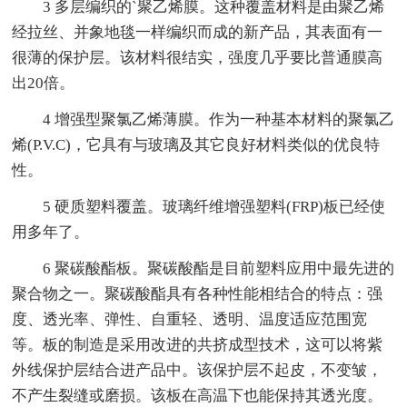
3 多层编织的`聚乙烯膜。这种覆盖材料是由聚乙烯
经拉丝、并象地毯一样编织而成的新产品，其表面有一
很薄的保护层。该材料很结实，强度几乎要比普通膜高
出20倍。
4 增强型聚氯乙烯薄膜。作为一种基本材料的聚氯乙
烯(P.V.C)，它具有与玻璃及其它良好材料类似的优良特
性。
5 硬质塑料覆盖。玻璃纤维增强塑料(FRP)板已经使
用多年了。
6 聚碳酸酯板。聚碳酸酯是目前塑料应用中最先进的
聚合物之一。聚碳酸酯具有各种性能相结合的特点：强
度、透光率、弹性、自重轻、透明、温度适应范围宽
等。板的制造是采用改进的共挤成型技术，这可以将紫
外线保护层结合进产品中。该保护层不起皮，不变皱，
不产生裂缝或磨损。该板在高温下也能保持其透光度。