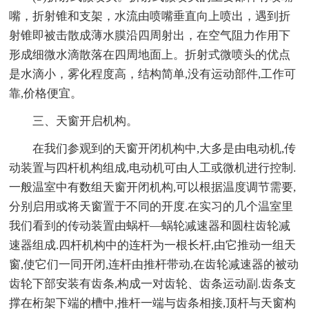
嘴，折射锥和支架，水流由喷嘴垂直向上喷出，遇到折
射锥即被击散成薄水膜沿四周射出，在空气阻力作用下
形成细微水滴散落在四周地面上。折射式微喷头的优点
是水滴小，雾化程度高，结构简单,没有运动部件,工作可
靠,价格便宜。
三、天窗开启机构。
在我们参观到的天窗开闭机构中,大多是由电动机,传
动装置与四杆机构组成,电动机可由人工或微机进行控制.
一般温室中有数组天窗开闭机构,可以根据温度调节需要,
分别启用或将天窗置于不同的开度.在实习的几个温室里
我们看到的传动装置由蜗杆—蜗轮减速器和圆柱齿轮减
速器组成.四杆机构中的连杆为一根长杆,由它推动一组天
窗,使它们一同开闭,连杆由推杆带动,在齿轮减速器的被动
齿轮下部安装有齿条,构成一对齿轮、齿条运动副.齿条支
撑在桁架下端的槽中,推杆一端与齿条相接,顶杆与天窗构