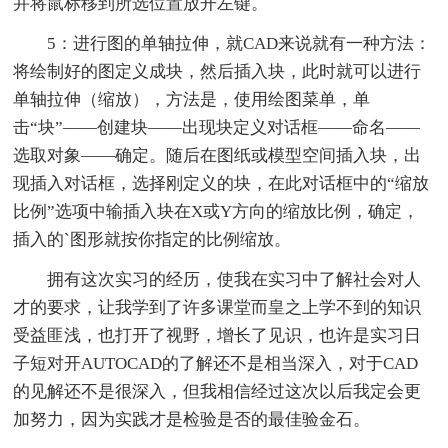
并将鼠标移到所选位置放开左键。
5：进行图的单轴拉伸，就CAD来说就有一种方法：
将绘制好的图定义成块，然后插入块，此时就可以进行
单轴拉伸（缩放），方法是，使用绘图菜单，单
击“块”——创建块——出现块定义对话框——命名——
选取对象——确定。随后在图纸或模型空间插入块，出
现插入对话框，选择刚定义的块，在此对话框中的“缩放
比例”选项中输插入块在X或Y方向的缩放比例，确定，
插入的`图形就按你指定的比例缩放。
拥有这次实习的经历，使我在实习中了解社会对人
才的要求，让我学到了许多课堂而皇之上学不到的知识
受益匪浅，也打开了视野，增长了见识，也许是实习日
子短对开AUTOCAD的了解还不是相当深入，对于CAD
的见解还不是很深入，但我相信经过这次以后我定会更
加努力，因为实践才是检验是否的最佳验金石。