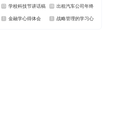
学校科技节讲话稿
出租汽车公司年终
文
设计
金融学心得体会
战略管理的学习心
工作总结范文
得体会范文