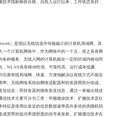
技术指标验收合格，自投入运行以来，工作状态良好，
rea Network）是指以无线信道作传输媒介的计算机局域网。其
入一个计算机网络中，作为网络中的一个点，使之具有网
的各种服务。无线入网的计算机能在一定的区域内移动同
比，WLAN具有移动性强、可靠性高、运行成本低廉、
和完善有线局域网，快速、方便地解决以有线方式不能实
用率。无线网络系统由网络适配器和转发器两部分组成。
发送信息；而转发器则接收发送信息，通过一条输出线连
通信技术主要可分为三类：窄频微波技术、扩频技术及红
本特征是使用比发送的信息数据速率高许多倍的伪随机码
形成宽带的低功率谱密度的信号来发射。扩频通信技术在