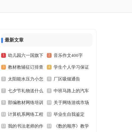
最新文章
幼儿园六一国旗下
音乐作文400字
教材教辅征订排查
学生个人学习保证
讲话稿
太阳能水压力小怎
厂区吸烟通告
方案
书
七夕节礼物送什么
中班马路上的汽车
么办
部编教材网络培训
关于网络游戏市场
好
教案
计算机系网络工程
毕业生自我鉴定
心得体会
调查报告
我的书法老师的作
《数的顺序》教学
师实习心得体会范文