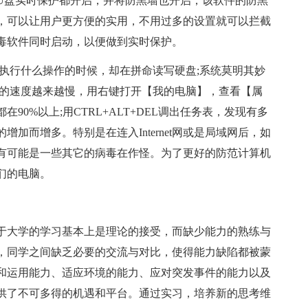
U盘实时保护都开启，并将防黑墙也开启，该软件的防黑
，可以让用户更方便的实用，不用过多的设置就可以拦截
毒软件同时启动，以便做到实时保护。
行什么操作的时候，却在拼命读写硬盘;系统莫明其妙
统的速度越来越慢，用右键打开【我的电脑】，查看【属
0%以上;用CTRL+ALT+DEL调出任务表，发现有多
加而增多。特别是在连入Internet网或是局域网后，如
有可能是一些其它的病毒在作怪。为了更好的防范计算机
们的电脑。
大学的学习基本上是理论的接受，而缺少能力的熟练与
，同学之间缺乏必要的交流与对比，使得能力缺陷都被蒙
和运用能力、适应环境的能力、应对突发事件的能力以及
供了不可多得的机遇和平台。通过实习，培养新的思考维