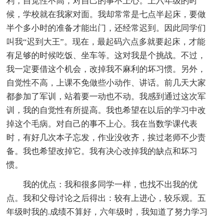
利，自觉性不高，对自己的事不上心。上六年级的时
候，学校就在我家对面。我却常常是七点半起床，要做
半个多小时的准备才能出门，还经常迟到。因此同学们
叫我“迟到大王”。现在，最起码六点多就要起床，才能
有足够的时候吃饭、坐车等。这对我是个挑战。不过，
我一定要借这个机会，改掉我不麻利的坏习惯。另外，
自觉性不高，上课不免做些小动作、讲话。前几天大家
都参加了军训，站着要一动也不动。我感到通过这次军
训，我的自觉性有所提高。我也希望在以后的学习中改
掉这个毛病。对自己的事不上心。我在当数学课代表
时，有好几次本子忘发，作业没收齐，挨过老师不少责
备。我也希望改掉它。我有决心改掉我的缺点和坏习
惯。
我的优点：我和很多同学一样，也找不出我的优
点。我和父母讨论之后得出：较有上进心，较乐观。五
年级时我的.成绩不算好，六年级时，我知道了努力学习