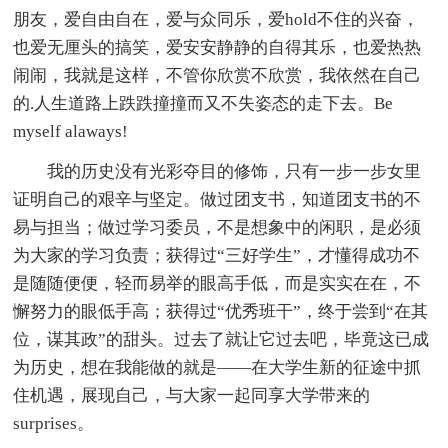
朋友，爱自由自在，爱与众同乐，爱hold不住的兴奋，
也爱无厘头的搞笑，爱安安静静的自得其乐，也爱热热
闹闹，我就是这样，不管你欣赏不欣赏，我依然在自己
的.人生道路上跌跌撞撞而又不失姿态的走下去。Be
myself alaways!
我的历史没有光彩夺目的修饰，只有一步一步女里
证明自己的艰辛与坚定。做过团支书，知道团支书的不
易与担当；做过学习委员，不是想象中的闲职，是必须
为大家的学习负责；获得过“三好学生”，才懂得成功不
是随随便便，轻而易举的眼高手低，而是实实在在，不
懈努力的眼低手高；获得过“优秀班干”，终于尝到“在其
位，谋其政”的甜头。过去了就让它过去吧，毕竟这已成
为历史，想在我能做的就是——在大学生新的征途中抓
住机遇，展现自己，与大家一起同享大学带来的
surprises。