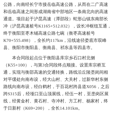
公路，向南经长宁市接岳临高速公路，从而在二广高速
和岳临高速之间形成湖南省中部地区一条南北向的高速
通道。项目起于沪昆高速（潭邵段）蛇形山镇东南部长
冲（沪昆高速桩号K1165+512.032），设长冲枢纽互通，
终于衡阳至枣木铺高速公路七碗（衡枣高速桩号
K70+555.498），全长约117km，沿线途径娄底市双峰
县、衡阳市衡阳县、衡南县、祁东县等四县市。
本合同段起点位于衡阳县库宗乡石口村北侧
（K55+100），与第3合同段终点顺接。设置库宗桥互
通，实现与衡邵高速的交通转换，路线沿丘陵垄岗间相
对平缓处向南布设，经大山村、大关村，过新华村东侧
路线向南布设，经白鹤村，于百花村跨县道X056，之后
跨S315后，经垭口至山顶展线，经伍一村，至垄岗区展
线，经黄金村、黄石村、寺冲村、方工村、杨家村，终
于日新村（K69+200），全长14.101km。