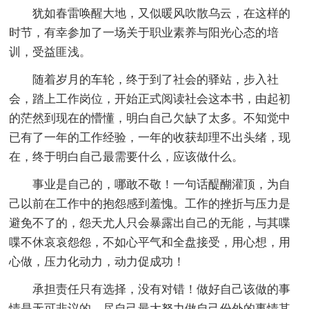
犹如春雷唤醒大地，又似暖风吹散乌云，在这样的
时节，有幸参加了一场关于职业素养与阳光心态的培
训，受益匪浅。
随着岁月的车轮，终于到了社会的驿站，步入社
会，踏上工作岗位，开始正式阅读社会这本书，由起初
的茫然到现在的懵懂，明白自己欠缺了太多。不知觉中
已有了一年的工作经验，一年的收获却理不出头绪，现
在，终于明白自己最需要什么，应该做什么。
事业是自己的，哪敢不敬！一句话醍醐灌顶，为自
己以前在工作中的抱怨感到羞愧。工作的挫折与压力是
避免不了的，怨天尤人只会暴露出自己的无能，与其喋
喋不休哀哀怨怨，不如心平气和全盘接受，用心想，用
心做，压力化动力，动力促成功！
承担责任只有选择，没有对错！做好自己该做的事
情是无可非议的，尽自己最大努力做自己份外的事情其