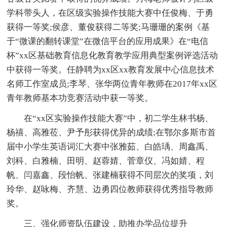
学科带头人，在区级实验操作技能大赛中任俊梅、于勇
获得一等奖;侯彦、董俊获得二等奖;马珊珊的案例《基
于“微课的翻转课堂”在微信平台的应用成果》在“电信
杯”xx区基础教育信息化教育教学应用典型案例评选活动
中获得一等奖。任静聘为xx区xx教育发展中心信息技术
名师工作室成员;李琴、张华两位青年教师在2017年xx区
青年教师基本功竞赛活动中获一等奖。
在“xx区实验操作技能大赛”中，初二学生林书杨、
杨禧、高雅莅、尹予彤获得优异的成绩;在鄂尔多斯市首
届中小学生英语词汇大赛中张雅茹、白皓瑀、周鑫禹、
刘科、白雅楠、田明、赵蓉婧、菅章仪、冯如婧、程
帆、闫嘉鑫、段怡帆、张建楠获得不同层次的奖项，刘
玲华、赵咏梅、齐慧、边勇四位教师获得优秀指导教师
奖。
三、强化师资队伍建设，助推办学品位提升