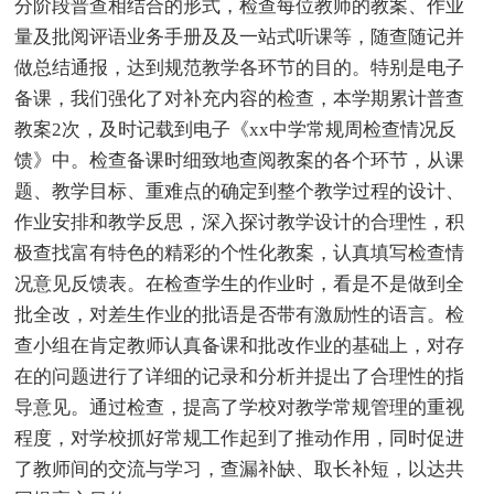
分阶段普查相结合的形式，检查每位教师的教案、作业
量及批阅评语业务手册及及一站式听课等，随查随记并
做总结通报，达到规范教学各环节的目的。特别是电子
备课，我们强化了对补充内容的检查，本学期累计普查
教案2次，及时记载到电子《xx中学常规周检查情况反
馈》中。检查备课时细致地查阅教案的各个环节，从课
题、教学目标、重难点的确定到整个教学过程的设计、
作业安排和教学反思，深入探讨教学设计的合理性，积
极查找富有特色的精彩的个性化教案，认真填写检查情
况意见反馈表。在检查学生的作业时，看是不是做到全
批全改，对差生作业的批语是否带有激励性的语言。检
查小组在肯定教师认真备课和批改作业的基础上，对存
在的问题进行了详细的记录和分析并提出了合理性的指
导意见。通过检查，提高了学校对教学常规管理的重视
程度，对学校抓好常规工作起到了推动作用，同时促进
了教师间的交流与学习，查漏补缺、取长补短，以达共