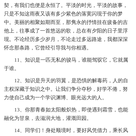
契，有我们也便是永恒了。平淡的时光，平淡的故事，
只是不知这雨夜又该有多少紫色的落寞闪现于你的梦
中。美丽的相聚如期而至，那隽永的抒情挂在疲备的吉
他上，往事成了一首悠远的歌，总在有夕阳的日子里浮
现。不论经历多少岁月，不论走过多远路途，我都深深
怀念那条路，它曾经引导我与你相遇。
11、知识是一匹无私的骏马，谁能驾驭它，它就属
于谁。
12、知识是升天的羽翼，是恐惧的解毒药，人的自
主权深藏于知识之中。让我们争分夺秒，好学不倦，努
力使自己成为一个学识渊博、眼光远大的人。
13、你那青春如太阳般炽热，即使遇到霜雪，也能
融化为甘泉，去滋润大地，灌溉田园。
14、同学们！身处顺境时，要好风凭借力，乘长风