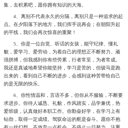
集，去积累吧，愿你拥有知识的大海。
4、离别不代表永久的分隔，离别只是一种追求的起
点。在夕阳落下的地方，我们挥手说再会；在朝阳升起
的平线，我们会再次惊喜的重聚！
5、你是一位自觉、听话的女孩，能守纪律、懂礼
貌，爱学习、爱劳动，为着自己的理想正不断努力、顽
强拼搏，但我感到你有些劳累，行者常至，为者常成。
我还是真诚地希望你能坚持，学习是苦的，但骏马是跑
出来的，看到自己不断的进步，会感到这种苦带给自己
的是无限的快乐。
6、你性情温和，言语不多，但你从不服输，不断要
求进步。你待人诚恳、礼貌，作风踏实，品学兼优，热
爱班级，认真做好本职工作。你勤奋好学，在学习上有
钻劲，取得一定成绩。驾驭命运的舵是奋斗。愿你不抱
有一丝幻想，不放弃一点机会，不停止一日努力，注重