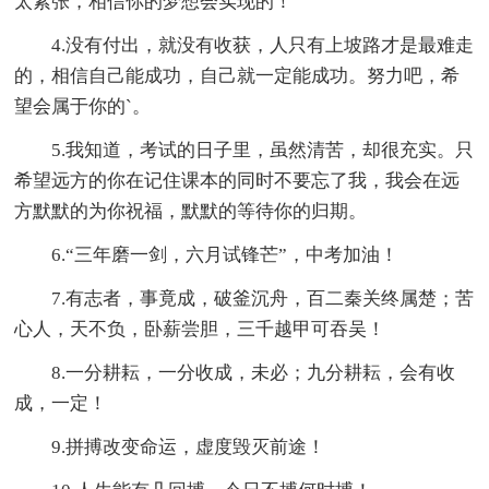
太紧张，相信你的梦想会实现的！
4.没有付出，就没有收获，人只有上坡路才是最难走
的，相信自己能成功，自己就一定能成功。努力吧，希
望会属于你的`。
5.我知道，考试的日子里，虽然清苦，却很充实。只
希望远方的你在记住课本的同时不要忘了我，我会在远
方默默的为你祝福，默默的等待你的归期。
6.“三年磨一剑，六月试锋芒”，中考加油！
7.有志者，事竟成，破釜沉舟，百二秦关终属楚；苦
心人，天不负，卧薪尝胆，三千越甲可吞吴！
8.一分耕耘，一分收成，未必；九分耕耘，会有收
成，一定！
9.拼搏改变命运，虚度毁灭前途！