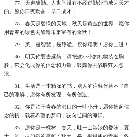
77、天道酬勤。人世间没有不经过勤劳而成为天才
的。愿你日夜勤奋，早日成才！
78、春天是碧绿的天地，秋天是黄金的世界。愿你
用青春的绿色去酿造未来富有的金秋！
79、美，是智慧，是静谧。祝你聪明！愿你上进！
80、明天你要去远航，请把这小小的礼物装在胸
膛，它会化成你的信念和力量，鼓舞你去战胜狂风恶
浪。
81、生活是一本精深的书，别人的注释代替不了自
己的理解，愿你有所发现，有所创造。
82、你是泊于青春的港口的一叶小舟，愿你扬起信
念的帆，载着希望的梦幻，驶向辽阔的海洋。
83、愿你是一棵树：春天，吐一山淡淡的香味；夏
天，洒一抹如泉的凉荫；秋天，举一树甜甜的青果；冬