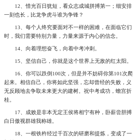
12、惜光百日犹短，看众志成城拼搏第一；细安排
一刻也长，比龙争虎斗谁为争锋？
13、每个人终究要面对不一样的困难，在面临它们
时，我们需要特别力量，力量来源于内心的信念。
14、向着理想奋飞，向着中考冲刺。
15、坚信自己，你就是这个世界上无敌的红太阳。
16、你可以跌倒100次，但是并不妨碍你第101次爬
起来。相信自己，你将如此坚强，忘却曾经的失败，义
无反顾地去争取未来更大的建树。祝中考成功，蟾宫折
桂。
17、成败是非本无定王侯将相宁有种，卧薪尝胆搏
白日傲视群雄我称雄。
18、一根铁杵经过千百次的研磨和提炼，变成了一