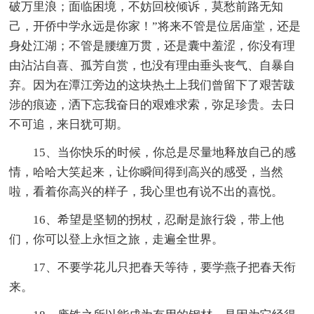
破万里浪；面临困境，不妨回校倾诉，莫愁前路无知
己，开侨中学永远是你家！”将来不管是位居庙堂，还是
身处江湖；不管是腰缠万贯，还是囊中羞涩，你没有理
由沾沾自喜、孤芳自赏，也没有理由垂头丧气、自暴自
弃。因为在潭江旁边的这块热土上我们曾留下了艰苦跋
涉的痕迹，洒下忘我奋日的艰难求索，弥足珍贵。去日
不可追，来日犹可期。
15、当你快乐的时候，你总是尽量地释放自己的感
情，哈哈大笑起来，让你瞬间得到高兴的感受，当然
啦，看着你高兴的样子，我心里也有说不出的喜悦。
16、希望是坚韧的拐杖，忍耐是旅行袋，带上他
们，你可以登上永恒之旅，走遍全世界。
17、不要学花儿只把春天等待，要学燕子把春天衔
来。