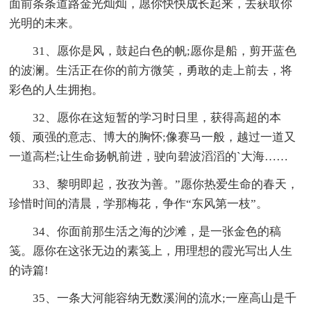
面前条条道路金光灿灿，愿你快快成长起来，去获取你
光明的未来。
31、愿你是风，鼓起白色的帆;愿你是船，剪开蓝色
的波澜。生活正在你的前方微笑，勇敢的走上前去，将
彩色的人生拥抱。
32、愿你在这短暂的学习时日里，获得高超的本
领、顽强的意志、博大的胸怀;像赛马一般，越过一道又
一道高栏;让生命扬帆前进，驶向碧波滔滔的`大海……
33、黎明即起，孜孜为善。”愿你热爱生命的春天，
珍惜时间的清晨，学那梅花，争作“东风第一枝”。
34、你面前那生活之海的沙滩，是一张金色的稿
笺。愿你在这张无边的素笺上，用理想的霞光写出人生
的诗篇!
35、一条大河能容纳无数溪涧的流水;一座高山是千