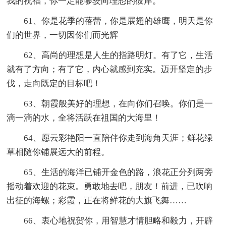
我的祝福，你一定能够驶向理想的彼岸。
61、你是花季的蓓蕾，你是展翅的雄鹰，明天是你
们的世界，一切因你们而光辉
62、高尚的理想是人生的指路明灯。有了它，生活
就有了方向；有了它，内心就感到充实。迈开坚定的步
伐，走向既定的目标吧！
63、朝霞般美好的理想，在向你们召唤。你们是一
滴一滴的水，全将活跃在祖国的大海里！
64、愿云彩艳阳一直陪伴你走到海角天涯；鲜花绿
草相随你铺展远大的前程。
65、生活的海洋已铺开金色的路，浪花正分列两旁
摇动着欢迎的花束。勇敢地去吧，朋友！前进，已吹响
出征的海螺；彩霞，正在将鲜花的大旗飞舞……
66、衷心地祝贺你，用智慧才情胆略和毅力，开辟