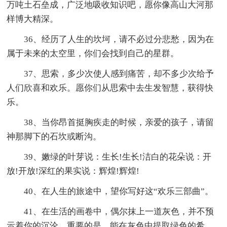
万吨土石垒成，广泛地吸收知识吧，愿你像高山大河那
样博大精深。
36、经历了人生的坎坷，请不必过分悲愁，因为在
属于未来的太空里，你们会找到自己的星群。
37、思索，多少次使人感到痛苦，却不多少次给予
人们欣喜和欢乐。愿你们从思索中去生发智慧，获得快
乐。
38、当你昂首挺胸疾走的时候，亲爱的孩子，请留
神那脚下的石坎或断沟。
39、嫩绿的叶芽说：生长!生长!洁白的花朵说：开
放!开放!深红的果实说：辉煌!辉煌!
40、在人生的旅途中，望你写好这“欢乐三部曲”。
41、在生活的画卷中，偶尔抹上一道灰色，并不预
示着你的沉沦，重要的是，能在灰色中提取绿色的希