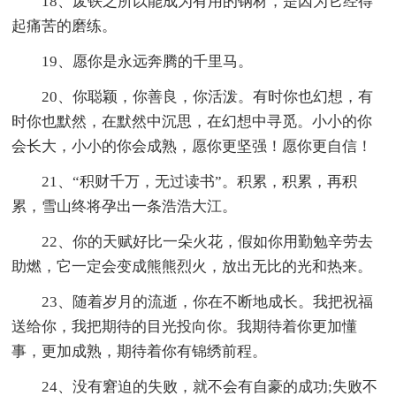
18、废铁之所以能成为有用的钢材，是因为它经得
起痛苦的磨练。
19、愿你是永远奔腾的千里马。
20、你聪颖，你善良，你活泼。有时你也幻想，有
时你也默然，在默然中沉思，在幻想中寻觅。小小的你
会长大，小小的你会成熟，愿你更坚强！愿你更自信！
21、“积财千万，无过读书”。积累，积累，再积
累，雪山终将孕出一条浩浩大江。
22、你的天赋好比一朵火花，假如你用勤勉辛劳去
助燃，它一定会变成熊熊烈火，放出无比的光和热来。
23、随着岁月的流逝，你在不断地成长。我把祝福
送给你，我把期待的目光投向你。我期待着你更加懂
事，更加成熟，期待着你有锦绣前程。
24、没有窘迫的失败，就不会有自豪的成功;失败不