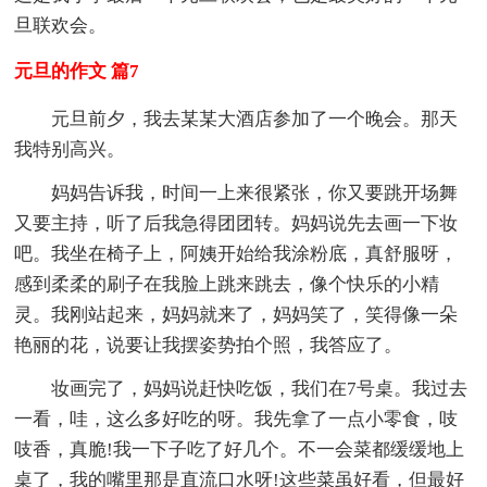
旦联欢会。
元旦的作文 篇7
元旦前夕，我去某某大酒店参加了一个晚会。那天
我特别高兴。
妈妈告诉我，时间一上来很紧张，你又要跳开场舞
又要主持，听了后我急得团团转。妈妈说先去画一下妆
吧。我坐在椅子上，阿姨开始给我涂粉底，真舒服呀，
感到柔柔的刷子在我脸上跳来跳去，像个快乐的小精
灵。我刚站起来，妈妈就来了，妈妈笑了，笑得像一朵
艳丽的花，说要让我摆姿势拍个照，我答应了。
妆画完了，妈妈说赶快吃饭，我们在7号桌。我过去
一看，哇，这么多好吃的呀。我先拿了一点小零食，吱
吱香，真脆!我一下子吃了好几个。不一会菜都缓缓地上
桌了，我的嘴里那是直流口水呀!这些菜虽好看，但最好