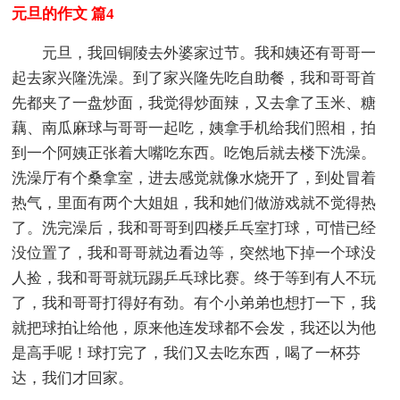
元旦的作文 篇4
元旦，我回铜陵去外婆家过节。我和姨还有哥哥一
起去家兴隆洗澡。到了家兴隆先吃自助餐，我和哥哥首
先都夹了一盘炒面，我觉得炒面辣，又去拿了玉米、糖
藕、南瓜麻球与哥哥一起吃，姨拿手机给我们照相，拍
到一个阿姨正张着大嘴吃东西。吃饱后就去楼下洗澡。
洗澡厅有个桑拿室，进去感觉就像水烧开了，到处冒着
热气，里面有两个大姐姐，我和她们做游戏就不觉得热
了。洗完澡后，我和哥哥到四楼乒乓室打球，可惜已经
没位置了，我和哥哥就边看边等，突然地下掉一个球没
人捡，我和哥哥就玩踢乒乓球比赛。终于等到有人不玩
了，我和哥哥打得好有劲。有个小弟弟也想打一下，我
就把球拍让给他，原来他连发球都不会发，我还以为他
是高手呢！球打完了，我们又去吃东西，喝了一杯芬
达，我们才回家。