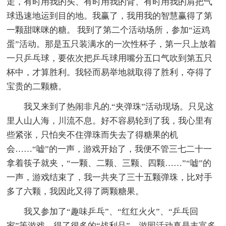
走，有时用我的头、有时用我的背、有时用我的肩把气
球迅速地运到目的地。我赢了，我用我的智慧赢得了第
一颗甜咪咪的糖。 我到了第二个活动场所，参加“运鸡
蛋”活动。那是五只装满水的一次性杯子，第一只上放着
一只乒乓球，要依次把乒乓球用嘴分五口气吹到第五只
杯中，才算胜利。我轻而易举地就取得了胜利，夺得了
宝贵的二颗糖。
我又来到了热闹非凡的.“夹弹珠”活动现场。只见这
里人山人海，川流不息。好不容易轮到了我，我心里有
些紧张，只怕夹不住弹珠而失去了得糖果的机
会……“嘘”的一声，游戏开始了，我便不管三七二十一
拿着筷子就夹，“一颗、二颗、三颗、四颗……”“嘘”的
一声，游戏结束了，我一共夹了三十五颗弹珠，比对手
多了六颗，我因此又得了两颗糖果。
我又参加了“趣味乒乓”、“红红火火”、“乒乓回
家”等游戏，得了很多的“战利品”。游园活动真是丰富多