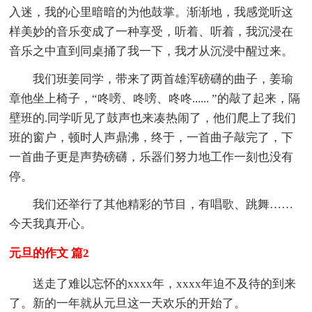
入迷，我的心里暗暗的为他鼓掌。渐渐地，我感觉听这
样美妙的音乐变成了一种享受，听着、听着，我沉浸在
音乐之中直到同桌捅了我一下，我才从沉浸中醒过来。
我们班姜同学，带来了两首雄浑磅礴的曲子，姜瑜
章他坐上椅子，“咚嗙、咚嗙、咚咚...... ”的敲了起来，隔
壁班的.同学听见了鼓声也来凑热闹了，他们爬上了我们
班的窗户，顿时人声鼎沸，终于，一首曲子敲完了，下
一首曲子更是声势磅礴，乐器们努力地工作一刻也没有
停。
我们还举行了其他精彩的节目，有唱歌、跳舞……
今天我真开心。
元旦的作文 篇2
送走了难以忘怀的xxxx年，xxxx年迫不及待的到来
了。新的一年就从元旦这一天欢乐的开始了。